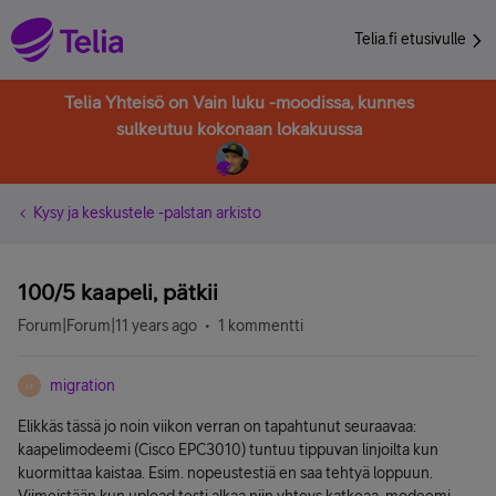
Telia.fi etusivulle
Telia Yhteisö on Vain luku -moodissa, kunnes
sulkeutuu kokonaan lokakuussa
Kysy ja keskustele -palstan arkisto
100/5 kaapeli, pätkii
Forum|Forum|11 years ago
1 kommentti
migration
M
Elikkäs tässä jo noin viikon verran on tapahtunut seuraavaa:
kaapelimodeemi (Cisco EPC3010) tuntuu tippuvan linjoilta kun
kuormittaa kaistaa. Esim. nopeustestiä en saa tehtyä loppuun.