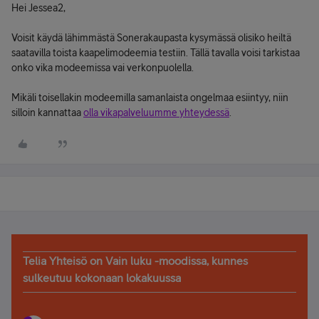
Hei Jessea2,
Voisit käydä lähimmästä Sonerakaupasta kysymässä olisiko heiltä
saatavilla toista kaapelimodeemia testiin. Tällä tavalla voisi tarkistaa
onko vika modeemissa vai verkonpuolella.
Mikäli toisellakin modeemilla samanlaista ongelmaa esiintyy, niin
silloin kannattaa
olla vikapalveluumme yhteydessä
.
Telia Yhteisö on Vain luku -moodissa, kunnes
sulkeutuu kokonaan lokakuussa