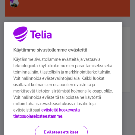
Älä jää paitsi – osallistu ja voita!
Tilaa Telian uutiskirje ja olet mukana arvonnassa.
Käytämme sivustollamme evästeitä
Samalla saat parhaat asiakasedut suoraan
Käytämme sivustollamme evästeitä ja vastaavia
sähköpostiisi.
teknologioita käyttökokemuksen parantamiseksi sekä
toiminnallisiin, tilastollisiin ja markkinointitarkoituksiin.
Voit hallinnoida evästevalintojasi alla. Kaikki luokat
Tilaa nyt
sisältävät kolmansien osapuolien evästeitä ja
merkitsevät tietojen siirtämistä kolmansille osapuolille.
Voit hallinnoida evästeitä tai poistaa ne käytöstä
milloin tahansa evästeasetuksissa. Lisätietoja
evästeistä saat
evästeitä koskevasta
tietosuojaselosteestamme.
Käyttöehdot
Accessibility statement
Evästeasetukset