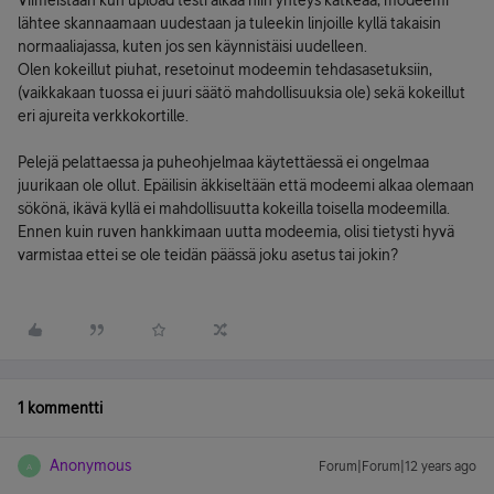
Viimeistään kun upload testi alkaa niin yhteys katkeaa, modeemi
lähtee skannaamaan uudestaan ja tuleekin linjoille kyllä takaisin
normaaliajassa, kuten jos sen käynnistäisi uudelleen.
Olen kokeillut piuhat, resetoinut modeemin tehdasasetuksiin,
(vaikkakaan tuossa ei juuri säätö mahdollisuuksia ole) sekä kokeillut
eri ajureita verkkokortille.
Pelejä pelattaessa ja puheohjelmaa käytettäessä ei ongelmaa
juurikaan ole ollut. Epäilisin äkkiseltään että modeemi alkaa olemaan
sökönä, ikävä kyllä ei mahdollisuutta kokeilla toisella modeemilla.
Ennen kuin ruven hankkimaan uutta modeemia, olisi tietysti hyvä
varmistaa ettei se ole teidän päässä joku asetus tai jokin?
1 kommentti
Anonymous
Forum|Forum|12 years ago
A