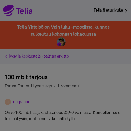
Telia.fi etusivulle
Telia Yhteisö on Vain luku -moodissa, kunnes
sulkeutuu kokonaan lokakuussa
Kysy ja keskustele -palstan arkisto
100 mbit tarjous
Forum|Forum|11 years ago
1 kommentti
migration
M
Onko 100 mbit laajakaistatarjous 32,90 voimassa. Koneelleni se ei
tule näkyviin, mutta muilla koneilla kyllä.