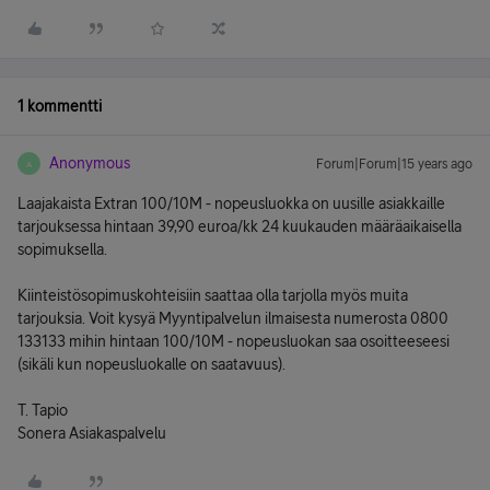
1 kommentti
Anonymous
Forum|Forum|15 years ago
A
Laajakaista Extran 100/10M - nopeusluokka on uusille asiakkaille
tarjouksessa hintaan 39,90 euroa/kk 24 kuukauden määräaikaisella
sopimuksella.
Kiinteistösopimuskohteisiin saattaa olla tarjolla myös muita
tarjouksia. Voit kysyä Myyntipalvelun ilmaisesta numerosta 0800
133133 mihin hintaan 100/10M - nopeusluokan saa osoitteeseesi
(sikäli kun nopeusluokalle on saatavuus).
T. Tapio
Sonera Asiakaspalvelu