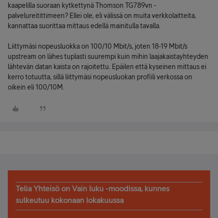
kaapelilla suoraan kytkettynä Thomson TG789vn -
palvelureitittimeen? Ellei ole, eli välissä on muita verkkolaitteita,
kannattaa suorittaa mittaus edellä mainitulla tavalla.
Liittymäsi nopeusluokka on 100/10 Mbit/s, joten 18-19 Mbit/s
upstream on lähes tuplasti suurempi kuin mihin laajakaistayhteyden
lähtevän datan kaista on rajoitettu. Epäilen että kyseinen mittaus ei
kerro totuutta, sillä liittymäsi nopeusluokan profiili verkossa on
oikein eli 100/10M.
Telia Yhteisö on Vain luku -moodissa, kunnes
sulkeutuu kokonaan lokakuussa