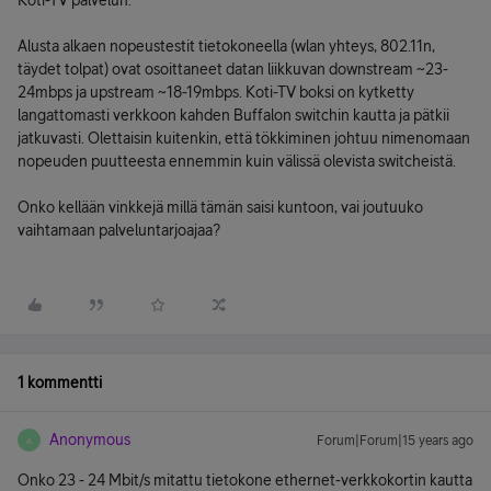
Koti-TV palvelun.
Alusta alkaen nopeustestit tietokoneella (wlan yhteys, 802.11n,
täydet tolpat) ovat osoittaneet datan liikkuvan downstream ~23-
24mbps ja upstream ~18-19mbps. Koti-TV boksi on kytketty
langattomasti verkkoon kahden Buffalon switchin kautta ja pätkii
jatkuvasti. Olettaisin kuitenkin, että tökkiminen johtuu nimenomaan
nopeuden puutteesta ennemmin kuin välissä olevista switcheistä.
Onko kellään vinkkejä millä tämän saisi kuntoon, vai joutuuko
vaihtamaan palveluntarjoajaa?
1 kommentti
Anonymous
Forum|Forum|15 years ago
A
Onko 23 - 24 Mbit/s mitattu tietokone ethernet-verkkokortin kautta