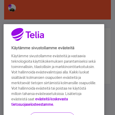
Älä jää paitsi – osallistu ja voita!
Tilaa Telian uutiskirje ja olet mukana arvonnassa.
Käytämme sivustollamme evästeitä
Samalla saat parhaat asiakasedut suoraan
Käytämme sivustollamme evästeitä ja vastaavia
sähköpostiisi.
teknologioita käyttökokemuksen parantamiseksi sekä
toiminnallisiin, tilastollisiin ja markkinointitarkoituksiin.
Voit hallinnoida evästevalintojasi alla. Kaikki luokat
Tilaa nyt
sisältävät kolmansien osapuolien evästeitä ja
merkitsevät tietojen siirtämistä kolmansille osapuolille.
Voit hallinnoida evästeitä tai poistaa ne käytöstä
milloin tahansa evästeasetuksissa. Lisätietoja
evästeistä saat
evästeitä koskevasta
tietosuojaselosteestamme.