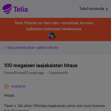
Telia.fi etusivulle
Telia Yhteisö on Vain luku -moodissa, kunnes
sulkeutuu kokonaan lokakuussa
Kysy ja keskustele -palstan arkisto
100 megaisen laajakaistan hitaus
Forum|Forum|11 years ago
1 kommentti
migration
M
Heipat,
Tilasin n. 3kk sitten 100mbps laajakaistan, johon otin myös Soneran