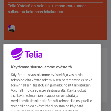
Telia Yhteisö on Vain luku -moodissa, kunnes
sulkeutuu kokonaan lokakuussa
Älä jää paitsi – osallistu ja voita!
Tilaa Telian uutiskirje ja olet mukana arvonnassa.
Käytämme sivustollamme evästeitä
Samalla saat parhaat asiakasedut suoraan
Käytämme sivustollamme evästeitä ja vastaavia
sähköpostiisi.
teknologioita käyttökokemuksen parantamiseksi sekä
toiminnallisiin, tilastollisiin ja markkinointitarkoituksiin.
Voit hallinnoida evästevalintojasi alla. Kaikki luokat
Tilaa nyt
sisältävät kolmansien osapuolien evästeitä ja
merkitsevät tietojen siirtämistä kolmansille osapuolille.
Voit hallinnoida evästeitä tai poistaa ne käytöstä