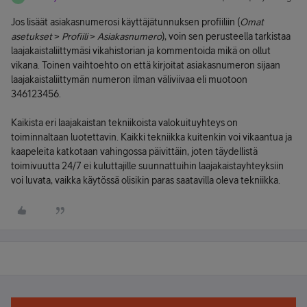
Jos lisäät asiakasnumerosi käyttäjätunnuksen profiiliin (
Omat
asetukset
>
Profiili
>
Asiakasnumero
), voin sen perusteella tarkistaa
laajakaistaliittymäsi vikahistorian ja kommentoida mikä on ollut
vikana. Toinen vaihtoehto on että kirjoitat asiakasnumeron sijaan
laajakaistaliittymän numeron ilman väliviivaa eli muotoon
346123456.
Kaikista eri laajakaistan tekniikoista valokuituyhteys on
toiminnaltaan luotettavin. Kaikki tekniikka kuitenkin voi vikaantua ja
kaapeleita katkotaan vahingossa päivittäin, joten täydellistä
toimivuutta 24/7 ei kuluttajille suunnattuihin laajakaistayhteyksiin
voi luvata, vaikka käytössä olisikin paras saatavilla oleva tekniikka.