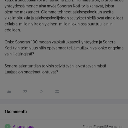
katkesi uudestaan torstai-aamuna 23.12. Harmillista on, että samassa
yhteydessä menee aina myös Soneran Koti-tv ja kanavat, joista
olemme maksaneet. Olemme tehneet asiakaspalveluun useita
vikailmoituksia ja asiakaspalvelijoiden selitykset siellä ovat aina olleet
erilaisia, milloin vika on yleinen, milloin jokin osa puuttuu ja niin
edelleen.
Onko Soneran 100 megan valokuitukaapeli-yhteyden ja Sonera
Koti-tv:n toimivuus näin epävarmaa teillä muillakin vai onko ongelma
vain Helsingissä?
Sonera-asiantuntijan toivisin selvittävän ja vastaavan mistä
Laajasalon ongelmat johtuvat?
1 kommentti
Anonymous
Forum|Forum|15 years ago
A