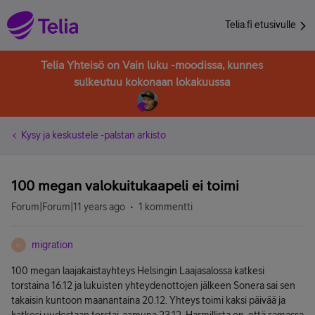
Telia.fi etusivulle
Telia Yhteisö on Vain luku -moodissa, kunnes
sulkeutuu kokonaan lokakuussa
Kysy ja keskustele -palstan arkisto
100 megan valokuitukaapeli ei toimi
Forum|Forum|11 years ago
1 kommentti
migration
M
100 megan laajakaistayhteys Helsingin Laajasalossa katkesi
torstaina 16.12 ja lukuisten yhteydenottojen jälkeen Sonera sai sen
takaisin kuntoon maanantaina 20.12. Yhteys toimi kaksi päivää ja