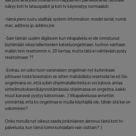
saa pois aina joka toisella info-näppäimen painalluksella, taustalla
näkyy koti tv latauspalkit ja koti tv käynnistyy normaalisti.
-tämä pieni ruutu sisältää: system information: model serial; numb
mac; address ip; addres jne
-Sain tämän uuden digiboxin kun vikapalvelu ei ole onnistunut
löytämään vikaa tallenteiden katseluongelmaan, tuohon vanhaan
malliin tein resetoinnin n. 20 kertaa, mutta tätä ei nähtävästi pysty
resetoimaan ??
-Enihau, en usko tuon varsinaisen ongelman nyt kuitenkaan
johtuvan tosta boxista(on se sitten mahdollista resetoida tai ei) Siis
ongelmana on, että subin ohjelmatallenteita ei voi katsoa, antaa
virheilmoituksen(käynnistämässäsi ohjelmassa on ongelma, kaikki
muut kanavat pystyy katsomaan...) Vikapalvelussa annettiin
ymmärtää, että ko ongelmaa ei muilla käyttäjillä ole, tähän sitä kai on
uskominen?
Onko minulla nyt oikeus saada jonkinlainen alennus tästä koti tv-
palvelusta, kun tämä toimii kohdallani vain osittain? :)