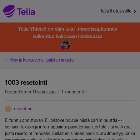
Telia.fi etusivulle
Telia Yhteisö on Vain luku -moodissa, kunnes
sulkeutuu kokonaan lokakuussa
Kysy ja keskustele -palstan arkisto
1003 resetointi
Forum|Forum|11 years ago
1 kommentti
migration
M
Ei tunnu onnistuvan. Eli pistoke pois seinästä pari minuuttia ->
seinään takasin ja info-näppäintä painelemaan, ei tule sitä valikkoa,
josta resetointi tehdään. Sellainen sininen pieni ruutu ilmestyy, jonka