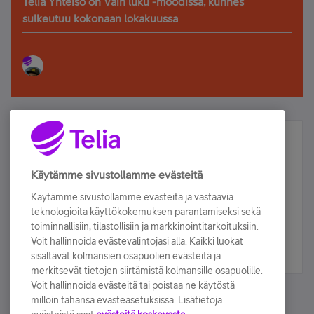
Telia Yhteisö on Vain luku -moodissa, kunnes
sulkeutuu kokonaan lokakuussa
Älä jää paitsi – osallistu ja voita!
Tilaa Telian uutiskirje ja olet mukana arvonnassa.
Käytämme sivustollamme evästeitä
Samalla saat parhaat asiakasedut suoraan
Käytämme sivustollamme evästeitä ja vastaavia
sähköpostiisi.
teknologioita käyttökokemuksen parantamiseksi sekä
toiminnallisiin, tilastollisiin ja markkinointitarkoituksiin.
Voit hallinnoida evästevalintojasi alla. Kaikki luokat
Tilaa nyt
sisältävät kolmansien osapuolien evästeitä ja
merkitsevät tietojen siirtämistä kolmansille osapuolille.
Voit hallinnoida evästeitä tai poistaa ne käytöstä
milloin tahansa evästeasetuksissa. Lisätietoja