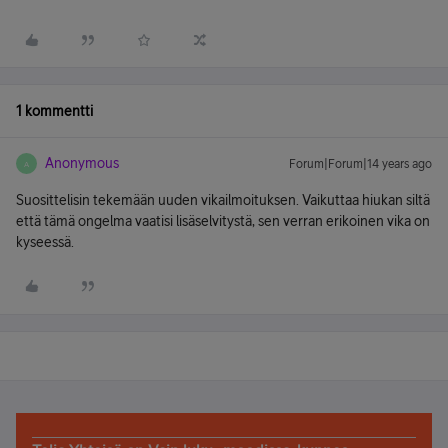
1 kommentti
Anonymous
Forum|Forum|14 years ago
A
Suosittelisin tekemään uuden vikailmoituksen. Vaikuttaa hiukan siltä
että tämä ongelma vaatisi lisäselvitystä, sen verran erikoinen vika on
kyseessä.