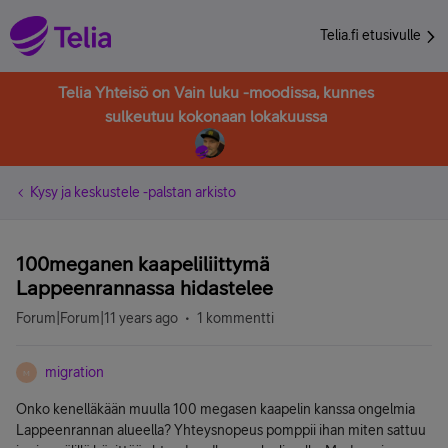
Telia.fi etusivulle
Telia Yhteisö on Vain luku -moodissa, kunnes
sulkeutuu kokonaan lokakuussa
Kysy ja keskustele -palstan arkisto
100meganen kaapeliliittymä
Lappeenrannassa hidastelee
Forum|Forum|11 years ago
1 kommentti
migration
M
Onko kenelläkään muulla 100 megasen kaapelin kanssa ongelmia
Lappeenrannan alueella? Yhteysnopeus pomppii ihan miten sattuu