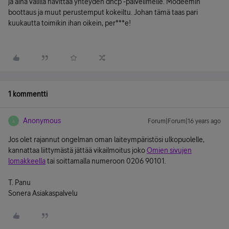
ja aina välillä hävittää yhteyden dhcp -palvelimelle. Modeemin
boottaus ja muut perustemput kokeiltu. Johan tämä taas pari
kuukautta toimikin ihan oikein, per***e!
1 kommentti
Anonymous
Forum|Forum|16 years ago
A
Jos olet rajannut ongelman oman laiteympäristösi ulkopuolelle,
kannattaa liittymästä jättää vikailmoitus joko
Omien sivujen
lomakkeella
tai soittamalla numeroon 0206 90101.
T. Panu
Sonera Asiakaspalvelu