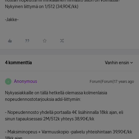
nostan nopeutta nii minkälainen hinnasto sillon on voimassa?
Nykyinen liittymä on 1/512 (34,90€/kk)
-Jakke-
4 kommenttia
Vanhin ensin
Anonymous
Forum|Forum|17 years ago
A
Nykyasiakkaille on tällä hetkellä olemassa kolmenlaisia
nopeudennostotarjouksia adsl-liittymiin:
- Nopeudennosto yhdellä portaalla 4€ lisähinnalla 18kk ajan, eli
sinun tapauksessasi 2M/512k yhteys 38,90€/kk
- Maksiminopeus + Varmuuskopio -palvelu yhteishintaan 39,90€/kk
18kk ajan