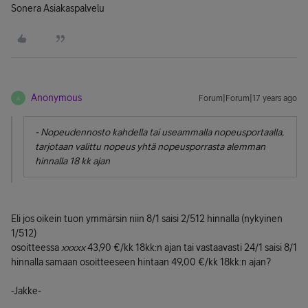
Sonera Asiakaspalvelu
Anonymous
Forum|Forum|17 years ago
A
- Nopeudennosto kahdella tai useammalla nopeusportaalla,
tarjotaan valittu nopeus yhtä nopeusporrasta alemman
hinnalla 18 kk ajan
Eli jos oikein tuon ymmärsin niin 8/1 saisi 2/512 hinnalla (nykyinen
1/512)
osoitteessa
xxxxx
43,90 €/kk 18kk:n ajan tai vastaavasti 24/1 saisi 8/1
hinnalla samaan osoitteeseen hintaan 49,00 €/kk 18kk:n ajan?
-Jakke-