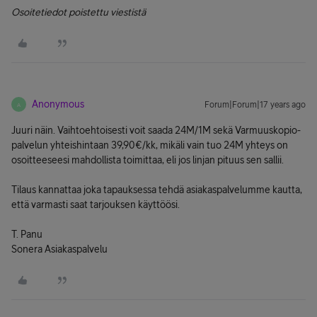
Osoitetiedot poistettu viestistä
Anonymous
Forum|Forum|17 years ago
A
Juuri näin. Vaihtoehtoisesti voit saada 24M/1M sekä Varmuuskopio-
palvelun yhteishintaan 39,90€/kk, mikäli vain tuo 24M yhteys on
osoitteeseesi mahdollista toimittaa, eli jos linjan pituus sen sallii.
Tilaus kannattaa joka tapauksessa tehdä asiakaspalvelumme kautta,
että varmasti saat tarjouksen käyttöösi.
T. Panu
Sonera Asiakaspalvelu