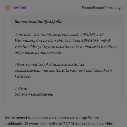
merinen
Forum|Forum|17 years ago
M
Sonera-asiantuntija kirjoitti:
Juuri näin. Vaihtoehtoisesti voit saada 24M/1M sekä
Varmuuskopio-palvelun yhteishintaan 39,90€/kk, mikäli
vain tuo 24M yhteys on osoitteeseesi mahdollista toimittaa,
eli jos linjan pituus sen sallii.
Tilaus kannattaa joka tapauksessa tehdä
asiakaspalvelumme kautta, että varmasti saat tarjouksen
käyttöösi.
T. Panu
Sonera Asiakaspalvelu
Valitettavasti tuo vastaus koskee vain valikoituja Soneran
asiakkaaita. Ei esimerkiksi sellaisia 24/1M asiakkaita joilta verkko