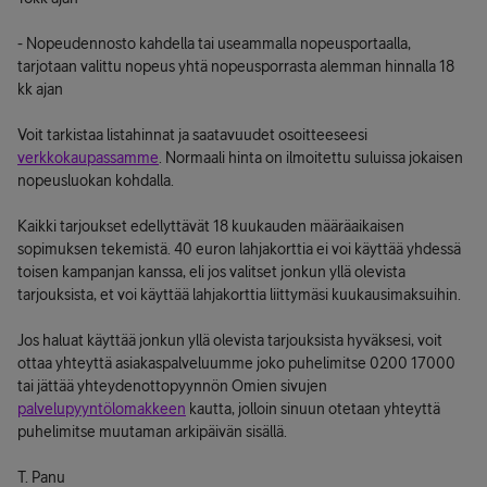
- Nopeudennosto kahdella tai useammalla nopeusportaalla,
tarjotaan valittu nopeus yhtä nopeusporrasta alemman hinnalla 18
kk ajan
Voit tarkistaa listahinnat ja saatavuudet osoitteeseesi
verkkokaupassamme
. Normaali hinta on ilmoitettu suluissa jokaisen
nopeusluokan kohdalla.
Kaikki tarjoukset edellyttävät 18 kuukauden määräaikaisen
sopimuksen tekemistä. 40 euron lahjakorttia ei voi käyttää yhdessä
toisen kampanjan kanssa, eli jos valitset jonkun yllä olevista
tarjouksista, et voi käyttää lahjakorttia liittymäsi kuukausimaksuihin.
Jos haluat käyttää jonkun yllä olevista tarjouksista hyväksesi, voit
ottaa yhteyttä asiakaspalveluumme joko puhelimitse 0200 17000
tai jättää yhteydenottopyynnön Omien sivujen
palvelupyyntölomakkeen
kautta, jolloin sinuun otetaan yhteyttä
puhelimitse muutaman arkipäivän sisällä.
T. Panu