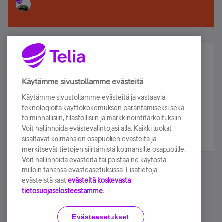
Älä jää paitsi – osallistu ja voita!
Tilaa Telian uutiskirje ja olet mukana arvonnassa.
Käytämme sivustollamme evästeitä
Samalla saat parhaat asiakasedut suoraan
Käytämme sivustollamme evästeitä ja vastaavia
sähköpostiisi.
teknologioita käyttökokemuksen parantamiseksi sekä
toiminnallisiin, tilastollisiin ja markkinointitarkoituksiin.
Voit hallinnoida evästevalintojasi alla. Kaikki luokat
Tilaa nyt
sisältävät kolmansien osapuolien evästeitä ja
merkitsevät tietojen siirtämistä kolmansille osapuolille.
Voit hallinnoida evästeitä tai poistaa ne käytöstä
milloin tahansa evästeasetuksissa. Lisätietoja
evästeistä saat
evästeitä koskevasta
tietosuojaselosteestamme.
Käyttöehdot
Accessibility statement
Evästeasetukset