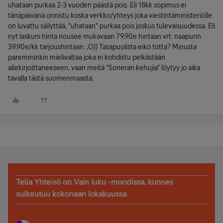
uhataan purkaa 2-3 vuoden päästä pois. Eli 18kk sopimus ei
tänäpäivänä onnistu koska verkko/yhteys joka viestintäministeriölle
on luvattu säilyttää, "uhataan" purkaa pois joskus tulevaisuudessa. Eli
nyt laskuni hinta nousee mukavaan 79,90e hintaan vrt. naapurin
39,90e/kk tarjoushintaan. ;O)) Tasapuolista eikö totta? Minusta
paremminkin mielivaltaa joka ei kohdistu pelkästään
allekirjoittaneeseen, vaan meitä "Soneran kehujia" löytyy jo aika
tavalla tästä suomenmaasta.
Telia Yhteisö on Vain luku -moodissa, kunnes
sulkeutuu kokonaan lokakuussa