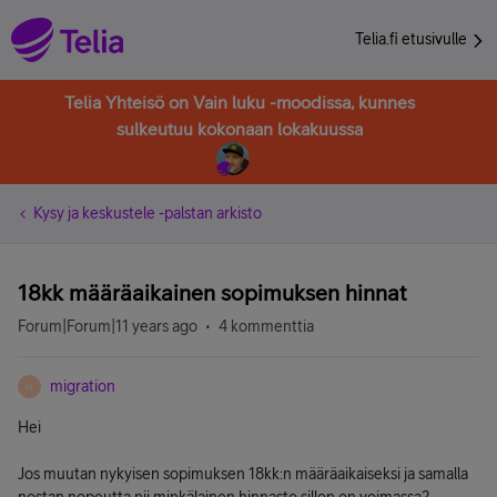
Telia.fi etusivulle
Telia Yhteisö on Vain luku -moodissa, kunnes
sulkeutuu kokonaan lokakuussa
Kysy ja keskustele -palstan arkisto
18kk määräaikainen sopimuksen hinnat
Forum|Forum|11 years ago
4 kommenttia
migration
M
Hei
Jos muutan nykyisen sopimuksen 18kk:n määräaikaiseksi ja samalla