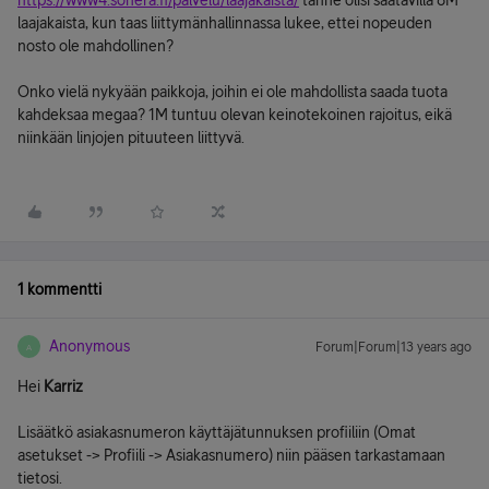
https://www4.sonera.fi/palvelu/laajakaista/
tänne olisi saatavilla 8M
laajakaista, kun taas liittymänhallinnassa lukee, ettei nopeuden
nosto ole mahdollinen?
Onko vielä nykyään paikkoja, joihin ei ole mahdollista saada tuota
kahdeksaa megaa? 1M tuntuu olevan keinotekoinen rajoitus, eikä
niinkään linjojen pituuteen liittyvä.
1 kommentti
Anonymous
Forum|Forum|13 years ago
A
Hei
Karriz
Lisäätkö asiakasnumeron käyttäjätunnuksen profiiliin (Omat
asetukset -> Profiili -> Asiakasnumero) niin pääsen tarkastamaan
tietosi.