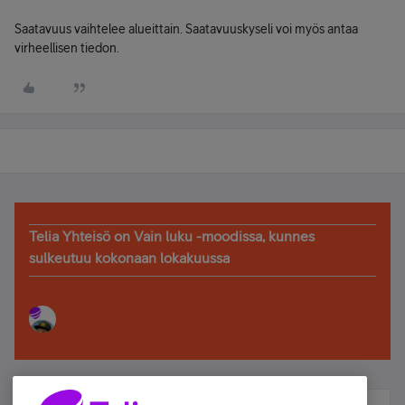
Saatavuus vaihtelee alueittain. Saatavuuskyseli voi myös antaa
virheellisen tiedon.
Telia Yhteisö on Vain luku -moodissa, kunnes
sulkeutuu kokonaan lokakuussa