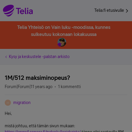
Telia.fi etusivulle
Telia Yhteisö on Vain luku -moodissa, kunnes
sulkeutuu kokonaan lokakuussa
Kysy ja keskustele -palstan arkisto
1M/512 maksiminopeus?
Forum|Forum|11 years ago
1 kommentti
migration
M
Hei,
mistä johtuu, että tämän sivun mukaan: