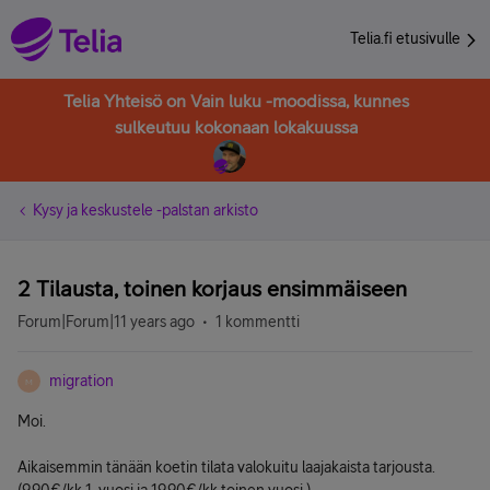
Telia.fi etusivulle
Telia Yhteisö on Vain luku -moodissa, kunnes
sulkeutuu kokonaan lokakuussa
Kysy ja keskustele -palstan arkisto
2 Tilausta, toinen korjaus ensimmäiseen
Forum|Forum|11 years ago
1 kommentti
migration
M
Moi.
Aikaisemmin tänään koetin tilata valokuitu laajakaista tarjousta.