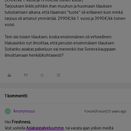
(9,90€/kk 1. vuosi ja 19.90€/kk toinen vuosi.)
Tarjouksen linkki johtikin ihan muuhun ja huomasin tilauksen
tulostamisen aikana, että tilaamani ''tuote'' oli erillainen kuin minkä
tarjous oli antanut ymmärtää. 29.90€/kk 1. vuosi ja 39.90€/kk toinen
vuosi.
Tein siis toisen tilauksen, koska ensimmäinen oli virheellinen.
Haluasinkin nyt ilmoittaa, että peruisin ensimmäisen tilauksen.
Soitanko asiakas palveluun vai menenkö itse Sonera kauppaan
ilmoittamaan henkilökohtaisesti?
1 kommentti
Anonymous
Forum|Forum|13 years ago
A
Hei
Freshness
,
Voit soitella
Asiakaspalveluumme
, tai varata ajan jolloin meiltä