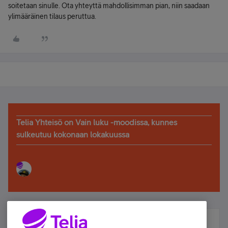
soitetaan sinulle. Ota yhteyttä mahdollisimman pian, niin saadaan
ylimääräinen tilaus peruttua.
Telia Yhteisö on Vain luku -moodissa, kunnes
sulkeutuu kokonaan lokakuussa
Älä jää paitsi – osallistu ja voita!