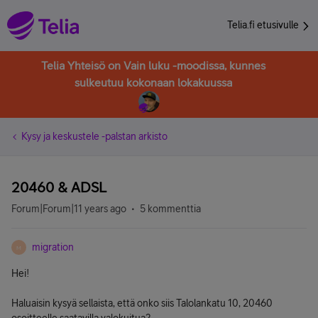
Telia.fi etusivulle
Telia Yhteisö on Vain luku -moodissa, kunnes
sulkeutuu kokonaan lokakuussa
Kysy ja keskustele -palstan arkisto
20460 & ADSL
Forum|Forum|11 years ago
5 kommenttia
migration
M
Hei!
Haluaisin kysyä sellaista, että onko siis Talolankatu 10, 20460