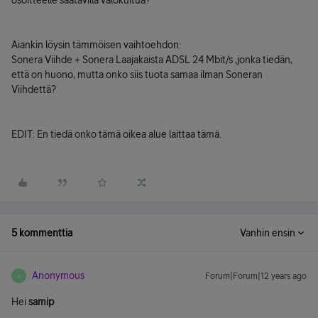
osoitteelle saatavilla valokuitua?
Aiankin löysin tämmöisen vaihtoehdon:
Sonera Viihde + Sonera Laajakaista ADSL 24 Mbit/s ,jonka tiedän,
että on huono, mutta onko siis tuota samaa ilman Soneran
Viihdettä?
EDIT: En tiedä onko tämä oikea alue laittaa tämä.
5 kommenttia
Vanhin ensin
Anonymous
Forum|Forum|12 years ago
A
Hei
samip