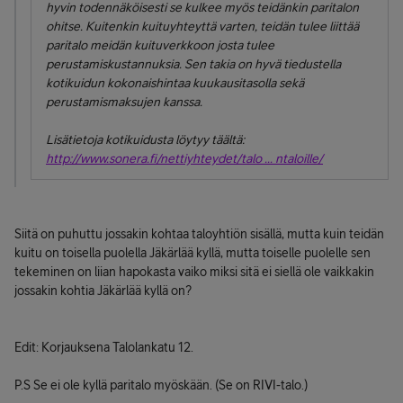
hyvin todennäköisesti se kulkee myös teidänkin paritalon
ohitse. Kuitenkin kuituyhteyttä varten, teidän tulee liittää
paritalo meidän kuituverkkoon josta tulee
perustamiskustannuksia. Sen takia on hyvä tiedustella
kotikuidun kokonaishintaa kuukausitasolla sekä
perustamismaksujen kanssa.
Lisätietoja kotikuidusta löytyy täältä:
http://www.sonera.fi/nettiyhteydet/talo ... ntaloille/
Siitä on puhuttu jossakin kohtaa taloyhtiön sisällä, mutta kuin teidän
kuitu on toisella puolella Jäkärlää kyllä, mutta toiselle puolelle sen
tekeminen on liian hapokasta vaiko miksi sitä ei siellä ole vaikkakin
jossakin kohtia Jäkärlää kyllä on?
Edit: Korjauksena Talolankatu 12.
P.S Se ei ole kyllä paritalo myöskään. (Se on RIVI-talo.)