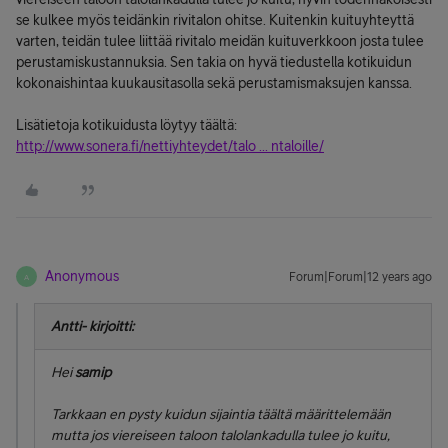
se kulkee myös teidänkin rivitalon ohitse. Kuitenkin kuituyhteyttä
varten, teidän tulee liittää rivitalo meidän kuituverkkoon josta tulee
perustamiskustannuksia. Sen takia on hyvä tiedustella kotikuidun
kokonaishintaa kuukausitasolla sekä perustamismaksujen kanssa.
Lisätietoja kotikuidusta löytyy täältä:
http://www.sonera.fi/nettiyhteydet/talo ... ntaloille/
Anonymous
Forum|Forum|12 years ago
A
Antti- kirjoitti:
Hei
samip
Tarkkaan en pysty kuidun sijaintia täältä määrittelemään
mutta jos viereiseen taloon talolankadulla tulee jo kuitu,