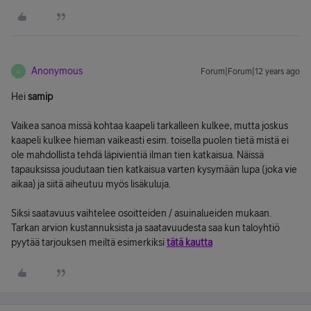
Anonymous
Forum|Forum|12 years ago
A
Hei
samip
Vaikea sanoa missä kohtaa kaapeli tarkalleen kulkee, mutta joskus
kaapeli kulkee hieman vaikeasti esim. toisella puolen tietä mistä ei
ole mahdollista tehdä läpivientiä ilman tien katkaisua. Näissä
tapauksissa joudutaan tien katkaisua varten kysymään lupa (joka vie
aikaa) ja siitä aiheutuu myös lisäkuluja.
Siksi saatavuus vaihtelee osoitteiden / asuinalueiden mukaan.
Tarkan arvion kustannuksista ja saatavuudesta saa kun taloyhtiö
pyytää tarjouksen meiltä esimerkiksi
tätä kautta