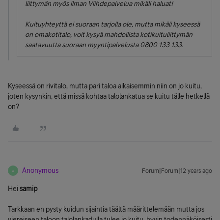
liittymän myös ilman Viihdepalvelua mikäli haluat!
Kuituyhteyttä ei suoraan tarjolla ole, mutta mikäli kyseessä
on omakotitalo, voit kysyä mahdollista kotikuituliittymän
saatavuutta suoraan myyntipalvelusta 0800 133 133.
Kyseessä on rivitalo, mutta pari taloa aikaisemmin niin on jo kuitu,
joten kysynkin, että missä kohtaa talolankatua se kuitu tälle hetkellä
on?
Anonymous
Forum|Forum|12 years ago
A
Hei
samip
Tarkkaan en pysty kuidun sijaintia täältä määrittelemään mutta jos
viereiseen taloon talolankadulla tulee jo kuitu, hyvin todennäköisesti