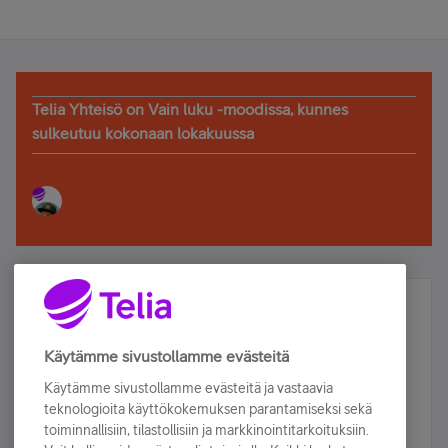
Telia Yhteisö on Vain luku -moodissa, kunnes
sulkeutuu kokonaan lokakuussa
Älä jää paitsi – osallistu ja voita!
Tilaa Telian uutiskirje ja olet mukana arvonnassa.
Käytämme sivustollamme evästeitä
Samalla saat parhaat asiakasedut suoraan
Käytämme sivustollamme evästeitä ja vastaavia
sähköpostiisi.
teknologioita käyttökokemuksen parantamiseksi sekä
toiminnallisiin, tilastollisiin ja markkinointitarkoituksiin.