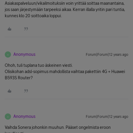
Asiakaspalveluun/vikailmoituksiin voin yrittää soittaa maanantaina,
jos saan järjestymään tarpeeksi aikaa. Kerran illalla yritin pari tuntia,
kunnes klo 20 soittoaika loppui.
Anonymous
Forum|Forum|12 years ago
A
Ohoh, tuli tuplana tuo äskeinen viesti.
Olisikohan adsl-sopimus mahdollista vaihtaa pakettiin 4G + Huawei
B593S Router?
Anonymous
Forum|Forum|12 years ago
A
Vaihda Sonera johonkin muuhun. Pääset ongelmista eroon