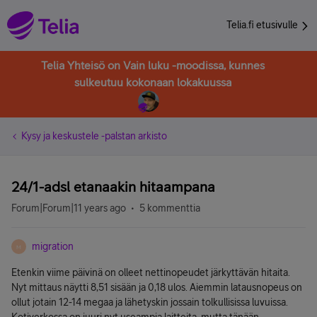
Telia.fi etusivulle
Telia Yhteisö on Vain luku -moodissa, kunnes
sulkeutuu kokonaan lokakuussa
Kysy ja keskustele -palstan arkisto
24/1-adsl etanaakin hitaampana
Forum|Forum|11 years ago
5 kommenttia
migration
M
Etenkin viime päivinä on olleet nettinopeudet järkyttävän hitaita.
Nyt mittaus näytti 8,51 sisään ja 0,18 ulos. Aiemmin latausnopeus on
ollut jotain 12-14 megaa ja lähetyskin jossain tolkullisissa luvuissa.