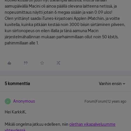
Kotiverkossa on juuri nyt useampia laitteita, mutta tänään
aamupäivällä Macini oli ainoa päällä olevana laitteena netissä, ja
nopeusmittaus näytti jotain 6 megaa sisään ja vain 0.09 ulos!
Olen yrittänyt saada iTunes-kirjastoani Applen iMatchiin, ja voitte
kuvitella, kuinka pitkään kestää noin 3000 biisin siirtäminen pilveen,
kun siirtonopeus on eilen illalla ja tänä aamuna Macin
järjestelmähallinnan mukaan parhaimmillaan ollut noin 50 kbit/s,
pahimmillaan alle 1.
5 kommenttia
Vanhin ensin
Anonymous
Forum|Forum|12 years ago
A
Hei KarkkiK,
Mikäli ongelma jatkuu edelleen, niin
olethan vikapalveluumme
yhteydessä
.