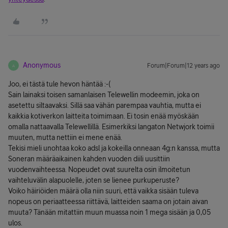
Anonymous
Forum|Forum|12 years ago
A
Joo, ei tästä tule hevon häntää :-(
Sain lainaksi toisen samanlaisen Telewellin modeemin, joka on
asetettu siltaavaksi. Sillä saa vähän parempaa vauhtia, mutta ei
kaikkia kotiverkon laitteita toimimaan. Ei tosin enää myöskään
omalla nattaavalla Telewellillä. Esimerkiksi langaton Netwjork toimii
muuten, mutta nettiin ei mene enää.
Tekisi mieli unohtaa koko adsl ja kokeilla onneaan 4g:n kanssa, mutta
Soneran määräaikainen kahden vuoden diili uusittiin
vuodenvaihteessa. Nopeudet ovat suurelta osin ilmoitetun
vaihteluvälin alapuolelle, joten se lienee purkuperuste?
Voiko häiriöiden määrä olla niin suuri, että vaikka sisään tuleva
nopeus on periaatteessa riittävä, laitteiden saama on jotain aivan
muuta? Tänään mitattiin muun muassa noin 1 mega sisään ja 0,05
ulos.