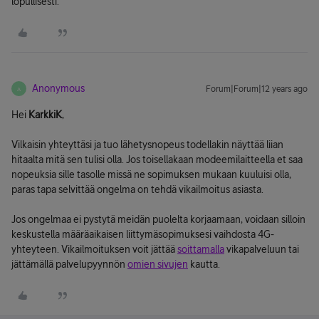
lopullisesti.
Anonymous
Forum|Forum|12 years ago
A
Hei
KarkkiK
,
Vilkaisin yhteyttäsi ja tuo lähetysnopeus todellakin näyttää liian
hitaalta mitä sen tulisi olla. Jos toisellakaan modeemilaitteella et saa
nopeuksia sille tasolle missä ne sopimuksen mukaan kuuluisi olla,
paras tapa selvittää ongelma on tehdä vikailmoitus asiasta.
Jos ongelmaa ei pystytä meidän puolelta korjaamaan, voidaan silloin
keskustella määräaikaisen liittymäsopimuksesi vaihdosta 4G-
yhteyteen. Vikailmoituksen voit jättää
soittamalla
vikapalveluun tai
jättämällä palvelupyynnön
omien sivujen
kautta.