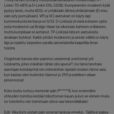
Yhteyttä olen yrittäny muodostaa kahdella eri modeemilla (TP-
Linkin TD-6810 ja D-Linkin DSL-320B). Kumpanenkin modeemi kyllä
pystyy laniin, mutta ADSL ei yritäkkään lähteä yhdistämään (Ei etes
valo syty purnukkaan). VPI ja VCI asetukset on käyty lapi
kummenkunta kertaa ja on 0/33. D-Linkissä oli vielä erikseen optio
josta modeemin sai Bridge-tilaan tai oikestaan kahteen erillaiseen,
mutta kumpikaan ei auttanut. TP-Linkissä tätä en asetuksista
ainakaan löytänyt. Kaikki johdot modeemin ja seinän väliltä on käyty
läpi ja roplattu tarpeeksi usealla samanlaisella kaapelilla ilman
tulosta.
Ongelman kanssa olen paininut useammat unettomat yöt
tuloksetta, joten mikähän tähän olisi apuna?! Jos tämä tarvitsee
asentajan kotokäyntiä niin mitenköhän ripeästi moisen tänne saisi,
kun kaistan olen kuitenkin tilannut jo 29.9 ja edelleen ollaan
pimennossa!
Koko touhu tuntuu menevän päin P******Ä, kun ensinnäkin
yhteyden toimitus kestää tolkuttoman kauan ja kun se viimein muka
on toimitettu niin toimimaan sitä ei saa tekemälläkään!
Edit. Vika löyty jostain päin soneran lankoja onneksi.. Täältä ei paljoa