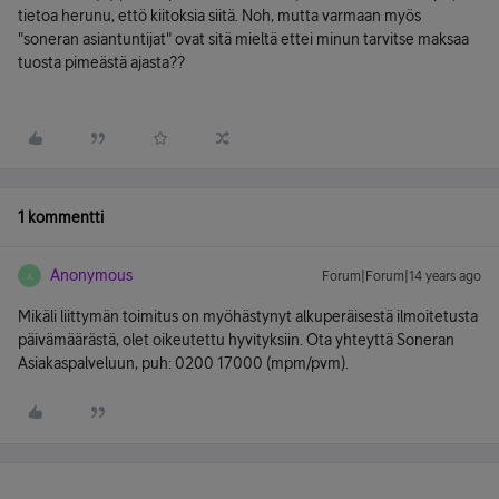
tietoa herunu, ettö kiitoksia siitä. Noh, mutta varmaan myös
"soneran asiantuntijat" ovat sitä mieltä ettei minun tarvitse maksaa
tuosta pimeästä ajasta??
1 kommentti
Anonymous
Forum|Forum|14 years ago
A
Mikäli liittymän toimitus on myöhästynyt alkuperäisestä ilmoitetusta
päivämäärästä, olet oikeutettu hyvityksiin. Ota yhteyttä Soneran
Asiakaspalveluun, puh: 0200 17000 (mpm/pvm).