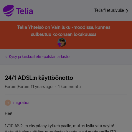
Telia.fi etusivulle
Telia Yhteisö on Vain luku -moodissa, kunnes
sulkeutuu kokonaan lokakuussa
Kysy ja keskustele -palstan arkisto
24/1 ADSL:n käyttöönotto
Forum|Forum|11 years ago
1 kommentti
migration
M
Hei!
17.10 ASDL:n olis pitäny kytkeä päälle, muttei kyllä siltä näytä!