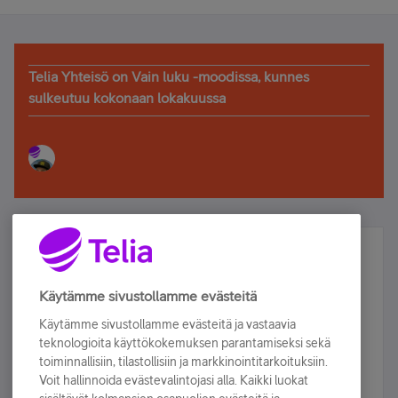
Telia Yhteisö on Vain luku -moodissa, kunnes
sulkeutuu kokonaan lokakuussa
Älä jää paitsi – osallistu ja voita!
Tilaa Telian uutiskirje ja olet mukana arvonnassa.
Käytämme sivustollamme evästeitä
Samalla saat parhaat asiakasedut suoraan
Käytämme sivustollamme evästeitä ja vastaavia
sähköpostiisi.
teknologioita käyttökokemuksen parantamiseksi sekä
toiminnallisiin, tilastollisiin ja markkinointitarkoituksiin.
Voit hallinnoida evästevalintojasi alla. Kaikki luokat
Tilaa nyt