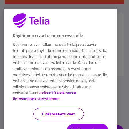
Älä jää paitsi – osallistu ja voita!
Tilaa Telian uutiskirje ja olet mukana arvonnassa.
Käytämme sivustollamme evästeitä
Samalla saat parhaat asiakasedut suoraan
Käytämme sivustollamme evästeitä ja vastaavia
sähköpostiisi.
teknologioita käyttökokemuksen parantamiseksi sekä
toiminnallisiin, tilastollisiin ja markkinointitarkoituksiin.
Voit hallinnoida evästevalintojasi alla. Kaikki luokat
Tilaa nyt
sisältävät kolmansien osapuolien evästeitä ja
merkitsevät tietojen siirtämistä kolmansille osapuolille.
Voit hallinnoida evästeitä tai poistaa ne käytöstä
milloin tahansa evästeasetuksissa. Lisätietoja
evästeistä saat
evästeitä koskevasta
tietosuojaselosteestamme.
Käyttöehdot
Accessibility statement
Evästeasetukset