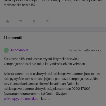
saakka jolloin 18kk sopimukseni päättyy. Lisäksi, paljonko paperilasku
maksaa tällä hetkellä?
1 kommentti
Anonymous
Forum|Forum|16 years ago
A
Kuulostaa siltä, että jostain syystä liittymällesi sovittu
kampanjatarjous ei ole tullut liittymässäsi oikein voimaan.
Asiasta kannattaa olla yhteydessä asiakaspalveluumme, jota kautta
asia pystytään tarkistamaan ja josta puuttuva kampanja pystytään
tarvittaessa korjaamaan liittymälle voimaan. Voit olla
asiakaspalveluumme yhteydessä, joko suoraan 0200 17000
(pvm/mpm) numeromme tai Omien Sivujen
palvelupyyntölomakkeen
kautta.