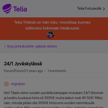
Telia.fi etusivulle
Telia Yhteisö on Vain luku -moodissa, kunnes
sulkeutuu kokonaan lokakuussa
Kysy ja keskustele -palstan arkisto
24/1 Jyväskylässä
Forum|Forum|11 years ago
1 kommentti
migration
M
Hei! Tilasin viime vuoden puolella kampajan mukaisen 24/1 liittymän
ja luvattu kuukausi hinta oli 39,90€ mutta laskut ovat 49-50€! Miksi
näin, minulla pitäisi olla 39,90€ hinta ensi vuoden tammikuulle