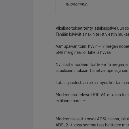
huonommin.
Vikailmoitukset tehty, asiakaspalveluun so
Tänään kävivät ainakin tekstiviestin muka
Aamupäivän toimi hyvin ~17 megan nopeude
SNR marginaali oli lähellä hyvää.
Nyt illasta modeemi kättelee 15 megaa ja 
latauksien mukaan. Lähetysnopeus ja sen 
Lataus puolestaan alkaa myös heittämään 
Modeemina Telewell 510 V4, mikä on toimin
ei tilanne parane.
Modeemia ajettu myös ADSL-tilassa, jolloi
ADSL2+ tilassa homma taas heittelee mite