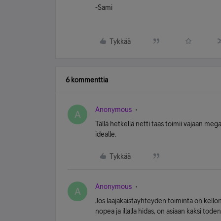
-Sami
Tykkää
6 kommenttia
Anonymous
A
Tällä hetkellä netti taas toimii vajaan meg
idealle.
Tykkää
Anonymous
A
Jos laajakaistayhteyden toiminta on kellon
nopea ja illalla hidas, on asiaan kaksi tode