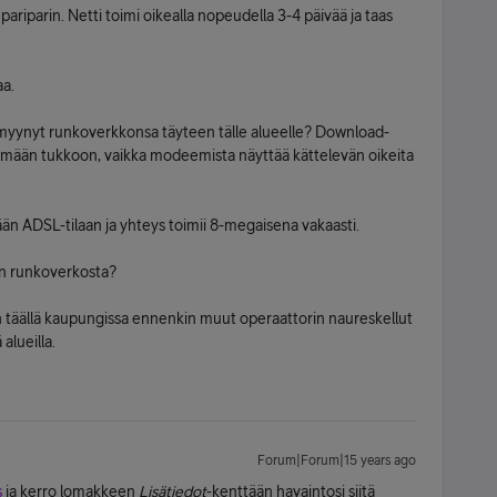
pariparin. Netti toimi oikealla nopeudella 3-4 päivää ja taas
aa.
 myynyt runkoverkkonsa täyteen tälle alueelle? Download-
nemään tukkoon, vaikka modeemista näyttää kättelevän oikeita
ään ADSL-tilaan ja yhteys toimii 8-megaisena vakaasti.
an runkoverkosta?
n täällä kaupungissa ennenkin muut operaattorin naureskellut
alueilla.
Forum|Forum|15 years ago
s
ja kerro lomakkeen
Lisätiedot
-kenttään havaintosi siitä