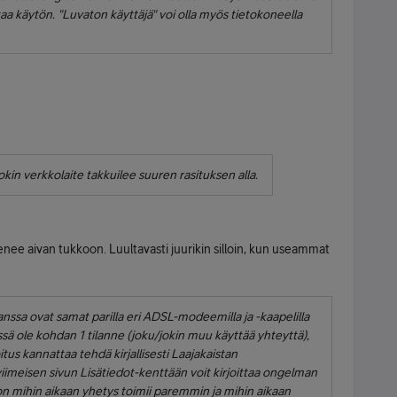
taa käytön. "Luvaton käyttäjä" voi olla myös tietokoneella
jokin verkkolaite takkuilee suuren rasituksen alla.
nee aivan tukkoon. Luultavasti juurikin silloin, kun useammat
nssa ovat samat parilla eri ADSL-modeemilla ja -kaapelilla
ssä ole kohdan 1 tilanne (joku/jokin muu käyttää yhteyttä),
itus kannattaa tehdä kirjallisesti Laajakaistan
iimeisen sivun Lisätiedot-kenttään voit kirjoittaa ongelman
a on mihin aikaan yhetys toimii paremmin ja mihin aikaan