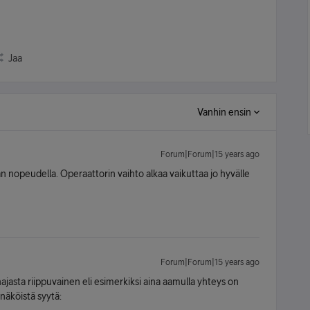
Jaa
Vanhin ensin
Forum|Forum|15 years ago
an nopeudella. Operaattorin vaihto alkaa vaikuttaa jo hyvälle
Forum|Forum|15 years ago
ajasta riippuvainen eli esimerkiksi aina aamulla yhteys on
nnäköistä syytä: