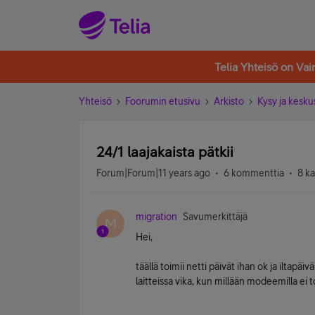
Telia Yhteisö on Va
Yhteisö
Foorumin etusivu
Arkisto
Kysy ja kesku
24/1 laajakaista pätkii
Forum|Forum|11 years ago
6 kommenttia
8 k
migration
Savumerkittäjä
M
Hei,
täällä toimii netti päivät ihan ok ja iltapä
laitteissa vika, kun millään modeemilla ei 