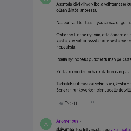
Asentaja kävi viime viikolla vaihtamassa ku
ollaan lähtötilanteessa.
Naapuri valitteli taas myös samaa ongelm
Onkohan tilanne nyt niin, että Sonera on
kaista, kun sattuu syystä tai toisesta me
nopeuksia.
Itsellä nyt nopeus pudotettu ihan pelkäst
Yrittääkö modeemi haukata liian ison pal
Tarkistakaa ihmeessä sekin puoli, koska o
Soneran runkoverkon pienuudelle tietyillä 
Tykkää
Anonymous
A
slaivamaa
: Tee liittymästä uusi
vikailmoitu