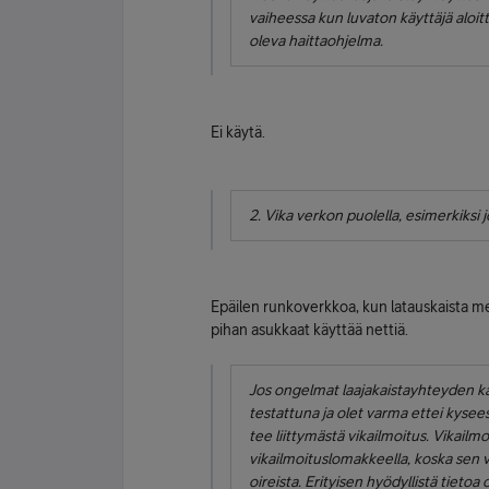
vaiheessa kun luvaton käyttäjä aloit
oleva haittaohjelma.
Ei käytä.
2. Vika verkon puolella, esimerkiksi 
Epäilen runkoverkkoa, kun latauskaista me
pihan asukkaat käyttää nettiä.
Jos ongelmat laajakaistayhteyden ka
testattuna ja olet varma ettei kysee
tee liittymästä vikailmoitus. Vikailmo
vikailmoituslomakkeella, koska sen v
oireista. Erityisen hyödyllistä tieto