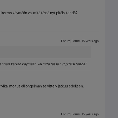
n kerran käymään vai mitä tässä nyt pitäisi tehdä?
Forum|Forum|15 years ago
idennen kerran käymään vai mitä tässä nyt pitäisi tehdä?
 vikailmoitus eli ongelman selvittely jatkuu edelleen.
Forum|Forum|15 years ago