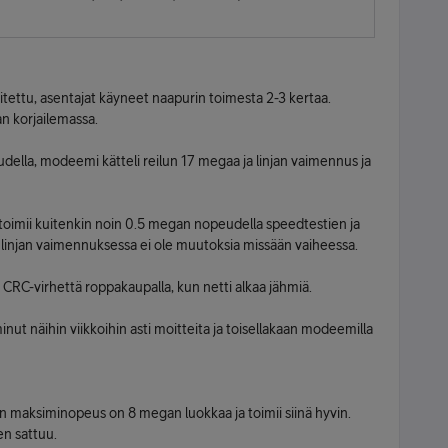
itettu, asentajat käyneet naapurin toimesta 2-3 kertaa.
an korjailemassa.
lla, modeemi kätteli reilun 17 megaa ja linjan vaimennus ja
toimii kuitenkin noin 0.5 megan nopeudella speedtestien ja
linjan vaimennuksessa ei ole muutoksia missään vaiheessa.
CRC-virhettä roppakaupalla, kun netti alkaa jähmiä.
ut näihin viikkoihin asti moitteita ja toisellakaan modeemilla
n maksiminopeus on 8 megan luokkaa ja toimii siinä hyvin.
n sattuu.