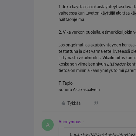
1. Joku käyttää laajakaistayhteyttäsi luva
vaiheessa kun luvaton käyttäjä aloittaa kä
haittaohjelma.
2. Vika verkon puolella, esimerkiksi jokin 
Jos ongelmat laajakaistayhteyden kanssa o
testattuna ja olet varma ettei kyseessä ol
liittymästä vikailmoitus. Vikailmoitus kanna
koska sen viimeisen sivun
Lisätiedot
-kentt
tietoa on mihin aikaan yhetys toimii par
T. Tapio
Sonera Asiakaspalvelu
Tykkää
Anonymous
A
1. Joku käyttää laajakaistayhteyttäs