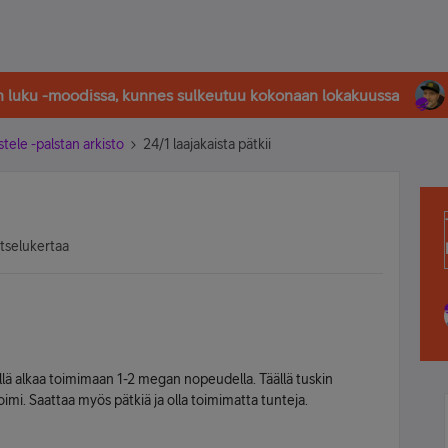
in luku -moodissa, kunnes sulkeutuu kokonaan lokakuussa
stele -palstan arkisto
24/1 laajakaista pätkii
atselukertaa
ivällä alkaa toimimaan 1-2 megan nopeudella. Täällä tuskin
toimi. Saattaa myös pätkiä ja olla toimimatta tunteja.