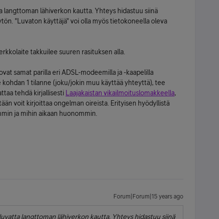
tta langttoman lähiverkon kautta. Yhteys hidastuu siinä
ytön. "Luvaton käyttäjä" voi olla myös tietokoneella oleva
verkkolaite takkuilee suuren rasituksen alla.
vat samat parilla eri ADSL-modeemilla ja -kaapelilla
e kohdan 1 tilanne (joku/jokin muu käyttää yhteyttä), tee
ttaa tehdä kirjallisesti
Laajakaistan vikailmoituslomakkeella
,
ään voit kirjoittaa ongelman oireista. Erityisen hyödyllistä
emmin ja mihin aikaan huonommin.
Forum|Forum|15 years ago
i luvatta langttoman lähiverkon kautta. Yhteys hidastuu siinä