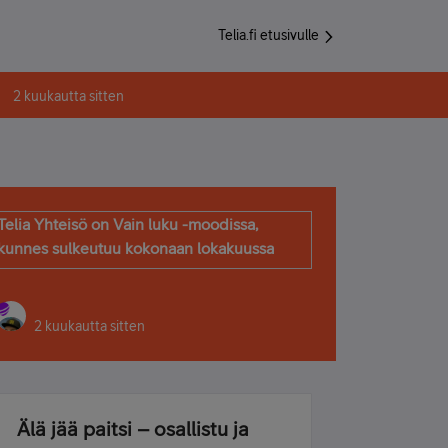
Telia.fi etusivulle
2 kuukautta sitten
Telia Yhteisö on Vain luku -moodissa,
kunnes sulkeutuu kokonaan lokakuussa
2 kuukautta sitten
Älä jää paitsi – osallistu ja