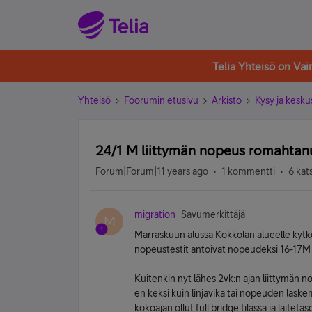
Telia Yhteisö on Va
Yhteisö
Foorumin etusivu
Arkisto
Kysy ja kesku
24/1 M liittymän nopeus romahtan
Forum|Forum|11 years ago
1 kommentti
6 kat
migration
Savumerkittäjä
M
Marraskuun alussa Kokkolan alueelle kytke
nopeustestit antoivat nopeudeksi 16-17M l
Kuitenkin nyt lähes 2vk:n ajan liittymän 
en keksi kuin linjavika tai nopeuden laskem
kokoajan ollut full bridge tilassa ja laitet