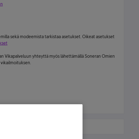
en
emilla sekä modeemista tarkistaa asetukset. Oikeat asetukset
kset
eran Vikapalveluun yhteyttä myös lähettämällä Soneran Omien
 vikailmoituksen.