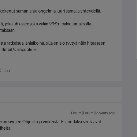
n kokenut samanlaisia ongelmia juuri samalla yhteydellä.
i, joka uhkailee joka väliin 99€:n palvelumaksulla.
taksaan.
a ratkaisua lähiaikoina, sillä en aio tyytyä näin hitaaseen
8mbit/s alapuolelle.
Jaa
Forum|Forum|16 years ago
ran sivujen Ohjeista ja vinkeistä. Esimerkiksi seuraavat
iheita: