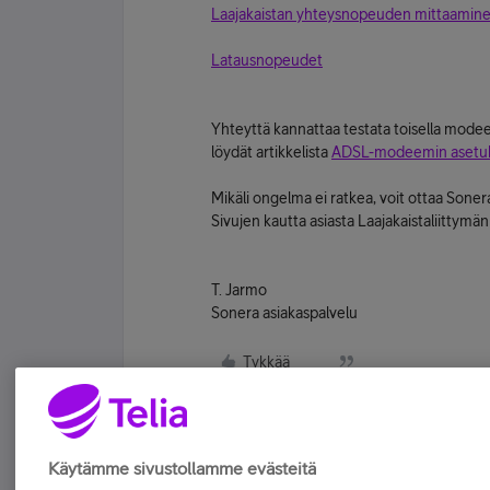
Laajakaistan yhteysnopeuden mittaamin
Latausnopeudet
Yhteyttä kannattaa testata toisella mode
löydät artikkelista
ADSL-modeemin asetu
Mikäli ongelma ei ratkea, voit ottaa Son
Sivujen kautta asiasta Laajakaistaliittymän
T. Jarmo
Sonera asiakaspalvelu
Tykkää
Käytämme sivustollamme evästeitä