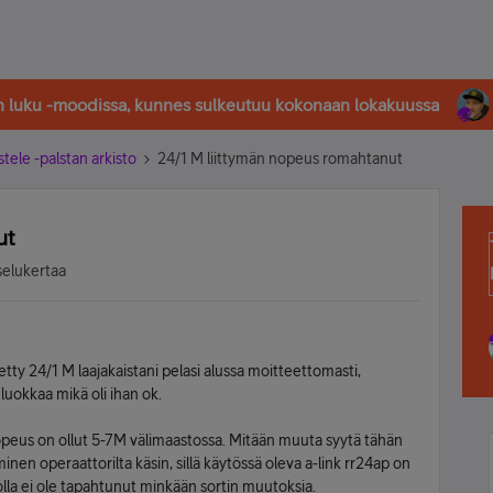
in luku -moodissa, kunnes sulkeutuu kokonaan lokakuussa
stele -palstan arkisto
24/1 M liittymän nopeus romahtanut
ut
selukertaa
tty 24/1 M laajakaistani pelasi alussa moitteettomasti,
uokkaa mikä oli ihan ok.
nopeus on ollut 5-7M välimaastossa. Mitään muuta syytä tähän
inen operaattorilta käsin, sillä käytössä oleva a-link rr24ap on
asolla ei ole tapahtunut minkään sortin muutoksia.