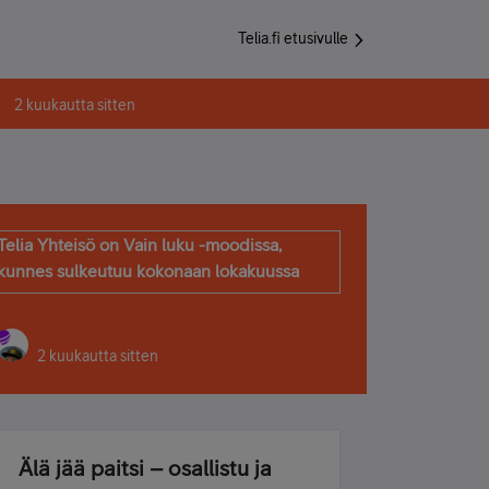
Telia.fi etusivulle
2 kuukautta sitten
Telia Yhteisö on Vain luku -moodissa,
kunnes sulkeutuu kokonaan lokakuussa
2 kuukautta sitten
Älä jää paitsi – osallistu ja