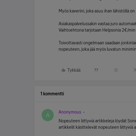
Myös kaverini, joka asuu ihan lähistöllä o
Asiakaspalvelussakin vastaa juro automaatt
Vaihtoehtona tarjotaan Helpsonia 2€/min 
Toivottavasti ongelmaan saadaan jonkinlaist
nopeuteen, joka jää myös luvatun minimin 
Tykkää
1 kommentti
Anonymous
A
Nopeuteen liittyviä artikkeleja löydät Sone
artikkelit käsittelevät nopeuteen liittyviä a