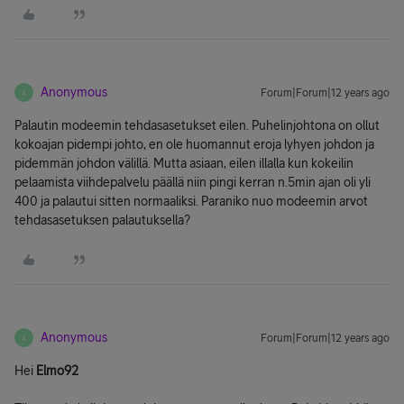
Anonymous
Forum|Forum|12 years ago
A
Palautin modeemin tehdasasetukset eilen. Puhelinjohtona on ollut
kokoajan pidempi johto, en ole huomannut eroja lyhyen johdon ja
pidemmän johdon välillä. Mutta asiaan, eilen illalla kun kokeilin
pelaamista viihdepalvelu päällä niin pingi kerran n.5min ajan oli yli
400 ja palautui sitten normaaliksi. Paraniko nuo modeemin arvot
tehdasasetuksen palautuksella?
Anonymous
Forum|Forum|12 years ago
A
Hei
Elmo92