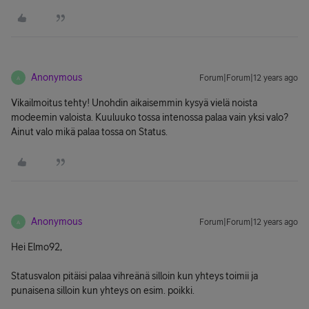
Anonymous
Forum|Forum|12 years ago
A
Vikailmoitus tehty! Unohdin aikaisemmin kysyä vielä noista
modeemin valoista. Kuuluuko tossa intenossa palaa vain yksi valo?
Ainut valo mikä palaa tossa on Status.
Anonymous
Forum|Forum|12 years ago
A
Hei Elmo92,
Statusvalon pitäisi palaa vihreänä silloin kun yhteys toimii ja
punaisena silloin kun yhteys on esim. poikki.