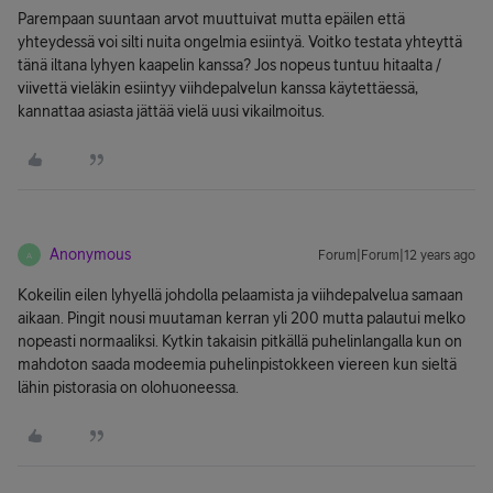
Parempaan suuntaan arvot muuttuivat mutta epäilen että
yhteydessä voi silti nuita ongelmia esiintyä. Voitko testata yhteyttä
tänä iltana lyhyen kaapelin kanssa? Jos nopeus tuntuu hitaalta /
viivettä vieläkin esiintyy viihdepalvelun kanssa käytettäessä,
kannattaa asiasta jättää vielä uusi vikailmoitus.
Anonymous
Forum|Forum|12 years ago
A
Kokeilin eilen lyhyellä johdolla pelaamista ja viihdepalvelua samaan
aikaan. Pingit nousi muutaman kerran yli 200 mutta palautui melko
nopeasti normaaliksi. Kytkin takaisin pitkällä puhelinlangalla kun on
mahdoton saada modeemia puhelinpistokkeen viereen kun sieltä
lähin pistorasia on olohuoneessa.