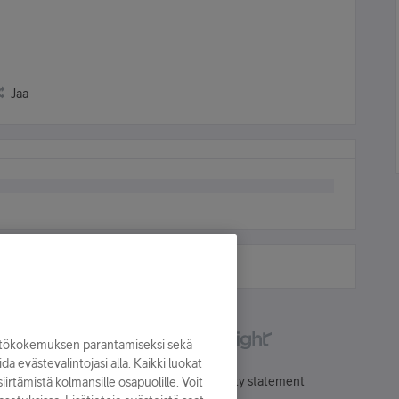
Jaa
yttökokemuksen parantamiseksi sekä
oida evästevalintojasi alla. Kaikki luokat
Käyttöehdot
Accessibility statement
irtämistä kolmansille osapuolille. Voit