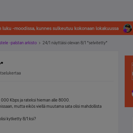
in luku -moodissa, kunnes sulkeutuu kokonaan lokakuussa
stele -palstan arkisto
24/1 näyttäisi olevan 8/1 *selvitetty*
y*
atselukertaa
0 000 Kbps ja rateksi hieman alle 8000.
issaan, mutta eikös viellä muutama sata olisi mahdollista
lisi kytketty 8/1:ksi?