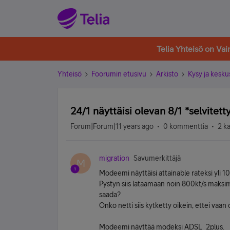
Telia Yhteisö on Va
Yhteisö
Foorumin etusivu
Arkisto
Kysy ja kesku
24/1 näyttäisi olevan 8/1 *selvitett
Forum|Forum|11 years ago
0 kommenttia
2 k
migration
Savumerkittäjä
M
Modeemi näyttäisi attainable rateksi yli 1
Pystyn siis lataamaan noin 800kt/s maksim
saada?
Onko netti siis kytketty oikein, ettei vaan o
Modeemi näyttää modeksi ADSL_2plus.