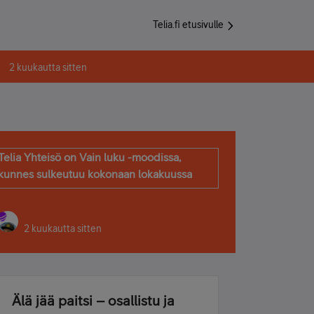
Telia.fi etusivulle
2 kuukautta sitten
Telia Yhteisö on Vain luku -moodissa,
kunnes sulkeutuu kokonaan lokakuussa
2 kuukautta sitten
Älä jää paitsi – osallistu ja