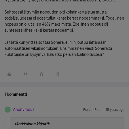
Nyt uusi 24/1 yhteys onkin ainoastaan maksimissaan 11,16/0,87.
Suhteessä liittymän nopeuden piti kolminkertaistua mutta
todellisuudessa ei edes tullut kahta kertaa nopeammaksi. Todellinen
nopeus on ollut siis n 46% maksimista. Edellinen nopeus oli
suhteessa lähes kaksi kertaa nopeampi.
Ja tästä kun yrittää soittaa Soneralle, niin joutuu jättämään
automaattisen vikailmoituksen. Ensimmäinen viesti Soneralta
kuluttajalle on kysymys: haluatko perua vikailmoituksesi?
1 kommentti
Anonymous
Forum|Forum|15 years ago
A
tkarkkainen kirjoitti: