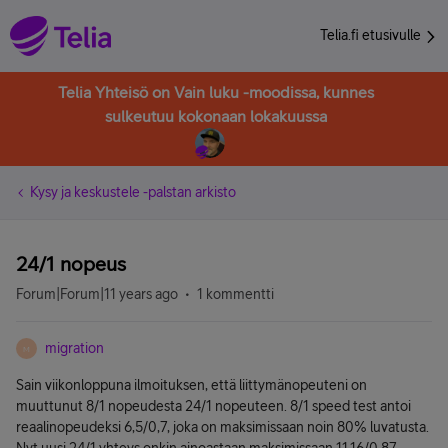
Telia.fi etusivulle
Telia Yhteisö on Vain luku -moodissa, kunnes
sulkeutuu kokonaan lokakuussa
Kysy ja keskustele -palstan arkisto
24/1 nopeus
Forum|Forum|11 years ago
1 kommentti
migration
M
Sain viikonloppuna ilmoituksen, että liittymänopeuteni on
muuttunut 8/1 nopeudesta 24/1 nopeuteen. 8/1 speed test antoi
reaalinopeudeksi 6,5/0,7, joka on maksimissaan noin 80% luvatusta.