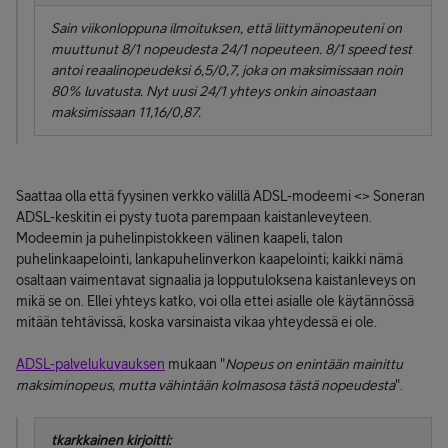
Sain viikonloppuna ilmoituksen, että liittymänopeuteni on
muuttunut 8/1 nopeudesta 24/1 nopeuteen. 8/1 speed test
antoi reaalinopeudeksi 6,5/0,7, joka on maksimissaan noin
80% luvatusta. Nyt uusi 24/1 yhteys onkin ainoastaan
maksimissaan 11,16/0,87.
Saattaa olla että fyysinen verkko välillä ADSL-modeemi <> Soneran
ADSL-keskitin ei pysty tuota parempaan kaistanleveyteen.
Modeemin ja puhelinpistokkeen välinen kaapeli, talon
puhelinkaapelointi, lankapuhelinverkon kaapelointi; kaikki nämä
osaltaan vaimentavat signaalia ja lopputuloksena kaistanleveys on
mikä se on. Ellei yhteys katko, voi olla ettei asialle ole käytännössä
mitään tehtävissä, koska varsinaista vikaa yhteydessä ei ole.
ADSL-palvelukuvauksen
mukaan "
Nopeus on enintään mainittu
maksiminopeus, mutta vähintään kolmasosa tästä nopeudesta
".
tkarkkainen kirjoitti: