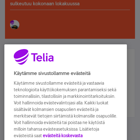
sulkeutuu kokonaan lokakuussa
Älä jää paitsi – osallistu ja voita!
Tilaa Telian uutiskirje ja olet mukana arvonnassa.
Käytämme sivustollamme evästeitä
Samalla saat parhaat asiakasedut suoraan
Käytämme sivustollamme evästeitä ja vastaavia
sähköpostiisi.
teknologioita käyttökokemuksen parantamiseksi sekä
toiminnallisiin, tilastollisiin ja markkinointitarkoituksiin.
Voit hallinnoida evästevalintojasi alla. Kaikki luokat
Tilaa nyt
sisältävät kolmansien osapuolien evästeitä ja
merkitsevät tietojen siirtämistä kolmansille osapuolille.
Voit hallinnoida evästeitä tai poistaa ne käytöstä
milloin tahansa evästeasetuksissa. Lisätietoja
evästeistä saat
evästeitä koskevasta