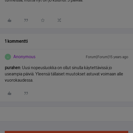
tunneissa, mutta nyt on jo kulunut 3 päivää.
1 kommentti
Anonymous
Forum|Forum|15 years ago
A
purahen
: Uusi nopeusluokka on ollut sinulla käytettävissä jo
useampia päiviä. Yleensä tällaiset muutokset astuvat voimaan alle
vuorokaudessa.