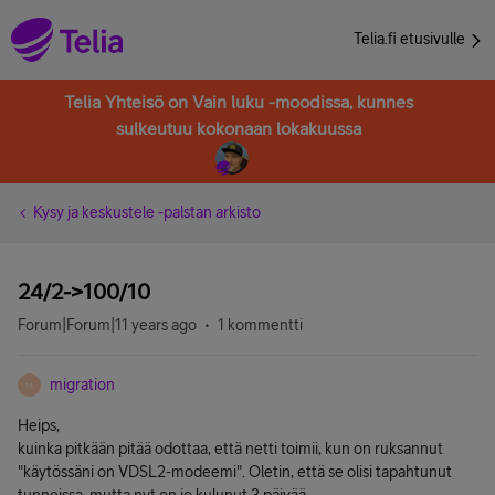
Telia.fi etusivulle
Telia Yhteisö on Vain luku -moodissa, kunnes
sulkeutuu kokonaan lokakuussa
Kysy ja keskustele -palstan arkisto
24/2->100/10
Forum|Forum|11 years ago
1 kommentti
migration
M
Heips,
kuinka pitkään pitää odottaa, että netti toimii, kun on ruksannut
"käytössäni on VDSL2-modeemi". Oletin, että se olisi tapahtunut