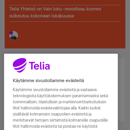
Telia Yhteisö on Vain luku -moodissa, kunnes
sulkeutuu kokonaan lokakuussa
Älä jää paitsi – osallistu ja voita!
Tilaa Telian uutiskirje ja olet mukana arvonnassa.
Käytämme sivustollamme evästeitä
Samalla saat parhaat asiakasedut suoraan
Käytämme sivustollamme evästeitä ja vastaavia
sähköpostiisi.
teknologioita käyttökokemuksen parantamiseksi sekä
toiminnallisiin, tilastollisiin ja markkinointitarkoituksiin.
Voit hallinnoida evästevalintojasi alla. Kaikki luokat
Tilaa nyt
sisältävät kolmansien osapuolien evästeitä ja
merkitsevät tietojen siirtämistä kolmansille osapuolille.
Voit hallinnoida evästeitä tai poistaa ne käytöstä