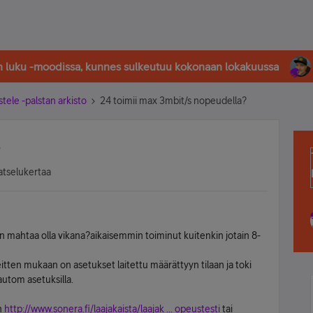
in luku -moodissa, kunnes sulkeutuu kokonaan lokakuussa
stele -palstan arkisto
24 toimii max 3mbit/s nopeudella?
atselukertaa
 mahtaa olla vikana?aikaisemmin toiminut kuitenkin jotain 8-
itten mukaan on asetukset laitettu määrättyyn tilaan ja toki
autom asetuksilla.
n
http://www.sonera.fi/laajakaista/laajak ... opeustesti
tai