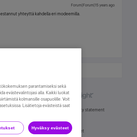
Forum|Forum|15 years ago
t testannut yhteyttä kahdella eri modeemilla.
yttökokemuksen parantamiseksi sekä
oida evästevalintojasi alla. Kaikki luokat
irtämistä kolmansille osapuolille. Voit
asetuksissa. Lisätietoja evästeistä saat
Käyttöehdot
Accessibility statement
etukset
Hyväksy evästeet
Evästeasetukset