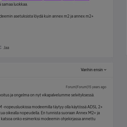
lä samaa luokkaa.
odeemin asetuksista löydä kuin annex m2 ja annex m2+
Jaa
Vanhin ensin
Forum|Forum|15 years ago
ailmoitus ja ongelma on nyt vikapalvelumme selvityksessä.
 M -nopeusluokissa modeemilla täytyy olla käytössä ADSL 2+
tua oikealla nopeudella. En tunnista suoraan Annex M2+ ja
 katsoa onko esimerkisi modeemin ohjekirjassa annettu