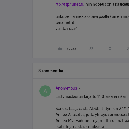
ftp://ftp.funet.fi/
niin nopeus on aika likel
onko sen annex a oltava päällä kun en m
parametrit
valittavissa?
Tykkää
3 kommenttia
Anonymous
A
Liittymästäsi on kirjattu 11.8. aikana vik
Sonera Laajakaista ADSL -liittymien 24/1
Annex.A -asetus, jotta yhteys voi muodos
Annex M2 -vaihtoehtoja, mutta kannattaa
lisätietoja näistä asetuksista.