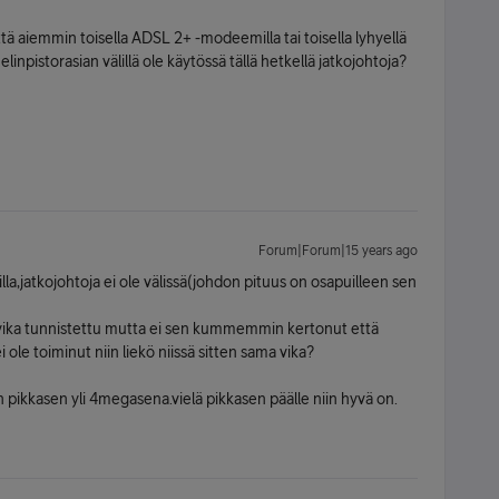
 aiemmin toisella ADSL 2+ -modeemilla tai toisella lyhyellä
npistorasian välillä ole käytössä tällä hetkellä jatkojohtoja?
Forum|Forum|15 years ago
illa,jatkojohtoja ei ole välissä(johdon pituus on osapuilleen sen
ä vika tunnistettu mutta ei sen kummemmin kertonut että
ei ole toiminut niin liekö niissä sitten sama vika?
pikkasen yli 4megasena.vielä pikkasen päälle niin hyvä on.