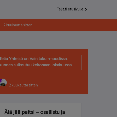
Telia.fi etusivulle
2 kuukautta sitten
Telia Yhteisö on Vain luku -moodissa,
kunnes sulkeutuu kokonaan lokakuussa
2 kuukautta sitten
Älä jää paitsi – osallistu ja