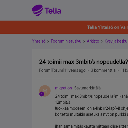
Telia Yhteisö on Va
Yhteisö
Foorumin etusivu
Arkisto
Kysy ja kesku
24 toimii max 3mbit/s nopeudella?
Forum|Forum|11 years ago
3 kommenttia
11 k
migration
Savumerkittäjä
M
24 toimii max 3mbit/s nopeudella?mikähän
12mbit/s
luokkaa.modeemi on a-link rr24ap(+i) ohje
koitettu muitakin asetuksia nyt on purkki 
ihan sama mitäs kautta mittaan olise sitte