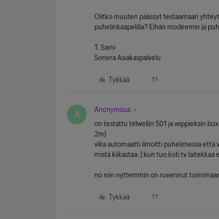
Olitko muuten päässyt testaamaan yhteyttä
puhelinkaapelilla? Eihän modeemin ja puheli
T. Sami
Sonera Asiakaspalvelu
Tykkää
Anonymous
A
on testattu telwellin 501 ja wippieksin box
2m)
vika automaatti ilmoitti puhelimessa ett
mistä kiikastaa :).kun tuo koti tv laitekkaa 
no niin nyttemmin on ruvennut toimimaan 
Tykkää