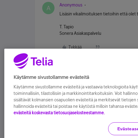
Anonymous
A
Lisäsin vikailmoituksen tietoihin että ole
T. Tapio
Sonera Asiakaspalvelu
Tykkää
Käytämme sivustollamme evästeitä
Käytämme sivustollamme evästeitä ja vastaavia teknologioita kä
toiminnallisiin, tilastollisiin ja markkinointitarkoituksiin. Voit hallinn
sisältävät kolmansien osapuolien evästeitä ja merkitsevät tietojen si
hallinnoida evästeitä tai poistaa ne käytöstä milloin tahansa eväste
evästeitä koskevasta tietosuojaselosteestamme.
Evästeas