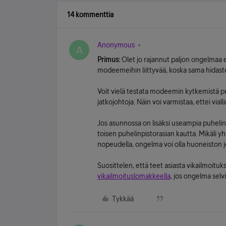
14 kommenttia
Anonymous
A
Primus:
Olet jo rajannut paljon ongelmaa el
modeemeihin liittyvää, koska sama hidastel
Voit vielä testata modeemin kytkemistä puh
jatkojohtoja. Näin voi varmistaa, ettei via
Jos asunnossa on lisäksi useampia puhelin
toisen puhelinpistorasian kautta. Mikäli yh
nopeudella, ongelma voi olla huoneiston joh
Suosittelen, että teet asiasta vikailmoit
vikailmoituslomakkeella
, jos ongelma selviä
Tykkää