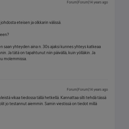
Forum|Forum|14 years ago
ohdosta eteisen ja olkkarin välissä.
seen?
keen saan yhteyden aina n. 30s ajaksi kunnes yhteys katkeaa
n. Ja tätä on tapahtunut niin päivällä, kuin yölläkin. Ja
htuu molemmissa.
Forum|Forum|14 years ago
yleistä vikaa tiedossa tällä hetkellä. Kannattaa silti tehdä tässä
 olit jo testannut aiemmin. Samin viestissä on tiedot millä