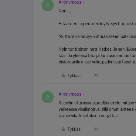
Anonymous
A
Nonii...
Hitaaseen nopeuteen löytyi syy huonosta j
Mutta mikä on syy viimeaikaseen pätkimi
Noin tunti sitten netti katkes. Ja sen jäl
taas. Ja yleensä tätä jatkuu useamman tunni
pistorasialla ei ole väliä, pätkimistä tapa
Tykkää
Anonymous
A
Katselin että asuinalueellasi ei ole mitään 
vaiheessa vikailmoitus, sillä omat laitteesi
tavoin vikailmoituksen voi jättää.
Tykkää