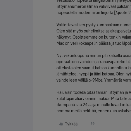
Testasitko nopeutta langattoman yhteyden l
liittymänumeron (ilman väliviivaa) palstan ti
nopeudella modeemi on linjoilla.[/quote:
Valitettavasti en pysty kumpaakaan nume
Olen sitä myös puhelimitse asiakaspalvelus
näkynyt. Osoitteemme on kuitenkin Vajamä
Mac on verkkokaapelin päässä ja tuo läppä
Nyt viikonloppuna minun piti katsella useam
operaattoria vaihdoin ja kanavapaketin til
ottelusta olen saanut katsoa kunnollista 
jämähtelee, hyppii ja ääni katoaa. Olen ny
vaihdelleen välillä 6-9Mbs. Ymmärrät varma
Haluaisin todella pitää tämän liittymän ja 
kuluttajan aliarvioinnin makua. Mitä tälle 
likempänä sitä 24:ää ja minulle luvattiin 
homma meillä pelittää, ennenkuin uskalsin 
Tykkää