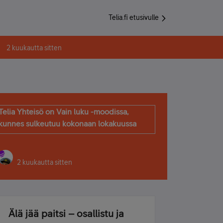
Telia.fi etusivulle
2 kuukautta sitten
Telia Yhteisö on Vain luku -moodissa,
kunnes sulkeutuu kokonaan lokakuussa
2 kuukautta sitten
Älä jää paitsi – osallistu ja