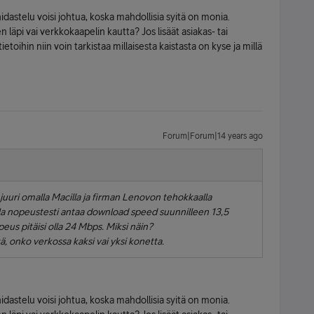
hidastelu voisi johtua, koska mahdollisia syitä on monia.
äpi vai verkkokaapelin kautta? Jos lisäät asiakas- tai
etoihin niin voin tarkistaa millaisesta kaistasta on kyse ja millä
Forum|Forum|14 years ago
uuri omalla Macilla ja firman Lenovon tehokkaalla
a nopeustesti antaa download speed suunnilleen 13,5
us pitäisi olla 24 Mbps. Miksi näin?
ä, onko verkossa kaksi vai yksi konetta.
hidastelu voisi johtua, koska mahdollisia syitä on monia.