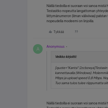
Näillä tiedoilla ei suoraan voi sanoa mistä 
Testasitko nopeutta langattoman yhteyden l
liittymänumeron (ilman väliviivaa) palstan ti
nopeudella modeemi on linjoilla.
Tykkää
Anonymous
A
Veikko kirjoitti:
[quote="Kantsi":2zcbzwya]Testasin j
kannettavalla (Windows). Molemmill
Mbps ja upload speed 0,8 Mbps. Nope
Tuo sama tulos tulee riippumatta siit
Näillä tiedoilla ei suoraan voi sanoa mistä 