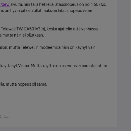
i/dev/
sivulta, niin tällä hetkellä latausnopeus on noin 60kt/s,
t/s on hyvin pitkälti ollut maksimi latausnopeus viime
 Telewell TW-EA501v3(b), koska ajattelin että vanhassa
 mutta näin ei ollutkaan.
jon, mutta Telewellin modeemilla näin on käynyt vain
käyttänyt Vistaa. Mutta käyttiksen asennus ei parantanut tai
lla, mutta nopeus oli sama.
Jaa