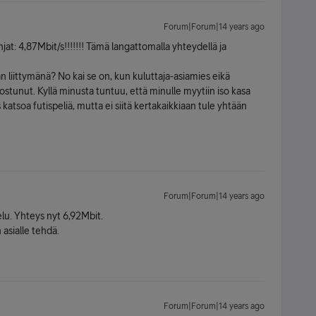
Forum|Forum|14 years ago
hjat: 4,87Mbit/s!!!!!!! Tämä langattomalla yhteydellä ja
liittymänä? No kai se on, kun kuluttaja-asiamies eikä
unut. Kyllä minusta tuntuu, että minulle myytiin iso kasa
s katsoa futispeliä, mutta ei siitä kertakaikkiaan tule yhtään
Forum|Forum|14 years ago
lu. Yhteys nyt 6,92Mbit.
 asialle tehdä.
Forum|Forum|14 years ago