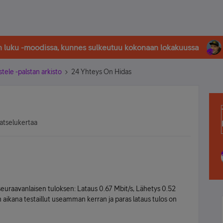
in luku -moodissa, kunnes sulkeutuu kokonaan lokakuussa
stele -palstan arkisto
24 Yhteys On Hidas
atselukertaa
seuraavanlaisen tuloksen: Lataus 0.67 Mbit/s, Lähetys 0.52
n aikana testaillut useamman kerran ja paras lataus tulos on