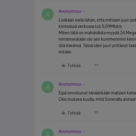
Anonymous
A
Lisätään vielä tähän, että mittasin juuri po
kiinteässä verkossa tuli 5,09Mbit/s.
Miten tätä on mahdollista myydä 24 Megan 
nimismieskään ole sen kummemmin kiinnost
sitä itseänsä. Tässä olen juuri yrittänyt taa
mitään.
Tykkää
Anonymous
A
Eipä onnistunut tänäänkään matsien katse
Olisi mukava kuulla, mitä Soneralla aiotaan
Tykkää
Anonymous
A