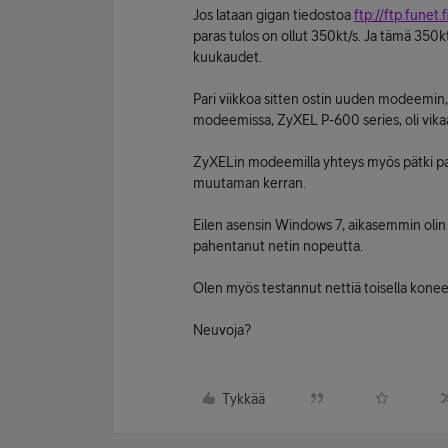
Jos lataan gigan tiedostoa
ftp://ftp.funet.f
paras tulos on ollut 350kt/s. Ja tämä 350k
kuukaudet.
Pari viikkoa sitten ostin uuden modeemin,
modeemissa, ZyXEL P-600 series, oli vikaa
ZyXELin modeemilla yhteys myös pätki pal
muutaman kerran.
Eilen asensin Windows 7, aikasemmin olin 
pahentanut netin nopeutta.
Olen myös testannut nettiä toisella konee
Neuvoja?
Tykkää