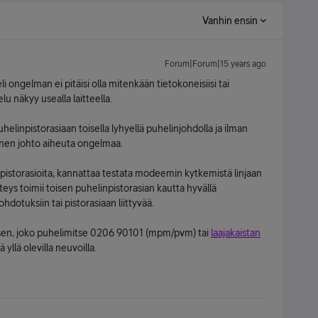
Vanhin ensin
Forum|Forum|15 years ago
i ongelman ei pitäisi olla mitenkään tietokoneisiisi tai
u näkyy usealla laitteella.
elinpistorasiaan toisella lyhyellä puhelinjohdolla ja ilman
llinen johto aiheuta ongelmaa.
pistorasioita, kannattaa testata modeemin kytkemistä linjaan
teys toimii toisen puhelinpistorasian kautta hyvällä
dotuksiin tai pistorasiaan liittyvää.
uksen, joko puhelimitse 0206 90101 (mpm/pvm) tai
laajakaistan
 yllä olevilla neuvoilla.