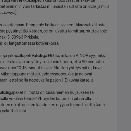
äpi vai verkkokaapelin kautta? Jos lisäät asiakas- tai
etoihin niin voin tarkistaa millaisesta kaistasta on kyse ja millä
2zcbzwya]
roa antamaan. Emme ole koskaan saaneet tilausvahvistusta.
ta pyytänyt jälkikäteen, se on luvattu toimittaa, mutta ei ole
ki 3, 33960 Pirkkala.
ri oli langattomassa kotiverkossa.
pi jalkapallopeli Valioliiga HD:ltä, mikä on AINOA syy, miksi
asin. Koko ajan on yhteys ollut niin huono, että 90 minuutin
kuvaa noin 10-15 minuutin ajan. Muuten yhteys pätkii, kuva
t viikonloppuna mittaillut yhteysnopeuksia ja ne ovat
an, ettei noilla nopeuksilla paljon HD kuvaa katsella.
Valioliigapaketin, mutta on tässä hieman huijauksen tai
asialle voidaan tehdä? Yhteyden kuitenkin pitäisi olla
kahteen eri otteeseen kahden eri myyjän toimesta, että tämä
pakettia tilata.