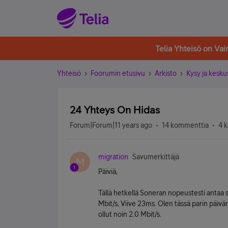
Telia Yhteisö on Va
Yhteisö
Foorumin etusivu
Arkisto
Kysy ja kesku
24 Yhteys On Hidas
Forum|Forum|11 years ago
14 kommenttia
4 k
migration
Savumerkittäjä
M
Päiviä,
Tällä hetkellä Soneran nopeustesti antaa 
Mbit/s, Viive 23ms. Olen tässä parin päivä
ollut noin 2.0 Mbit/s.