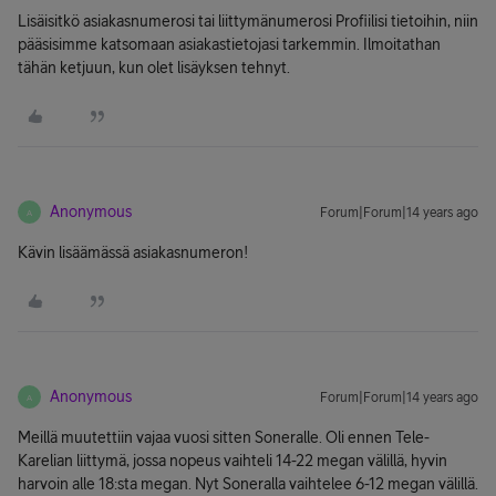
Lisäisitkö asiakasnumerosi tai liittymänumerosi Profiilisi tietoihin, niin
pääsisimme katsomaan asiakastietojasi tarkemmin. Ilmoitathan
tähän ketjuun, kun olet lisäyksen tehnyt.
Anonymous
Forum|Forum|14 years ago
A
Kävin lisäämässä asiakasnumeron!
Anonymous
Forum|Forum|14 years ago
A
Meillä muutettiin vajaa vuosi sitten Soneralle. Oli ennen Tele-
Karelian liittymä, jossa nopeus vaihteli 14-22 megan välillä, hyvin
harvoin alle 18:sta megan. Nyt Soneralla vaihtelee 6-12 megan välillä.