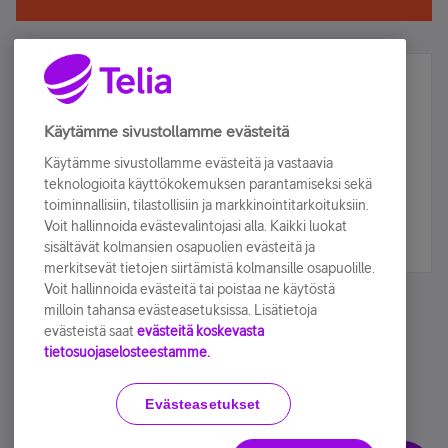
Älä jää paitsi – osallistu ja voita!
Tilaa Telian uutiskirje ja olet mukana arvonnassa.
Käytämme sivustollamme evästeitä
Samalla saat parhaat asiakasedut suoraan
Käytämme sivustollamme evästeitä ja vastaavia
sähköpostiisi.
teknologioita käyttökokemuksen parantamiseksi sekä
toiminnallisiin, tilastollisiin ja markkinointitarkoituksiin.
Voit hallinnoida evästevalintojasi alla. Kaikki luokat
Tilaa nyt
sisältävät kolmansien osapuolien evästeitä ja
merkitsevät tietojen siirtämistä kolmansille osapuolille.
Voit hallinnoida evästeitä tai poistaa ne käytöstä
milloin tahansa evästeasetuksissa. Lisätietoja
evästeistä saat
evästeitä koskevasta
tietosuojaselosteestamme.
Käyttöehdot
Accessibility statement
Evästeasetukset