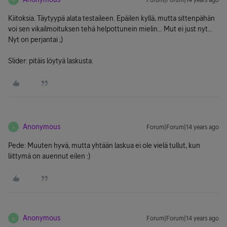
Forum|Forum|14 years ago
Kiitoksia. Täytyypä alata testaileen. Epäilen kyllä, mutta sittenpähän
voi sen vikailmoituksen tehä helpottunein mielin... Mut ei just nyt...
Nyt on perjantai ;)
Slider: pitäis löytyä laskusta.
Anonymous
Forum|Forum|14 years ago
A
Pede: Muuten hyvä, mutta yhtään laskua ei ole vielä tullut, kun
liittymä on auennut eilen :)
Anonymous
Forum|Forum|14 years ago
A