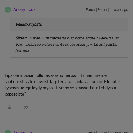
Anonymous
Forum|Forum|14 years ago
A
Veikko kirjoitti:
Slider:
Hiukan kummalliselta nuo nopeusluvut vaikuttavat.
Voin vilkaista kaistan tilanteen jos lisäät ym. tiedot palstan
tietoihin.
Eipä ole missään tullut asiakasnumeroa/liittymänumeroa
sähköpostilla/tekstiviestillä, joten aika hankalaa tuo on. Ellei sitten
kyseisiä tietoja löydy myös liittymän sopimishetkellä tehdyistä
papereista?
Anonymous
A