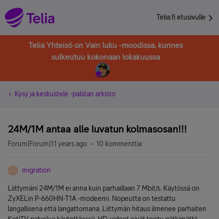
Telia.fi etusivulle
Telia Yhteisö on Vain luku -moodissa, kunnes
sulkeutuu kokonaan lokakuussa
Kysy ja keskustele -palstan arkisto
24M/1M antaa alle luvatun kolmasosan!!!
Forum|Forum|11 years ago
10 kommenttia
migration
M
Liittymäni 24M/1M ei anna kuin parhaillaan 7 Mbit/s. Käytössä on
ZyXELin P-660HN-T1A -modeemi. Nopeutta on testattu
langallisena että langattomana. Liittymän hitaus ilmenee parhaiten