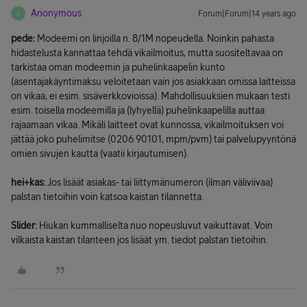
Anonymous
Forum|Forum|14 years ago
A
pede:
Modeemi on linjoilla n. 8/1M nopeudella. Noinkin pahasta
hidastelusta kannattaa tehdä vikailmoitus, mutta suositeltavaa on
tarkistaa oman modeemin ja puhelinkaapelin kunto
(asentajakäyntimaksu veloitetaan vain jos asiakkaan omissa laitteissa
on vikaa, ei esim. sisäverkkovioissa). Mahdollisuuksien mukaan testi
esim. toisella modeemilla ja (lyhyellä) puhelinkaapelilla auttaa
rajaamaan vikaa. Mikäli laitteet ovat kunnossa, vikailmoituksen voi
jättää joko puhelimitse (0206 90101, mpm/pvm) tai palvelupyyntönä
omien sivujen kautta (vaatii kirjautumisen).
hei+kas:
Jos lisäät asiakas- tai liittymänumeron (ilman väliviivaa)
palstan tietoihin voin katsoa kaistan tilannetta.
Slider:
Hiukan kummalliselta nuo nopeusluvut vaikuttavat. Voin
vilkaista kaistan tilanteen jos lisäät ym. tiedot palstan tietoihin.