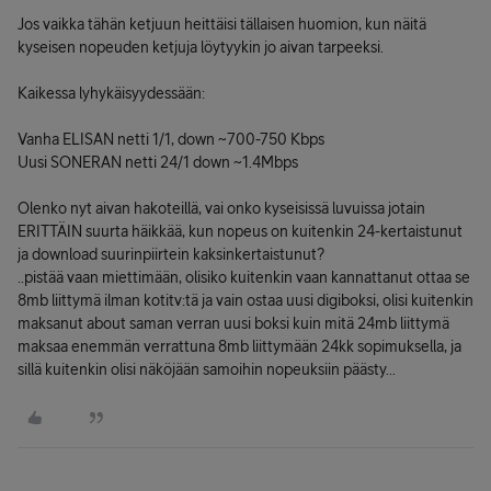
Jos vaikka tähän ketjuun heittäisi tällaisen huomion, kun näitä
kyseisen nopeuden ketjuja löytyykin jo aivan tarpeeksi.
Kaikessa lyhykäisyydessään:
Vanha ELISAN netti 1/1, down ~700-750 Kbps
Uusi SONERAN netti 24/1 down ~1.4Mbps
Olenko nyt aivan hakoteillä, vai onko kyseisissä luvuissa jotain
ERITTÄIN suurta häikkää, kun nopeus on kuitenkin 24-kertaistunut
ja download suurinpiirtein kaksinkertaistunut?
..pistää vaan miettimään, olisiko kuitenkin vaan kannattanut ottaa se
8mb liittymä ilman kotitv:tä ja vain ostaa uusi digiboksi, olisi kuitenkin
maksanut about saman verran uusi boksi kuin mitä 24mb liittymä
maksaa enemmän verrattuna 8mb liittymään 24kk sopimuksella, ja
sillä kuitenkin olisi näköjään samoihin nopeuksiin päästy...