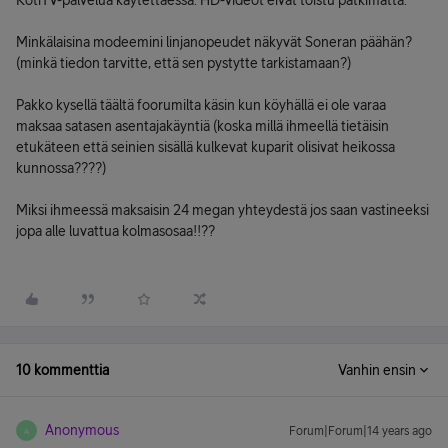
KotiTV-palvelua käytettäessä. HD-videot eivät toistu pätkimättä.
Minkälaisina modeemini linjanopeudet näkyvät Soneran päähän?
(minkä tiedon tarvitte, että sen pystytte tarkistamaan?)
Pakko kysellä täältä foorumilta käsin kun köyhällä ei ole varaa
maksaa satasen asentajakäyntiä (koska millä ihmeellä tietäisin
etukäteen että seinien sisällä kulkevat kuparit olisivat heikossa
kunnossa????)
Miksi ihmeessä maksaisin 24 megan yhteydestä jos saan vastineeksi
jopa alle luvattua kolmasosaa!!??
10 kommenttia
Vanhin ensin
Anonymous
Forum|Forum|14 years ago
A