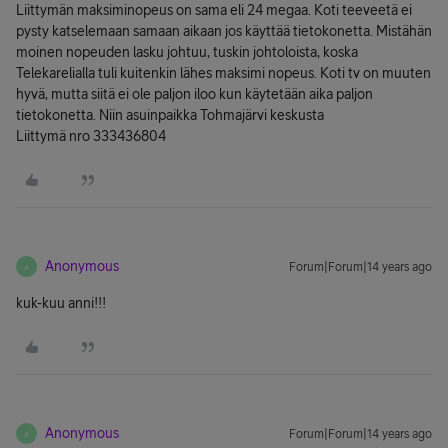
Liittymän maksiminopeus on sama eli 24 megaa. Koti teeveetä ei
pysty katselemaan samaan aikaan jos käyttää tietokonetta. Mistähän
moinen nopeuden lasku johtuu, tuskin johtoloista, koska
Telekarelialla tuli kuitenkin lähes maksimi nopeus. Koti tv on muuten
hyvä, mutta siitä ei ole paljon iloo kun käytetään aika paljon
tietokonetta. Niin asuinpaikka Tohmajärvi keskusta
Liittymä nro 333436804
Anonymous
Forum|Forum|14 years ago
A
kuk-kuu anni!!!
Anonymous
Forum|Forum|14 years ago
A