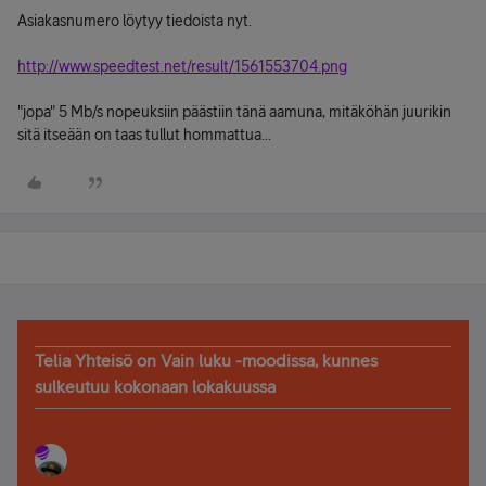
Asiakasnumero löytyy tiedoista nyt.
http://www.speedtest.net/result/1561553704.png
"jopa" 5 Mb/s nopeuksiin päästiin tänä aamuna, mitäköhän juurikin
sitä itseään on taas tullut hommattua...
Telia Yhteisö on Vain luku -moodissa, kunnes
sulkeutuu kokonaan lokakuussa