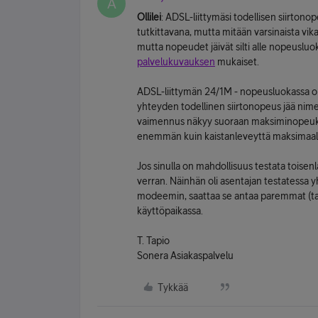
A
Ollilei
: ADSL-liittymäsi todellisen siirtono
tutkittavana, mutta mitään varsinaista vikaa 
mutta nopeudet jäivät silti alle nopeuslu
palvelukuvauksen
mukaiset.
ADSL-liittymän 24/1M - nopeusluokassa 
yhteyden todellinen siirtonopeus jää nime
vaimennus näkyy suoraan maksiminopeuksiss
enemmän kuin kaistanleveyttä maksimaalis
Jos sinulla on mahdollisuus testata toise
verran. Näinhän oli asentajan testatessa yh
modeemin, saattaa se antaa paremmat (ta
käyttöpaikassa.
T. Tapio
Sonera Asiakaspalvelu
Tykkää