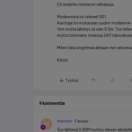
On koitettu monia eri ratkaisuja.
Modeemina on telewel 501.
Asentaja toi mukanaan uuden modeemin tel
16m mutta lähetys oli vain 0.5m. Tuo tele
mutta toimivana. toisessa 24/1 taloudess
Miten tätä ongelmaa aletaan nyt ratkoma
Kiitos!.
Tykkää
9 kommenttia
merinen
Faxaaja
M
Tuo lähtevä 0.85M tuntuu olevan aikalailla 