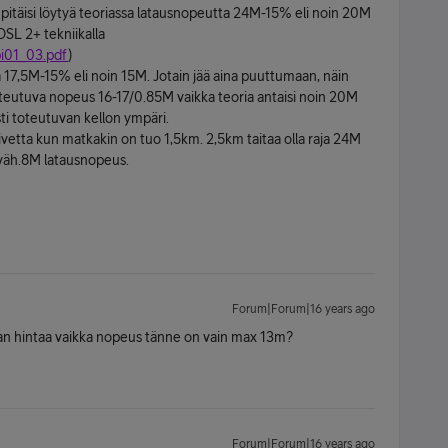
ä pitäisi löytyä teoriassa latausnopeutta 24M-15% eli noin 20M
DSL 2+ tekniikalla
pi01_03.pdf
)
a 17,5M-15% eli noin 15M. Jotain jää aina puuttumaan, näin
oteutuva nopeus 16-17/0.85M vaikka teoria antaisi noin 20M
ti toteutuvan kellon ympäri.
ivetta kun matkakin on tuo 1,5km. 2,5km taitaa olla raja 24M
e väh.8M latausnopeus.
Forum|Forum|16 years ago
stan hintaa vaikka nopeus tänne on vain max 13m?
Forum|Forum|16 years ago