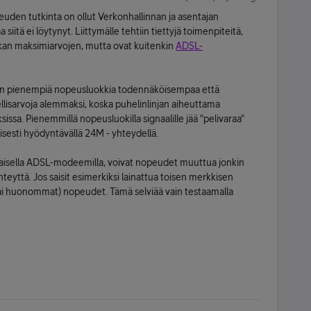
peuden tutkinta on ollut Verkonhallinnan ja asentajan
siitä ei löytynyt. Liittymälle tehtiin tiettyjä toimenpiteitä,
okan maksimiarvojen, mutta ovat kuitenkin
ADSL-
on pienempiä nopeusluokkia todennäköisempaa että
llisarvoja alemmaksi, koska puhelinlinjan aiheuttama
a. Pienemmillä nopeusluokilla signaalille jää "pelivaraa"
esti hyödyntävällä 24M - yhteydellä.
nlaisella ADSL-modeemilla, voivat nopeudet muuttua jonkin
teyttä. Jos saisit esimerkiksi lainattua toisen merkkisen
i huonommat) nopeudet. Tämä selviää vain testaamalla