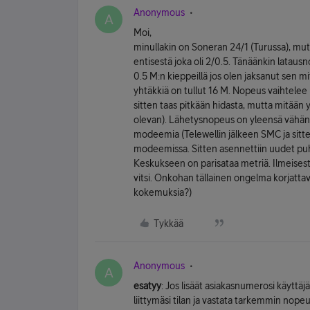
Anonymous
A
Moi,
minullakin on Soneran 24/1 (Turussa), mu
entisestä joka oli 2/0.5. Tänäänkin lataus
0.5 M:n kieppeillä jos olen jaksanut sen mi
yhtäkkiä on tullut 16 M. Nopeus vaihtelee 
sitten taas pitkään hidasta, mutta mitään y
olevan). Lähetysnopeus on yleensä vähän
modeemia (Telewellin jälkeen SMC ja sitte
modeemissa. Sitten asennettiin uudet puhel
Keskukseen on parisataa metriä. Ilmeisest
vitsi. Onkohan tällainen ongelma korjatta
kokemuksia?)
Tykkää
Anonymous
A
esatyy
: Jos lisäät asiakasnumerosi käyttäj
liittymäsi tilan ja vastata tarkemmin nop