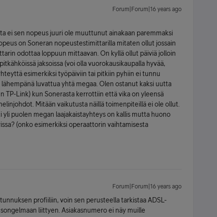
Forum|Forum|16 years ago
tta ei sen nopeus juuri ole muuttunut ainakaan paremmaksi
nopeus on Soneran nopeustestimittarilla mitaten ollut jossain
ttarin odottaa loppuun mittaavan. On kyllä ollut päiviä jolloin
pitkähköissä jaksoissa (voi olla vuorokausikaupalla hyvää,
hteyttä esimerkiksi työpäiviin tai pitkiin pyhiin ei tunnu
 lähempänä luvattua yhtä megaa. Olen ostanut kaksi uutta
n TP-Link) kun Sonerasta kerrottiin että vika on yleensä
injohdot. Mitään vaikutusta näillä toimenpiteillä ei ole ollut.
i yli puolen megan laajakaistayhteys on kallis mutta huono
vissa? (onko esimerkiksi operaattorin vaihtamisesta
Forum|Forum|16 years ago
ätunnuksen profiiliin, voin sen perusteella tarkistaa ADSL-
eusongelmaan liittyen. Asiakasnumero ei näy muille