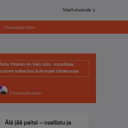
Telia.fi etusivulle
2 kuukautta sitten
Telia Yhteisö on Vain luku -moodissa,
kunnes sulkeutuu kokonaan lokakuussa
2 kuukautta sitten
Älä jää paitsi – osallistu ja