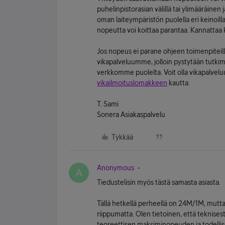
puhelinpistorasian välillä tai ylimääräine
oman laiteympäristön puolella eri keinoill
nopeutta voi koittaa parantaa. Kannattaa 
Jos nopeus ei parane ohjeen toimenpiteillä
vikapalveluumme, jolloin pystytään tutkim
verkkomme puolelta. Voit olla vikapalv
vikailmoituslomakkeen
kautta.
T. Sami
Sonera Asiakaspalvelu
Tykkää
Anonymous
A
Tiedustelisin myös tästä samasta asiasta.
Tällä hetkellä perheellä on 24M/1M, mutta
riippumatta. Olen tietoinen, että teknises
teoreettisen maksiminopeuden ja todellis