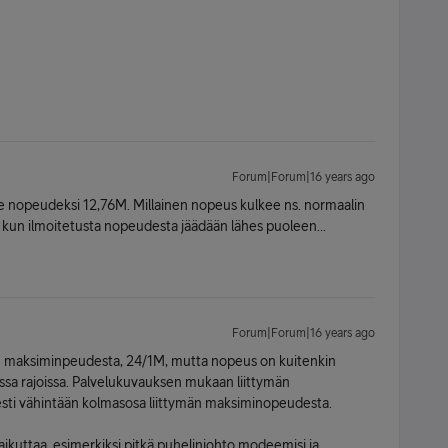
Forum|Forum|16 years ago
le nopeudeksi 12,76M. Millainen nopeus kulkee ns. normaalin
a kun ilmoitetusta nopeudesta jäädään lähes puoleen...
Forum|Forum|16 years ago
 maksiminpeudesta, 24/1M, mutta nopeus on kuitenkin
sa rajoissa. Palvelukuvauksen mukaan liittymän
esti vähintään kolmasosa liittymän maksiminopeudesta.
kuttaa, esimerkiksi pitkä puhelinjohto modeemisi ja