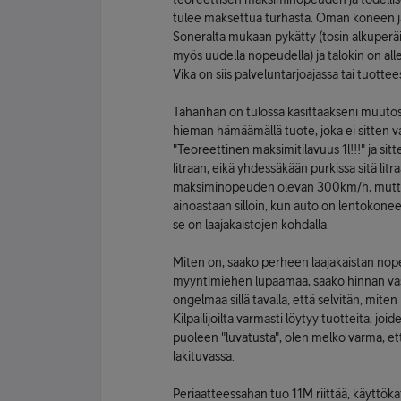
tulee maksettua turhasta. Oman koneen ja
Soneralta mukaan pykätty (tosin alkuperäi
myös uudella nopeudella) ja talokin on alle
Vika on siis palveluntarjoajassa tai tuottee
Tähänhän on tulossa käsittääkseni muutos, 
hieman hämäämällä tuote, joka ei sitten 
"Teoreettinen maksimitilavuus 1l!!!" ja sit
litraan, eikä yhdessäkään purkissa sitä lit
maksiminopeuden olevan 300km/h, mutta j
ainoastaan silloin, kun auto on lentokone
se on laajakaistojen kohdalla.
Miten on, saako perheen laajakaistan nop
myyntimiehen lupaamaa, saako hinnan vas
ongelmaa sillä tavalla, että selvitän, mi
Kilpailijoilta varmasti löytyy tuotteita, jo
puoleen "luvatusta", olen melko varma, 
lakituvassa.
Periaatteessahan tuo 11M riittää, käyttökat