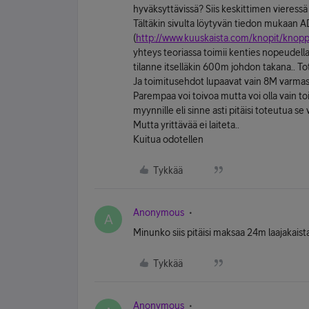
hyväksyttävissä? Siis keskittimen vieress
Tältäkin sivulta löytyvän tiedon mukaan A
(
http://www.kuuskaista.com/knopit/knop
yhteys teoriassa toimii kenties nopeudell
tilanne itselläkin 600m johdon takana.. T
Ja toimitusehdot lupaavat vain 8M varmas
Parempaa voi toivoa mutta voi olla vain to
myynnille eli sinne asti pitäisi toteutua s
Mutta yrittävää ei laiteta..
Kuitua odotellen
Tykkää
Anonymous
A
Minunko siis pitäisi maksaa 24m laajakai
Tykkää
Anonymous