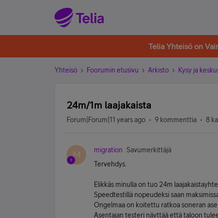
Telia Yhteisö on Va
Yhteisö
Foorumin etusivu
Arkisto
Kysy ja kesku
24m/1m laajakaista
Forum|Forum|11 years ago
9 kommenttia
8 k
migration
Savumerkittäjä
M
Tervehdys.
Elikkäs minulla on tuo 24m laajakaistayhte
Speedtestillä nopeudeksi saan maksimiss
Ongelmaa on koitettu ratkoa soneran asent
Asentajan testeri näyttää että taloon tul