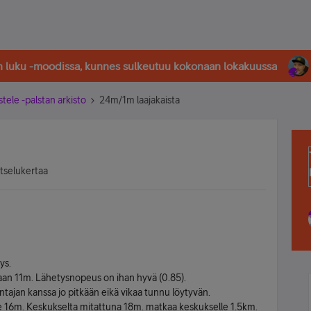
in luku -moodissa, kunnes sulkeutuu kokonaan lokakuussa
stele -palstan arkisto
24m/1m laajakaista
atselukertaa
ys.
aan 11m. Lähetysnopeus on ihan hyvä (0.85).
ajan kanssa jo pitkään eikä vikaa tunnu löytyvän.
ee 16m. Keskukselta mitattuna 18m. matkaa keskukselle 1.5km.