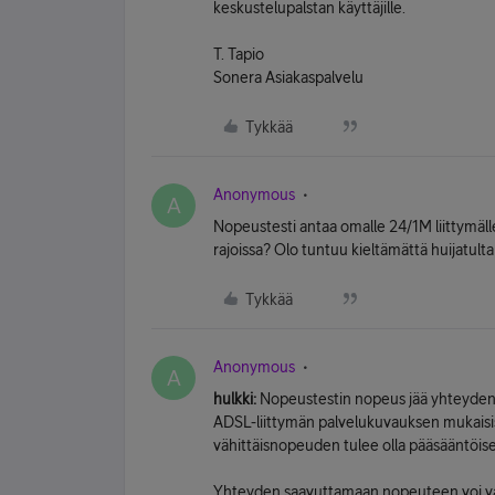
keskustelupalstan käyttäjille.
T. Tapio
Sonera Asiakaspalvelu
Tykkää
Anonymous
A
Nopeustesti antaa omalle 24/1M liittymäl
rajoissa? Olo tuntuu kieltämättä huijatult
Tykkää
Anonymous
A
hulkki:
Nopeustestin nopeus jää yhteyden
ADSL-liittymän palvelukuvauksen mukaisis
vähittäisnopeuden tulee olla pääsääntöis
Yhteyden saavuttamaan nopeuteen voi vai