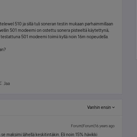
ewel 510 ja sillä tuli soneran testin mukaan parhaimmillaan
wellin 501 modeemi on ostettu sonera pisteeltä käytettynä,
a testattuna 501 modeemi toimii kyllä noin 16m nopeudella.
an?
Jaa
Vanhin ensin
Forum|Forum|16 years ago
se maksimi lähellä keskitintäkin. Eli noin 15% hävikki