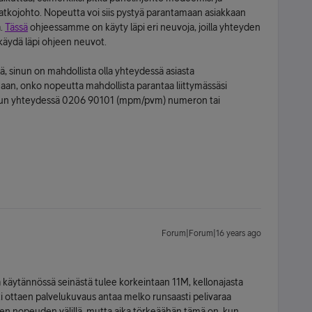
n jatkojohto. Nopeutta voi siis pystyä parantamaan asiakkaan
a.
Tässä
ohjeessamme on käyty läpi eri neuvoja, joilla yhteyden
käydä läpi ohjeen neuvot.
, sinun on mahdollista olla yhteydessä asiasta
aan, onko nopeutta mahdollista parantaa liittymässäsi
eluun yhteydessä 0206 90101 (mpm/pvm) numeron tai
Forum|Forum|16 years ago
 käytännössä seinästä tulee korkeintaan 11M, kellonajasta
ti ottaen palvelukuvaus antaa melko runsaasti pelivaraa
en nopeuden välillä, mutta aika törkeäähän tämä on, kun