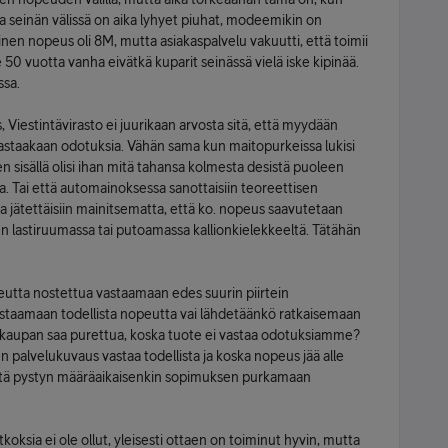
 seinän välissä on aika lyhyet piuhat, modeemikin on
nen nopeus oli 8M, mutta asiakaspalvelu vakuutti, että toimii
 50 vuotta vanha eivätkä kuparit seinässä vielä iske kipinää.
ssa.
Viestintävirasto ei juurikaan arvosta sitä, että myydään
vastaakaan odotuksia. Vähän sama kun maitopurkeissa lukisi
ten sisällä olisi ihan mitä tahansa kolmesta desistä puoleen
raa. Tai että automainoksessa sanottaisiin teoreettisen
ätettäisiin mainitsematta, että ko. nopeus saavutetaan
en lastiruumassa tai putoamassa kallionkielekkeeltä. Tätähän
eutta nostettua vastaamaan edes suurin piirtein
taamaan todellista nopeutta vai lähdetäänkö ratkaisemaan
ten kaupan saa purettua, koska tuote ei vastaa odotuksiamme?
iden palvelukuvaus vastaa todellista ja koska nopeus jää alle
että pystyn määräaikaisenkin sopimuksen purkamaan
koksia ei ole ollut, yleisesti ottaen on toiminut hyvin, mutta