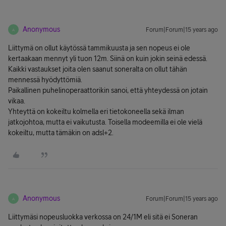
Anonymous
Forum|Forum|15 years ago
A
Liittymä on ollut käytössä tammikuusta ja sen nopeus ei ole
kertaakaan mennyt yli tuon 12m. Siinä on kuin jokin seinä edessä.
Kaikki vastaukset joita olen saanut soneralta on ollut tähän
mennessä hyödyttömiä.
Paikallinen puhelinoperaattorikin sanoi, että yhteydessä on jotain
vikaa.
Yhteyttä on kokeiltu kolmella eri tietokoneella sekä ilman
jatkojohtoa, mutta ei vaikutusta. Toisella modeemilla ei ole vielä
kokeiltu, mutta tämäkin on adsl+2.
Anonymous
Forum|Forum|15 years ago
A
Liittymäsi nopeusluokka verkossa on 24/1M eli sitä ei Soneran