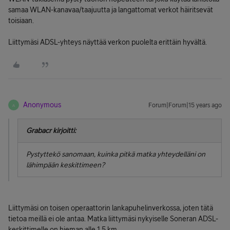
samaa WLAN-kanavaa/taajuutta ja langattomat verkot häiritsevät
toisiaan.
Liittymäsi ADSL-yhteys näyttää verkon puolelta erittäin hyvältä.
Anonymous
Forum|Forum|15 years ago
A
Grabacr kirjoitti:
Pystyttekö sanomaan, kuinka pitkä matka yhteydelläni on
lähimpään keskittimeen?
Liittymäsi on toisen operaattorin lankapuhelinverkossa, joten tätä
tietoa meillä ei ole antaa. Matka liittymäsi nykyiselle Soneran ADSL-
keskittimelle on hieman alle 1,5 km.