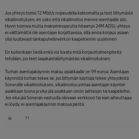
Jos yhteys toimii 12 Mbit/s nopeudella katkomatta ja teet liittymästä
vikailmoituksen, en usko että vikailmoitus menee asentajalle asti.
Hyvin toimiva mutta maksiminopeutta hitaampi 24M ADSL-yhteys
ei välttämättä ole asentajan korjattavissa, sillä ainoa korjaus asiaan
olisi luultavasti lankapuhelinverkon kaapeloinnin uusiminen.
En kuitenkaan tiedä enkä voi luvata mitä korjaustoimenpiteitä
tehdään, jos teet laajakaistaliittymästäsi vikailmoituksen.
Turhan asentajakäynnin maksu asiakkaalle on 99 euroa. Asentajan
käynnistä turhan tekee se, jos liittymän käyttäjä tekee yhteydestä
Soneralle vikailmoituksen, vikailmoitus johtaa asentajan käyntiin
asiakkaan luona ja vika jää asiakkaan omiin laitteisiin tai kaapeleihin.
Jos vika jää Soneran vastuulla olevaan verkkoon tai vian aiheuttajaa
ei löydy, ei asentajakäynnin maksua peritä.