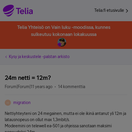
Telia.fi etusivulle
Telia Yhteisö on Vain luku -moodissa, kunnes
sulkeutuu kokonaan lokakuussa
Kysy ja keskustele -palstan arkisto
24m netti = 12m?
Forum|Forum|11 years ago
14 kommenttia
migration
M
Nettiyhteyteni on 24 megainen, mutta ei ole ikinä antanut yli 12m ja
latausnopeus on ollut max 1,3mbit/s.
Modeemini on telewell ea-501 ja ohjeissa sanotaan maksimi