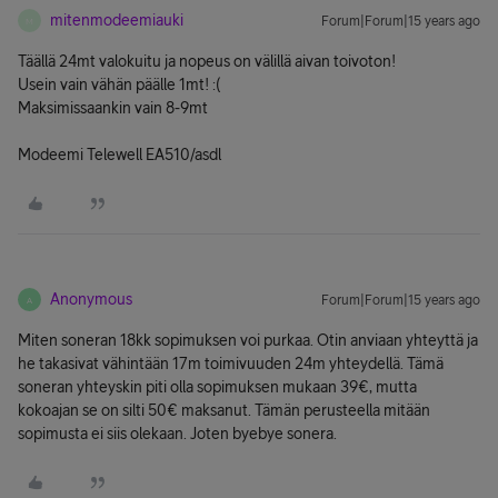
mitenmodeemiauki
Forum|Forum|15 years ago
M
Täällä 24mt valokuitu ja nopeus on välillä aivan toivoton!
Usein vain vähän päälle 1mt! :(
Maksimissaankin vain 8-9mt
Modeemi Telewell EA510/asdl
Anonymous
Forum|Forum|15 years ago
A
Miten soneran 18kk sopimuksen voi purkaa. Otin anviaan yhteyttä ja
he takasivat vähintään 17m toimivuuden 24m yhteydellä. Tämä
soneran yhteyskin piti olla sopimuksen mukaan 39€, mutta
kokoajan se on silti 50€ maksanut. Tämän perusteella mitään
sopimusta ei siis olekaan. Joten byebye sonera.