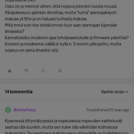
nopeudeksi 24m.
Usko on jo mennyt siihen, että nopeus jotenkin tuosta nousisi.
Vikapalveluun ajattelin ilmoittaa, mutta "turha" asentajakäynti
maksaa yli 80e ja en haluaisi turhasta maksaa.
Mitä minä voin itse tehdä ennen kuin saan asentajan käymään
ilmaiseksi?
Kannattaisiko modeemi ajaa tehdasasetuksille ja firmware päivittää?
Koneen ja modeemin välillä in kyllä n. 5 metrin jatkojohto, mutta
nopeus on sama ilmankin sitä.
14 kommenttia
Vanhin ensin
Anonymous
Forum|Forum|15 years ago
A
Kyseisessä liittymätyypissä ja nopeudessa nopeuden vaihteluväli
saattaa olla suurikin, mutta sen tulee olla vähintään kolmasosa
maksimista. Teoreettinen maksinopeus yhteydelle on todellakin tuo