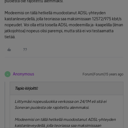
puolesta ole rajoitettu alemmaksi.
Modeemisi on tällä hetkellä muodostanut ADSL-yhteyden
kaistanleveydellä, jolla teoriassa saa maksimissaan 12572/975 kbit/s
nopeudet. Voi olla että toisella ADSL-modeemilla ja -kaapelilla (ilman
jatkojohtoa) nopeus olisi parempi, mutta sitä ei voi testaamatta
tietää.
Anonymous
Forum|Forum|15 years ago
A
Tapio kirjoitti:
Liittymäsi nopeusluokka verkossa on 24/1M eli sitä ei
Soneran puolesta ole rajoitettu alemmaksi.
Modeemisi on tällä hetkellä muodostanut ADSL-yhteyden
kaistanleveydellä, jolla teoriassa saa maksimissaan