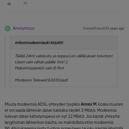
Anonymous
Forum|Forum|15 years ago
A
mitenmodeemiauki kirjoitti:
Täällä 24mt valokuitu ja nopeus on välillä aivan toivoton!
Usein vain vähän päälle 1mt! :(
Maksimissaankin vain 8-9mt
Modeemi Telewell EA510/asdl
Muuta modeemisi ADSL-yhteyden tyypiksi
Annex M
, koska muuten
et voi saada lähtevän datan kaistaksi täydet 2 Mbit/s. Modeemisi
tulevan datan kättelynopeus on nyt 22 Mbit/s. Jos käytät yhteyttä
langttoman lähiverkon kautta, on mahdollista ettei modeemisi
WLAN-tukiasema pysty tuohon nopeuteen tai joku käytää lähistöllä