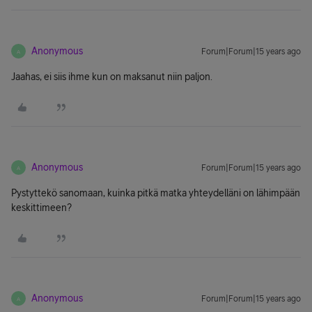
Anonymous
Forum|Forum|15 years ago
A
Jaahas, ei siis ihme kun on maksanut niin paljon.
Anonymous
Forum|Forum|15 years ago
A
Pystyttekö sanomaan, kuinka pitkä matka yhteydelläni on lähimpään
keskittimeen?
Anonymous
Forum|Forum|15 years ago
A