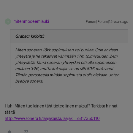
mitenmodeemiauki
Forum|Forum|15 years ago
M
Grabacr kirjoitti:
Miten soneran 18kk sopimuksen voi purkaa. Otin anviaan
yhteyttä ja he takasivat vähintään 17m toimivuuden 24m
yhteydellä. Tämä soneran yhteyskin piti olla sopimuksen
mukaan 39€, mutta kokoajan se on silti 50€ maksanut.
Tämän perusteella mitään sopimusta ei siis olekaan. Joten
byebye sonera.
Huh! Miten tuollainen tähtitieteellinen maksu!? Tarkista hinnat
täältä
http://www.sonera.fi/laajakaista/laajak ... 6317350110