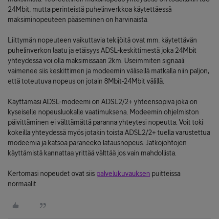
24Mbit, mutta perinteistä puhelinverkkoa käytettäessä
maksiminopeuteen pääseminen on harvinaista.
Liittymän nopeuteen vaikuttavia tekijöitä ovat mm. käytettävän
puhelinverkon laatu ja etäisyys ADSL-keskittimestä joka 24Mbit
yhteydessä voi olla maksimissaan 2km. Useimmiten signaali
vaimenee siis keskittimen ja modeemin välisellä matkalla niin paljon,
että toteutuva nopeus on jotain 8Mbit-24Mbit välillä.
Käyttämäsi ADSL-modeemi on ADSL2/2+ yhteensopiva joka on
kyseiselle nopeusluokalle vaatimuksena. Modeemin ohjelmiston
päivittäminen ei välttämättä paranna yhteytesi nopeutta. Voit toki
kokeilla yhteydessä myös jotakin toista ADSL2/2+ tuella varustettua
modeemia ja katsoa paraneeko latausnopeus. Jatkojohtojen
käyttämistä kannattaa yrittää välttää jos vain mahdollista.
Kertomasi nopeudet ovat siis
palvelukuvauksen
puitteissa
normaalit.