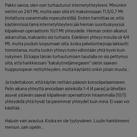
Pakko sanoa, olen osin turhautunut internetyhteyteeni. Minunkin
nettini on 24/1 Mt, mutta saan siitä irti maksimissaan 11,5/0,7 Mt
(mitattuna useammalla nopeustestillä). Eniten harmittaa se, että
käytännössä tämä internetyhteyteni jää hieman suorituskyvyssä
kilpailevan operaattorin 10/1 Mt yhteydelle. Hieman onkin alkanut
askarruttaa, maksanko siis turhasta. Edellinen yhteys minulla oli 4/4
Mt, mutta jouduin luopumaan siitä, koska palveluntarjoaja lakkautti
toimintansa, mutta tuokin yhteys toimi vähintään yhtä hyvin kuin
nykyinen. Eli kaipa tämän turhautumisen taustalla on siis pettymys
siitä, että hankkiessani "kakskytneljämegasen" oletin saavani
huippunopean nettiyhteyden, mutta käytäntö onkin jotain muuta...
Ja todettakoon, että käytän nettiäni pääosin konsolipelaamiseen.
Pelin aikana yhteyttä arvioidaan asteikolla 1-4 (4 paras) ja lähelläni
asuvat ystäväni saavat kilpailevan operaattorin hitaammalla (10/1)
yhteydellä yhtä hyvät tai paremmat yhteydet kuin minä. Ei vaan voi
käsittää...
Halusin vain avautua. Koska en ole tyytyväinen. Luulin hankkineeni
mersun, sain opelin...