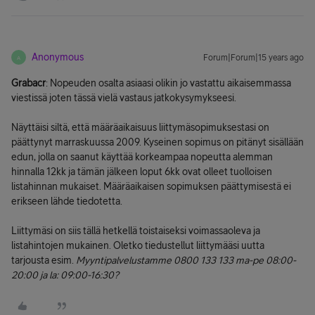
Anonymous
Forum|Forum|15 years ago
A
Grabacr
: Nopeuden osalta asiaasi olikin jo vastattu aikaisemmassa
viestissä joten tässä vielä vastaus jatkokysymykseesi.
Näyttäisi siltä, että määräaikaisuus liittymäsopimuksestasi on
päättynyt marraskuussa 2009. Kyseinen sopimus on pitänyt sisällään
edun, jolla on saanut käyttää korkeampaa nopeutta alemman
hinnalla 12kk ja tämän jälkeen loput 6kk ovat olleet tuolloisen
listahinnan mukaiset. Määräaikaisen sopimuksen päättymisestä ei
erikseen lähde tiedotetta.
Liittymäsi on siis tällä hetkellä toistaiseksi voimassaoleva ja
listahintojen mukainen. Oletko tiedustellut liittymääsi uutta
tarjousta esim.
Myyntipalvelustamme 0800 133 133 ma-pe 08:00-
20:00 ja la: 09:00-16:30?