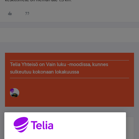
Telia Yhteisö on Vain luku -moodissa, kunnes
sulkeutuu kokonaan lokakuussa
Älä jää paitsi – osallistu ja voita!