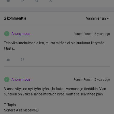
2 kommenttia
Vanhin ensin
Anonymous
Forum|Forum|15 years ago
A
Tein vikailmoituksen eilen, mutta mitään ei ole kuulunut liittymän
tilasta...
Anonymous
Forum|Forum|15 years ago
A
Vianselvitys on nyt työn työn alla, kuten varmaan jo tiedätkin. Vian
suhteen on vaikea sanoa mistä on kyse, mutta se selvinnee pian.
T. Tapio
Sonera Asiakaspalvelu