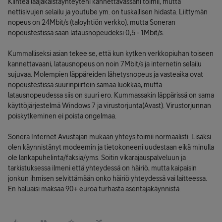
Kiinteä laajakaistayhteyteni kannettavassani toimii, mutta
nettisivujen selailu ja youtube ym. on tuskallisen hidasta. Liittymän
nopeus on 24Mbit/s (taloyhtiön verkko), mutta Soneran
nopeustestissä saan latausnopeudeksi 0,5 - 1Mbit/s.
Kummalliseksi asian tekee se, että kun kytken verkkopiuhan toiseen
kannettavaani, latausnopeus on noin 7Mbit/s ja internetin selailu
sujuvaa. Molempien läppäreiden lähetysnopeus ja vasteaika ovat
nopeustestissä suurinpiirtein samaa luokkaa, mutta
latausnopeudessa siis on suuri ero. Kummassakin läppärissä on sama
käyttöjärjestelmä Windows 7 ja virustorjunta(Avast). Virustorjunnan
poiskytkeminen ei poista ongelmaa.
Sonera Internet Avustajan mukaan yhteys toimii normaalisti. Lisäksi
olen käynnistänyt modeemin ja tietokoneeni uudestaan eikä minulla
ole lankapuhelinta/faksia/yms. Soitin vikarajauspalveluun ja
tarkistuksessa ilmeni että yhteydessä on häiriö, mutta kaipaisin
jonkun ihmisen selvittämään onko häiriö yhteydessä vai laitteessa.
En haluaisi maksaa 90+ euroa turhasta asentajakäynnistä.