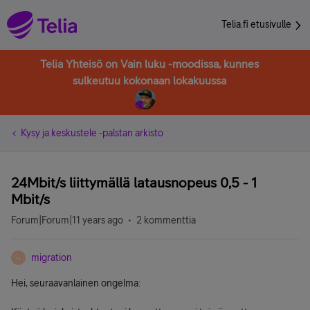
Telia.fi etusivulle
Telia Yhteisö on Vain luku -moodissa, kunnes
sulkeutuu kokonaan lokakuussa
Kysy ja keskustele -palstan arkisto
24Mbit/s liittymällä latausnopeus 0,5 - 1
Mbit/s
Forum|Forum|11 years ago
2 kommenttia
migration
M
Hei, seuraavanlainen ongelma: