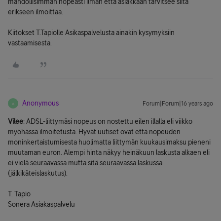
mahdollisimman nopeasti ilman että asiakkaan tarvitsee siitä
erikseen ilmoittaa.
Kiitokset T.Tapiolle Asikaspalvelusta ainakin kysymyksiin
vastaamisesta.
Anonymous
Forum|Forum|16 years ago
A
Vilee
: ADSL-liittymäsi nopeus on nostettu eilen illalla eli viikko
myöhässä ilmoitetusta. Hyvät uutiset ovat että nopeuden
moninkertaistumisesta huolimatta liittymän kuukausimaksu pieneni
muutaman euron. Alempi hinta näkyy heinäkuun laskusta alkaen eli
ei vielä seuraavassa mutta sitä seuraavassa laskussa
(jälkikäteislaskutus).
T. Tapio
Sonera Asiakaspalvelu