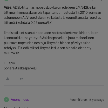
Vilee
: ADSL-liittymäsi nopeusluokka on edelleen 2M/512k eikä
liittymän hinnassakaan ole tapahtunut muutosta 1.7.2010 voimaan
astununeen ALV-korotuksen vaikutusta lukuunottamatta (korotus
liittymäsi kohdalla 0,28 euroa/kk).
Ilmeisesti olet saanut nopeuden nostosta kertovan kirjeen, joten
kannattaisi ottaa yhteyttä Asiakaspalveluun jotta mahdollinen
puuttuva nopeuden nosto ja liittymän hinnan päivitys tulee
tehdyksi. Ei tiedä miksei liittymällesi ja sen hinnalle ole tehty
muutoksia.
T. Tapio
Sonera Asiakaspalvelu
Anonymous
Forum|Forum|16 years ago
A