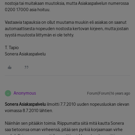
nostoja tai muitakaan muutoksia, mutta Asiakaspalvelun numerossa
0200 17000 asia hoituu.
Vastaavia tapauksia on ollut muutama muukin eli asiakas on saanut
automaattisesta nopeuden nostosta kertovan kirjeen, mutta jostain
syystä muutosta liittymän ei ole tehty.
T. Tapio
Sonera Asiakaspalvelu
Anonymous
Forum|Forum|16 years ago
A
Sonera Asiakaspalvelu
ilmoitti 7.7.2010 uuden nopeusluokan olevan
voimassa 8.7.2010 lähtien.
Näinhän sen pitääkin toimia. Riippumatta siitä mitä kautta Sonera
saa tietoonsa oman virheensä, pitää sen pyrkiä korjaamaan virhe