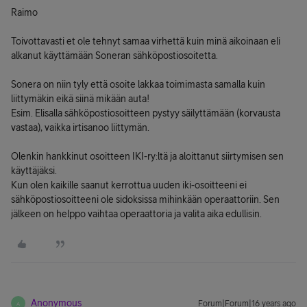
Raimo
Toivottavasti et ole tehnyt samaa virhettä kuin minä aikoinaan eli
alkanut käyttämään Soneran sähköpostiosoitetta.
Sonera on niin tyly että osoite lakkaa toimimasta samalla kuin
liittymäkin eikä siinä mikään auta!
Esim. Elisalla sähköpostiosoitteen pystyy säilyttämään (korvausta
vastaa), vaikka irtisanoo liittymän.
Olenkin hankkinut osoitteen IKI-ry:ltä ja aloittanut siirtymisen sen
käyttäjäksi.
Kun olen kaikille saanut kerrottua uuden iki-osoitteeni ei
sähköpostiosoitteeni ole sidoksissa mihinkään operaattoriin. Sen
jälkeen on helppo vaihtaa operaattoria ja valita aika edullisin.
Anonymous
Forum|Forum|16 years ago
A