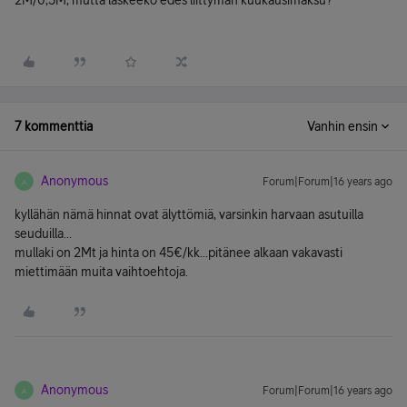
2M/0,5M, mutta laskeeko edes liittymän kuukausimaksu?
7 kommenttia
Vanhin ensin
Anonymous
Forum|Forum|16 years ago
A
kyllähän nämä hinnat ovat älyttömiä, varsinkin harvaan asutuilla
seuduilla...
mullaki on 2Mt ja hinta on 45€/kk...pitänee alkaan vakavasti
miettimään muita vaihtoehtoja.
Anonymous
Forum|Forum|16 years ago
A