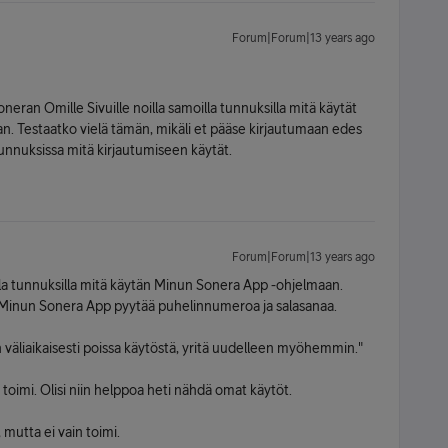
Forum|Forum|13 years ago
neran Omille Sivuille noilla samoilla tunnuksilla mitä käytät
n. Testaatko vielä tämän, mikäli et pääse kirjautumaan edes
n tunnuksissa mitä kirjautumiseen käytät.
Forum|Forum|13 years ago
illa tunnuksilla mitä käytän Minun Sonera App -ohjelmaan.
. Minun Sonera App pyytää puhelinnumeroa ja salasanaa.
 väliaikaisesti poissa käytöstä, yritä uudelleen myöhemmin."
 toimi. Olisi niin helppoa heti nähdä omat käytöt.
 mutta ei vain toimi.