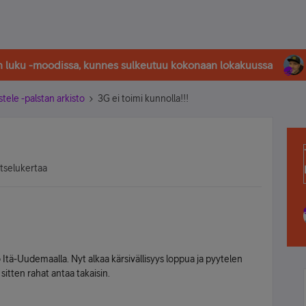
in luku -moodissa, kunnes sulkeutuu kokonaan lokakuussa
stele -palstan arkisto
3G ei toimi kunnolla!!!
atselukertaa
Itä-Uudemaalla. Nyt alkaa kärsivällisyys loppua ja pyytelen
 sitten rahat antaa takaisin.