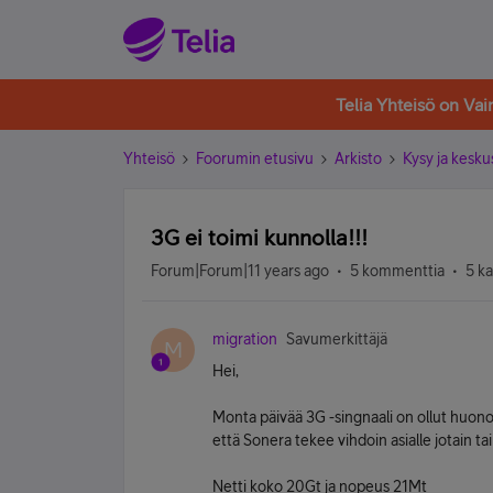
Telia Yhteisö on Va
Yhteisö
Foorumin etusivu
Arkisto
Kysy ja kesku
3G ei toimi kunnolla!!!
Forum|Forum|11 years ago
5 kommenttia
5 k
migration
Savumerkittäjä
M
Hei,
Monta päivää 3G -singnaali on ollut huono 
että Sonera tekee vihdoin asialle jotain tai
Netti koko 20Gt ja nopeus 21Mt