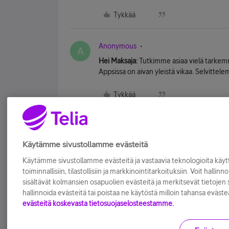
Tykkää
Anonymous
A
Hei Maksaja:
Tutkimme asiaa vielä tarkemmi
Appsissa on aivan yleistä vikaa. Selvittele
Tykkää
Käytämme sivustollamme evästeitä
Käytämme sivustollamme evästeitä ja vastaavia teknologioita kä
toiminnallisiin, tilastollisiin ja markkinointitarkoituksiin. Voit hallinn
sisältävät kolmansien osapuolien evästeitä ja merkitsevät tietojen si
hallinnoida evästeitä tai poistaa ne käytöstä milloin tahansa eväste
evästeitä koskevasta tietosuojaselosteestamme.