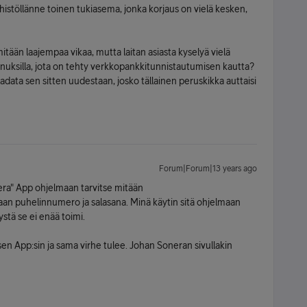
histöllänne toinen tukiasema, jonka korjaus on vielä kesken,
itään laajempaa vikaa, mutta laitan asiasta kyselyä vielä
nuksilla, jota on tehty verkkopankkitunnistautumisen kautta?
ladata sen sitten uudestaan, josko tällainen peruskikka auttaisi
Forum|Forum|13 years ago
era" App ohjelmaan tarvitse mitään
an puhelinnumero ja salasana. Minä käytin sitä ohjelmaan
yystä se ei enää toimi.
n App:sin ja sama virhe tulee. Johan Soneran sivullakin