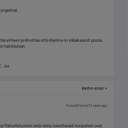
ne ongelmat.
ä virheen ja ilmoittaa että ohjelma on väliaikaisesti poissa.
ti häiriölistaan.
Jaa
Vanhin ensin
Forum|Forum|13 years ago
ta! Pahoittelumme vielä niistä, toivottavasti korjaukset ovat