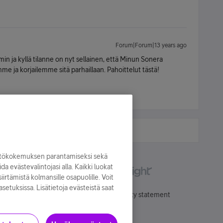
Forum|Forum|13 years ago
n ja kyllä tilanne on nyt sellainen, että Minun Sonera
mme ja korjailemme sitä parhaillaan. Pahoittelut tästä!
yttökokemuksen parantamiseksi sekä
oida evästevalintojasi alla. Kaikki luokat
irtämistä kolmansille osapuolille. Voit
asetuksissa. Lisätietoja evästeistä saat
Käyttöehdot
Accessibility statement