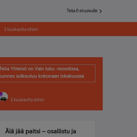
Telia.fi etusivulle
2 kuukautta sitten
Telia Yhteisö on Vain luku -moodissa,
kunnes sulkeutuu kokonaan lokakuussa
2 kuukautta sitten
Älä jää paitsi – osallistu ja