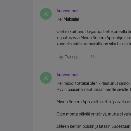
Anonymous
A
Hei
Maksaja
!
Oletko koittanut kirjautua tietokoneella So
kirjautusessa Minun Sonera App. ohjelmaa
koneella näillä tunnuksilla, on vika tällöi
Tykkää
Anonymous
A
Hei haloo, tottakai olen kirjautunut samo
Hyvin pääsen kirjautumaan omille sivulle
Minun Sonera App väittää että "palvelu on
Olen monta päivää yrittänyt, mutta ei vain
Jälleen kerran poistin ja latasin uudestaan,