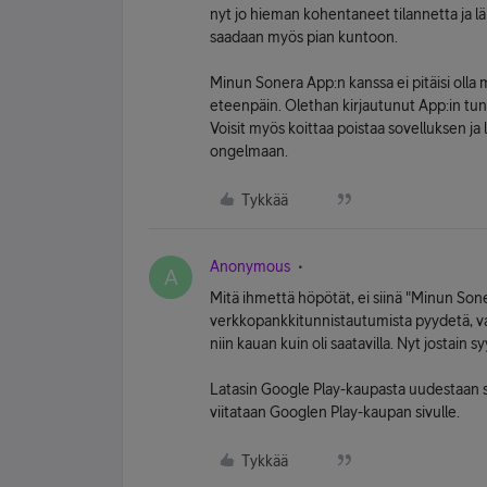
nyt jo hieman kohentaneet tilannetta ja lä
saadaan myös pian kuntoon.
Minun Sonera App:n kanssa ei pitäisi olla m
eteenpäin. Olethan kirjautunut App:in tun
Voisit myös koittaa poistaa sovelluksen ja 
ongelmaan.
Tykkää
Anonymous
A
Mitä ihmettä höpötät, ei siinä "Minun Son
verkkopankkitunnistautumista pyydetä, va
niin kauan kuin oli saatavilla. Nyt jostain s
Latasin Google Play-kaupasta uudestaan se
viitataan Googlen Play-kaupan sivulle.
Tykkää