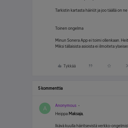
Tarkistin kartasta häiriöt ja joo täällä on 
Toinen ongelma
Minun Sonera App ei toimi ollenkaan. Heittä
Miksi tällaisista asioista ei ilmoiteta ylseises
Tykkää
5 kommenttia
Anonymous
A
Heippa
Maksaja
,
Ikävä kuulla häiritsevistä verkko-ongelmis