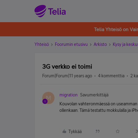
Telia Yhteisö on Va
Yhteisö
Foorumin etusivu
Arkisto
Kysy ja kesku
3G verkko ei toimi
Forum|Forum|11 years ago
4 kommenttia
2 k
migration
Savumerkittäjä
M
Kouvolan vahteronmäessä on useamman päi
ollenkaan. Tämä testattu mokkulalla ja iPh
Tykkää