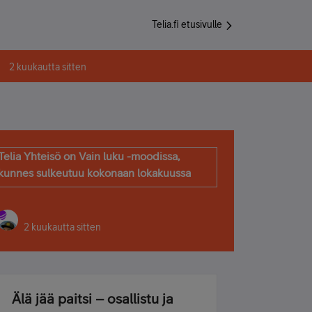
Telia.fi etusivulle
2 kuukautta sitten
Telia Yhteisö on Vain luku -moodissa,
kunnes sulkeutuu kokonaan lokakuussa
2 kuukautta sitten
Älä jää paitsi – osallistu ja