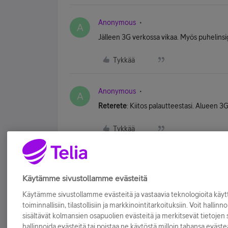
Anonymous
A
Jälleen 3G verkossa vikaa. Myös puhelinsi
Tykkää
Anonymous
A
Reterete
: Kiitos palautteestasi. Alueen 3G
Tykkää
Käytämme sivustollamme evästeitä
Käytämme sivustollamme evästeitä ja vastaavia teknologioita kä
toiminnallisiin, tilastollisiin ja markkinointitarkoituksiin. Voit hallinn
sisältävät kolmansien osapuolien evästeitä ja merkitsevät tietojen si
hallinnoida evästeitä tai poistaa ne käytöstä milloin tahansa eväste