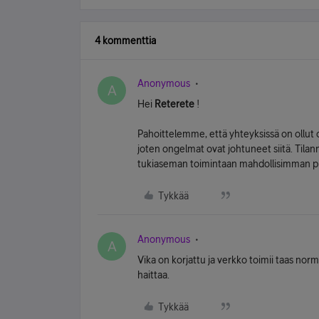
4 kommenttia
Anonymous
A
Hei
Reterete
!
Pahoittelemme, että yhteyksissä on ollut o
joten ongelmat ovat johtuneet siitä. Tila
tukiaseman toimintaan mahdollisimman p
Tykkää
Anonymous
A
Vika on korjattu ja verkko toimii taas nor
haittaa.
Tykkää