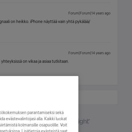
Forum|Forum|14 years ago
gnaali on heikko. iPhone näyttää vain yhtä pykälää/
Forum|Forum|14 years ago
 yhteyksissä on vikaa ja asiaa tutkitaan.
yttökokemuksen parantamiseksi sekä
oida evästevalintojasi alla. Kaikki luokat
irtämistä kolmansille osapuolille. Voit
asetuksissa. Lisätietoja evästeistä saat