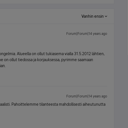
Vanhin ensin
Forum|Forum|14 years ago
ngelmia. Alueella on ollut tukiasema vialla 31.5.2012 lähtien,
nne on ollut tiedossa ja korjauksessa, pyrimme saamaan
ian.
Forum|Forum|14 years ago
maalisti. Pahoittelemme tilanteesta mahdollisesti aiheutunutta