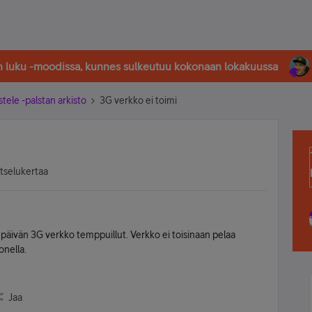
in luku -moodissa, kunnes sulkeutuu kokonaan lokakuussa
stele -palstan arkisto
3G verkko ei toimi
atselukertaa
vän 3G verkko temppuillut. Verkko ei toisinaan pelaa
onella.
Jaa