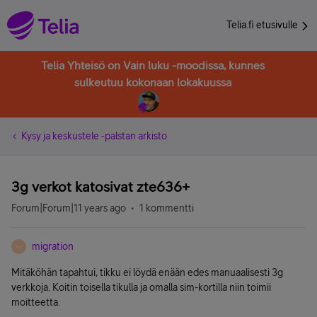
Telia.fi etusivulle
Telia Yhteisö on Vain luku -moodissa, kunnes
sulkeutuu kokonaan lokakuussa
Kysy ja keskustele -palstan arkisto
3g verkot katosivat zte636+
Forum|Forum|11 years ago
1 kommentti
migration
M
Mitäköhän tapahtui, tikku ei löydä enään edes manuaalisesti 3g
verkkoja. Koitin toisella tikulla ja omalla sim-kortilla niin toimii
moitteetta.