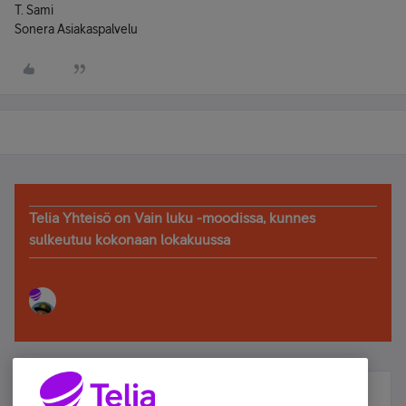
T. Sami
Sonera Asiakaspalvelu
Telia Yhteisö on Vain luku -moodissa, kunnes
sulkeutuu kokonaan lokakuussa
Älä jää paitsi – osallistu ja voita!