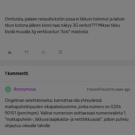
Omituista, palasin reissulta kotiin jossa ei tikkuni toiminut ja laitoin
tikun kotona jälleen kiinni taas näkyy 3G verkot??? Miksei tikku
löydä muualla 3g verkkoa kun "koti" mastosta.
1 kommentti
Anonymous
Forum|Forum|16 years ago
A
Ongelman selvittämiseksi, kannattaa olla yhteydessä
matkapuhelinpuolen vikapalveluumme, jonka numero on 0206
90101 (pvm/mpm). Valitse numeroon soittaessasi numerovalinta 1:
"matkapuhelin-, liikkuva laajakaista- ja nettitikkuasiat", jolloin puhelu
ohjautuu oikealle taholle.