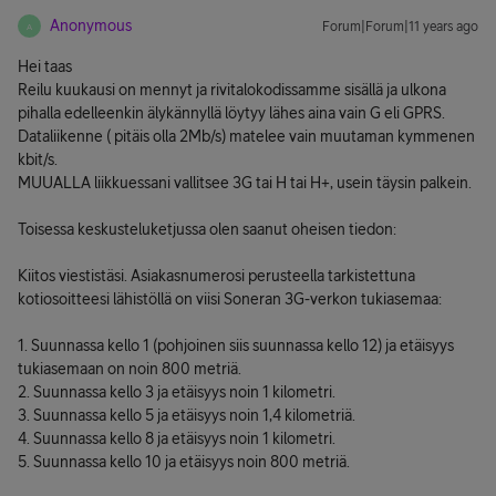
Anonymous
Forum|Forum|11 years ago
A
Hei taas
Reilu kuukausi on mennyt ja rivitalokodissamme sisällä ja ulkona
pihalla edelleenkin älykännyllä löytyy lähes aina vain G eli GPRS.
Dataliikenne ( pitäis olla 2Mb/s) matelee vain muutaman kymmenen
kbit/s.
MUUALLA liikkuessani vallitsee 3G tai H tai H+, usein täysin palkein.
Toisessa keskusteluketjussa olen saanut oheisen tiedon:
Kiitos viestistäsi. Asiakasnumerosi perusteella tarkistettuna
kotiosoitteesi lähistöllä on viisi Soneran 3G-verkon tukiasemaa:
1. Suunnassa kello 1 (pohjoinen siis suunnassa kello 12) ja etäisyys
tukiasemaan on noin 800 metriä.
2. Suunnassa kello 3 ja etäisyys noin 1 kilometri.
3. Suunnassa kello 5 ja etäisyys noin 1,4 kilometriä.
4. Suunnassa kello 8 ja etäisyys noin 1 kilometri.
5. Suunnassa kello 10 ja etäisyys noin 800 metriä.