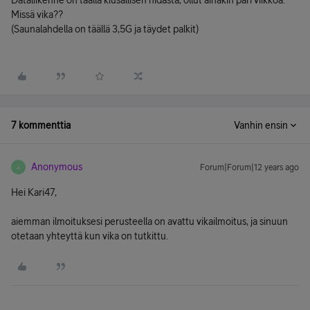
Dataliikenne on täällä kiusallisen hidasta, ollut ainakin pari viikkoa.
Missä vika??
(Saunalahdella on täällä 3,5G ja täydet palkit)
7 kommenttia
Vanhin ensin
Anonymous
Forum|Forum|12 years ago
A
Hei Kari47,
aiemman ilmoituksesi perusteella on avattu vikailmoitus, ja sinuun
otetaan yhteyttä kun vika on tutkittu.