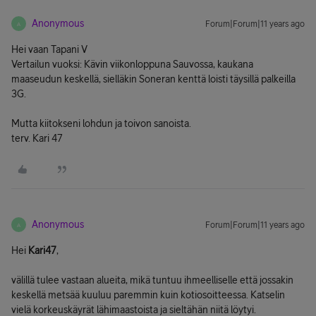
Anonymous
Forum|Forum|11 years ago
A
Hei vaan Tapani V
Vertailun vuoksi: Kävin viikonloppuna Sauvossa, kaukana
maaseudun keskellä, sielläkin Soneran kenttä loisti täysillä palkeilla
3G.
Mutta kiitokseni lohdun ja toivon sanoista.
terv. Kari 47
Anonymous
Forum|Forum|11 years ago
A
Hei
Kari47
,
välillä tulee vastaan alueita, mikä tuntuu ihmeelliselle että jossakin
keskellä metsää kuuluu paremmin kuin kotiosoitteessa. Katselin
vielä korkeuskäyrät lähimaastoista ja sieltähän niitä löytyi.