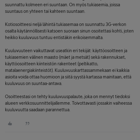
suunnattu kolmeen eri suuntaan. On myös tukiasemia, joissa
suuntaus on yhteen tai kahteen suuntaan.
Kotiosoitteesi neljä lähintä tukiasemaa on suunnattu 3G-verkon
osalta käytännöllisesti katsoen suoraan sinun osoitettasi kohti, joten
heikko kuuluvuus tuntuu entistäkin erikoisemmalta.
Kuuluvuuteen vaikuttavat useatkin eri tekijät: käyttöosoitteen ja
tukiasemien välinen maasto (mäet ja metsät) sekä rakennukset,
käyttöosoitteen kiinteistön rakenteet (peltikatto,
matalaenergiakiinteistöt). Kuuluvuuskarttassammekaan ei kaikkia
asioita voida ottaa huomioon ja siitä syystä kartassa mainitaan, että
kuuluvuus on suuntaa-antava.
Osoitteestasi on tehty kuuluvuuspalaute, joka on mennyt tiedoksi
alueen verkkosuunnittelijallemme. Toivottavasti jossakin vaiheessa
kuuluvuutta saadaan parannettua.