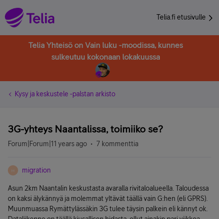
Telia.fi etusivulle
Telia Yhteisö on Vain luku -moodissa, kunnes
sulkeutuu kokonaan lokakuussa
Kysy ja keskustele -palstan arkisto
3G-yhteys Naantalissa, toimiiko se?
Forum|Forum|11 years ago
7 kommenttia
migration
M
Asun 2km Naantalin keskustasta avaralla rivitaloalueella. Taloudessa
on kaksi älykännyä ja molemmat yltävät täällä vain G:hen (eli GPRS).
Muunmuassa Rymättylässäkin 3G tulee täysin palkein eli kännyt ok.