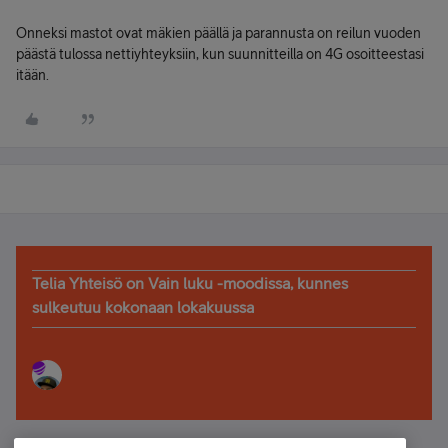
Onneksi mastot ovat mäkien päällä ja parannusta on reilun vuoden
päästä tulossa nettiyhteyksiin, kun suunnitteilla on 4G osoitteestasi
itään.
Telia Yhteisö on Vain luku -moodissa, kunnes
sulkeutuu kokonaan lokakuussa