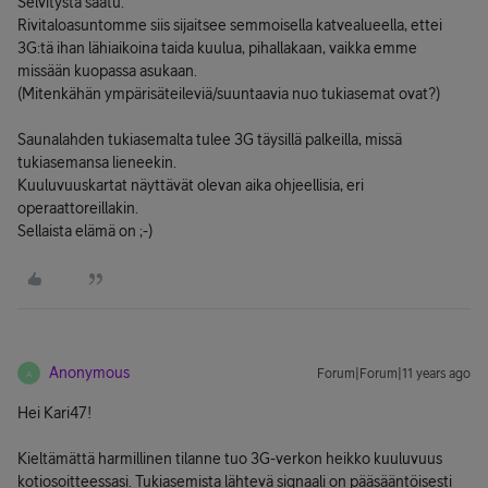
Selvitystä saatu.
Rivitaloasuntomme siis sijaitsee semmoisella katvealueella, ettei
3G:tä ihan lähiaikoina taida kuulua, pihallakaan, vaikka emme
missään kuopassa asukaan.
(Mitenkähän ympärisäteileviä/suuntaavia nuo tukiasemat ovat?)
Saunalahden tukiasemalta tulee 3G täysillä palkeilla, missä
tukiasemansa lieneekin.
Kuuluvuuskartat näyttävät olevan aika ohjeellisia, eri
operaattoreillakin.
Sellaista elämä on ;-)
Anonymous
Forum|Forum|11 years ago
A
Hei Kari47!
Kieltämättä harmillinen tilanne tuo 3G-verkon heikko kuuluvuus
kotiosoitteessasi. Tukiasemista lähtevä signaali on pääsääntöisesti