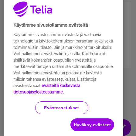
Älä jää paitsi – osallistu ja voita!
Tilaa Telian uutiskirje ja olet mukana arvonnassa.
Käytämme sivustollamme evästeitä
Samalla saat parhaat asiakasedut suoraan
Käytämme sivustollamme evästeitä ja vastaavia
sähköpostiisi.
teknologioita käyttökokemuksen parantamiseksi sekä
toiminnallisiin, tilastollisiin ja markkinointitarkoituksiin.
Voit hallinnoida evästevalintojasi alla. Kaikki luokat
Tilaa nyt
sisältävät kolmansien osapuolien evästeitä ja
merkitsevät tietojen siirtämistä kolmansille osapuolille.
Voit hallinnoida evästeitä tai poistaa ne käytöstä
milloin tahansa evästeasetuksissa. Lisätietoja
evästeistä saat
evästeitä koskevasta
tietosuojaselosteestamme.
Käyttöehdot
Accessibility statement
Evästeasetukset
Hyväksy evästeet
Evästeasetukset