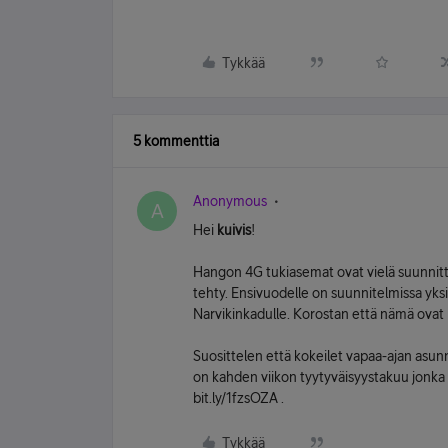
Tykkää
5 kommenttia
Anonymous
A
Hei
kuivis
!
Hangon 4G tukiasemat ovat vielä suunnittel
tehty. Ensivuodelle on suunnitelmissa yksi
Narvikinkadulle. Korostan että nämä ovat k
Suosittelen että kokeilet vapaa-ajan asunn
on kahden viikon tyytyväisyystakuu jonka ai
bit.ly/1fzsOZA .
Tykkää