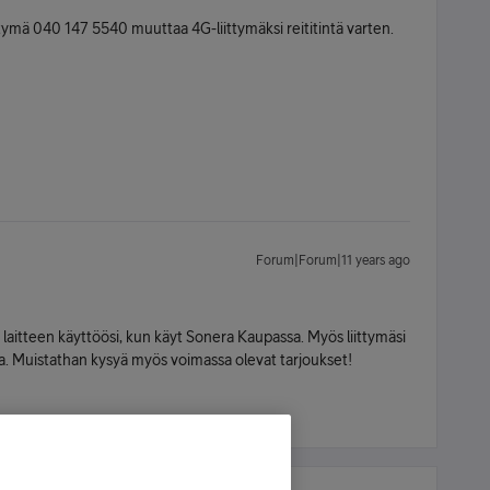
ttymä 040 147 5540 muuttaa 4G-liittymäksi reititintä varten.
Forum|Forum|11 years ago
a laitteen käyttöösi, kun käyt Sonera Kaupassa. Myös liittymäsi
a. Muistathan kysyä myös voimassa olevat tarjoukset!