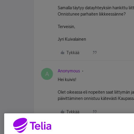
Samalla täytyy datayhteyksiin hankittu lii
Onnistunee parhaiten liikkeessänne?
Terveisin,
Jyri Kuivalainen
Tykkää
Anonymous
A
Hei kuivis!
Olet oikeassa eli nopeiten saat liittymän j
päivittäminen onnistuu kätevästi Kaupass
Tykkää