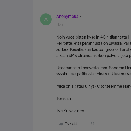
Anonymous
A
Hei,
Noin vuosi sitten kyselin 4G:n tilannetta H
kerroitte, että parannusta on luvassa. Para
surkea. Kesällä, kun kaupungissa oli turist
aikaan SMS oli ainoa verkon palvelu, jota 
Useammasta kanavasta, mm. Soneran Hangon
syyskuussa pitäisi olla toinen tukiasema v
Mikä on aikataulu nyt? Osoitteemme Hang
Terveisin,
Jyri Kuivalainen
Tykkää