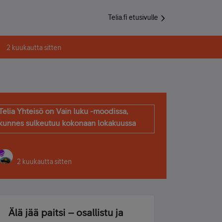
Telia.fi etusivulle
2 kuukautta sitten
Telia Yhteisö on Vain luku -moodissa,
kunnes sulkeutuu kokonaan lokakuussa
2 kuukautta sitten
Älä jää paitsi – osallistu ja