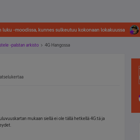
in luku -moodissa, kunnes sulkeutuu kokonaan lokakuussa
stele -palstan arkisto
4G Hangossa
atselukertaa
vuuskartan mukaan siellä ei ole tällä hetkellä 4G:tä ja
eydet.