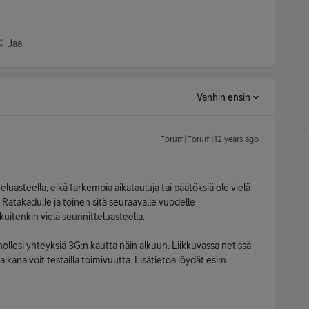
Jaa
Vanhin ensin
Forum|Forum|12 years ago
uasteella, eikä tarkempia aikatauluja tai päätöksiä ole vielä
 Ratakadulle ja toinen sitä seuraavalle vuodelle
uitenkin vielä suunnitteluasteella.
ollesi yhteyksiä 3G:n kautta näin alkuun. Liikkuvassa netissä
kana voit testailla toimivuutta. Lisätietoa löydät esim.