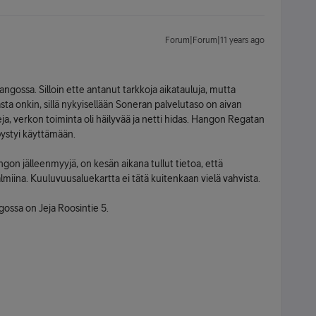
Forum|Forum|11 years ago
angossa. Silloin ette antanut tarkkoja aikatauluja, mutta
sta onkin, sillä nykyisellään Soneran palvelutaso on aivan
eja, verkon toiminta oli häilyvää ja netti hidas. Hangon Regatan
pystyi käyttämään.
 jälleenmyyjä, on kesän aikana tullut tietoa, että
almiina. Kuuluvuusaluekartta ei tätä kuitenkaan vielä vahvista.
ossa on Jeja Roosintie 5.