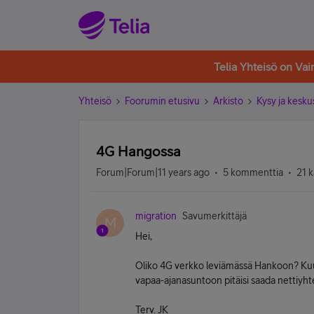
Telia Yhteisö on Va
Yhteisö
Foorumin etusivu
Arkisto
Kysy ja kesku
4G Hangossa
Forum|Forum|11 years ago
5 kommenttia
21 k
migration
Savumerkittäjä
M
Hei,
Oliko 4G verkko leviämässä Hankoon? Kuulu
vapaa-ajanasuntoon pitäisi saada nettiyht
Terv. JK