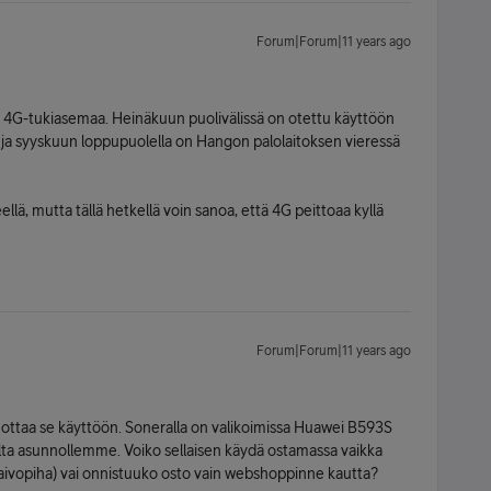
Forum|Forum|11 years ago
 4G-tukiasemaa. Heinäkuun puolivälissä on otettu käyttöön
 ja syyskuun loppupuolella on Hangon palolaitoksen vieressä
llä, mutta tällä hetkellä voin sanoa, että 4G peittoaa kyllä
Forum|Forum|11 years ago
 ottaa se käyttöön. Soneralla on valikoimissa Huawei B593S
olta asunnollemme. Voiko sellaisen käydä ostamassa vaikka
aivopiha) vai onnistuuko osto vain webshoppinne kautta?