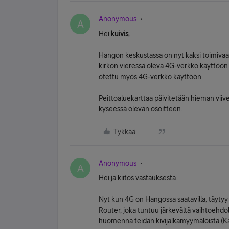
Anonymous
A
Hei
kuivis
,
Hangon keskustassa on nyt kaksi toimivaa
kirkon vieressä oleva 4G-verkko käyttöön
otettu myös 4G-verkko käyttöön.
Peittoaluekarttaa päivitetään hieman viivee
kyseessä olevan osoitteen.
Tykkää
Anonymous
A
Hei ja kiitos vastauksesta.
Nyt kun 4G on Hangossa saatavilla, täytyy
Router, joka tuntuu järkevältä vaihtoehd
huomenna teidän kivijalkamyymälöistä (K