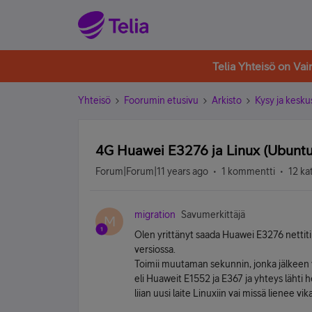
Telia Yhteisö on Va
Yhteisö
Foorumin etusivu
Arkisto
Kysy ja kesku
4G Huawei E3276 ja Linux (Ubuntu)
Forum|Forum|11 years ago
1 kommentti
12 ka
migration
Savumerkittäjä
M
Olen yrittänyt saada Huawei E3276 nettit
versiossa.
Toimii muutaman sekunnin, jonka jälkeen y
eli Huaweit E1552 ja E367 ja yhteys lähti
liian uusi laite Linuxiin vai missä lienee vik