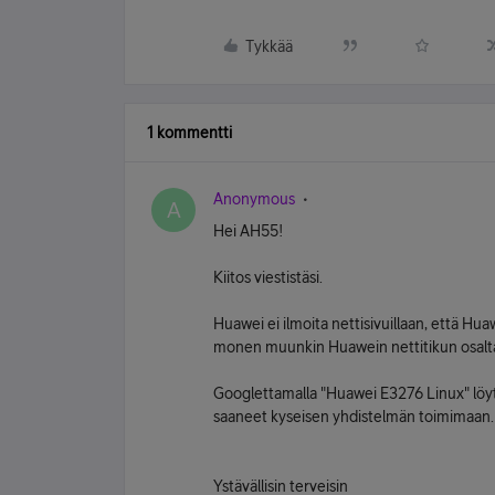
Tykkää
1 kommentti
Anonymous
A
Hei AH55!
Kiitos viestistäsi.
Huawei ei ilmoita nettisivuillaan, että Hua
monen muunkin Huawein nettitikun osalta la
Googlettamalla "Huawei E3276 Linux" löytyi 
saaneet kyseisen yhdistelmän toimimaan.
Ystävällisin terveisin