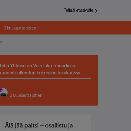
Telia.fi etusivulle
3 kuukautta sitten
en
Telia Yhteisö on Vain luku -moodissa,
kunnes sulkeutuu kokonaan lokakuussa
2 kuukautta sitten
Älä jää paitsi – osallistu ja