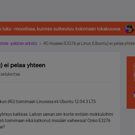
in luku -moodissa, kunnes sulkeutuu kokonaan lokakuussa
stele -palstan arkisto
4G Huawei E3276 ja Linux (Ubuntu) ei pelaa yhte
 ei pelaa yhteen
tselukertaa
ikun (4G) toimimaan Linuxissa eli Ubuntu 12.04.3 LTS
hteys katkeaa. Laitoin saman sim-kortin entisiin mokkuloihini
 heti toimimaan eikä katkonut missään vaiheessa! Onko E3276
aa?