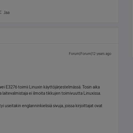
Jaa
Forum|Forum|12 years ago
wei E3276 toimii Linuxin käyttöjärjestelmässä. Tosin aika
itevalmistaja ei ilmoita tikkujen toimivuutta Linuxissa.
useitakin englanninkielisiä sivuja, joissa kirjoittajat ovat