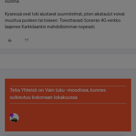
vuonna.
Kyseessä ovat toki alustavat suunnitelmat, joten aikataulut voivat
muuttua puoleen tai toiseen. Toivottavasti Soneran 4G-verkko
laajenee Karkkilaankin mahdollisimman nopeasti.
Telia Yhteisö on Vain luku -moodissa, kunnes
sulkeutuu kokonaan lokakuussa