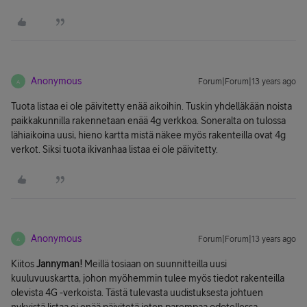
Anonymous
Forum|Forum|13 years ago
A
Tuota listaa ei ole päivitetty enää aikoihin. Tuskin yhdelläkään noista
paikkakunnilla rakennetaan enää 4g verkkoa. Soneralta on tulossa
lähiaikoina uusi, hieno kartta mistä näkee myös rakenteilla ovat 4g
verkot. Siksi tuota ikivanhaa listaa ei ole päivitetty.
Anonymous
Forum|Forum|13 years ago
A
Kiitos
Jannyman!
Meillä tosiaan on suunnitteilla uusi
kuuluvuuskartta, johon myöhemmin tulee myös tiedot rakenteilla
olevista 4G -verkoista. Tästä tulevasta uudistuksesta johtuen