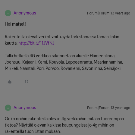
Anonymous
Forum|Forum|13 years ago
A
Hei
matsal
!
Rakenteilla olevat verkot voit käydä tarkistamassa tämän linkin
kautta:
http://bit.ly/11JVfNJ
Tällä hetkellä 4G verkkoa rakennetaan alueille Hämeenlinna,
Joensuu, Kajaani, Kemi, Kouvola, Lappeenranta, Maarianhamina,
Mikkeli, Naantali, Pori, Porvoo, Rovaniemi, Savonlinna, Seinäjoki.
Anonymous
Forum|Forum|13 years ago
A
Onko noihin rakenteilla oleviin 4g verkkoihin mitään tuoreempaa
tietoa? Näyttää olevan kaikissa kaupungeissa jo 4g mihin on
rakenteilla tuon listan mukaan.