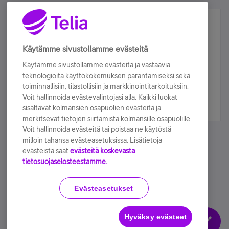
Älä jää paitsi – osallistu ja voita!
Tilaa Telian uutiskirje ja olet mukana arvonnassa.
Käytämme sivustollamme evästeitä
Samalla saat parhaat asiakasedut suoraan
Käytämme sivustollamme evästeitä ja vastaavia
sähköpostiisi.
teknologioita käyttökokemuksen parantamiseksi sekä
toiminnallisiin, tilastollisiin ja markkinointitarkoituksiin.
Voit hallinnoida evästevalintojasi alla. Kaikki luokat
Tilaa nyt
sisältävät kolmansien osapuolien evästeitä ja
merkitsevät tietojen siirtämistä kolmansille osapuolille.
Voit hallinnoida evästeitä tai poistaa ne käytöstä
milloin tahansa evästeasetuksissa. Lisätietoja
evästeistä saat
evästeitä koskevasta
tietosuojaselosteestamme.
Käyttöehdot
Accessibility statement
Evästeasetukset
Hyväksy evästeet
Evästeasetukset