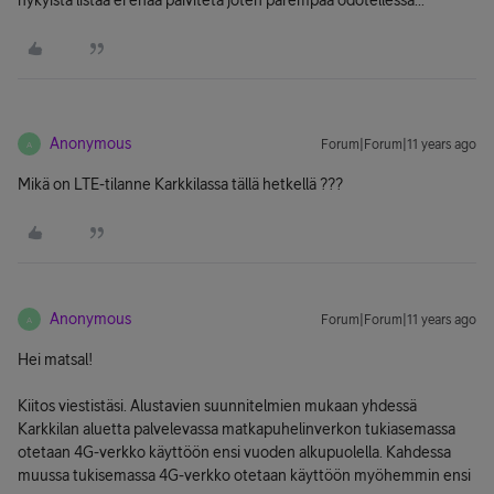
nykyistä listaa ei enää päivitetä joten parempaa odotellessa...
Anonymous
Forum|Forum|11 years ago
A
Mikä on LTE-tilanne Karkkilassa tällä hetkellä ???
Anonymous
Forum|Forum|11 years ago
A
Hei matsal!
Kiitos viestistäsi. Alustavien suunnitelmien mukaan yhdessä
Karkkilan aluetta palvelevassa matkapuhelinverkon tukiasemassa
otetaan 4G-verkko käyttöön ensi vuoden alkupuolella. Kahdessa
muussa tukisemassa 4G-verkko otetaan käyttöön myöhemmin ensi