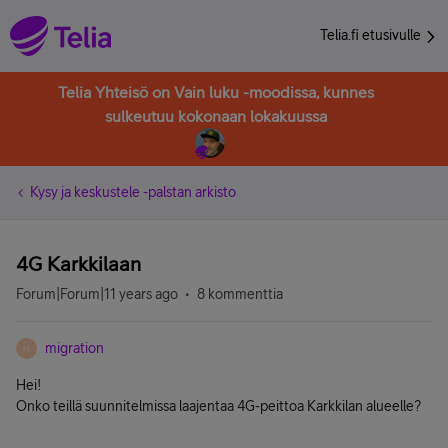
Telia.fi etusivulle
Telia Yhteisö on Vain luku -moodissa, kunnes
sulkeutuu kokonaan lokakuussa
Kysy ja keskustele -palstan arkisto
4G Karkkilaan
Forum|Forum|11 years ago
8 kommenttia
migration
M
Hei!
Onko teillä suunnitelmissa laajentaa 4G-peittoa Karkkilan alueelle?