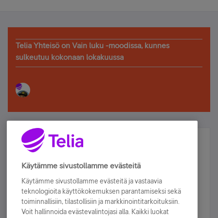
Telia Yhteisö on Vain luku -moodissa, kunnes
sulkeutuu kokonaan lokakuussa
Älä jää paitsi – osallistu ja voita!
Tilaa Telian uutiskirje ja olet mukana arvonnassa.
Käytämme sivustollamme evästeitä
Samalla saat parhaat asiakasedut suoraan
Käytämme sivustollamme evästeitä ja vastaavia
sähköpostiisi.
teknologioita käyttökokemuksen parantamiseksi sekä
toiminnallisiin, tilastollisiin ja markkinointitarkoituksiin.
Voit hallinnoida evästevalintojasi alla. Kaikki luokat
Tilaa nyt