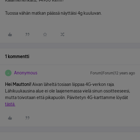
Kalamiehenkatu, 94900 Kemi?
Tuossa vähän matkan päässä näyttäisi 4g kuuluvan.
1 kommentti
Anonymous
Forum|Forum|12 years ago
A
Hei Mauttoni!
Aivan läheltä tosiaan liippaa 4G-verkon raja.
Lähikuukausina alue ei ole laajenemassa vielä sinun osoitteeseesi,
mutta toivotaan että pikapuolin. Päivitetyn 4G-karttamme löydät
tästä.