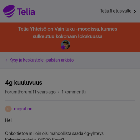
Telia.fi etusivulle
Telia Yhteisö on Vain luku -moodissa, kunnes
sulkeutuu kokonaan lokakuussa
Kysy ja keskustele -palstan arkisto
4g kuuluvuus
Forum|Forum|11 years ago
1 kommentti
migration
M
Hei.
Onko tietoa milloin oisi mahdollista saada 4g-yhteys