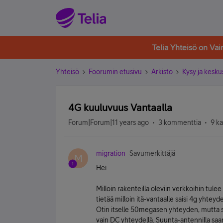
Telia Yhteisö on Va
Yhteisö
Foorumin etusivu
Arkisto
Kysy ja kesku
4G kuuluvuus Vantaalla
Forum|Forum|11 years ago
3 kommenttia
9 k
migration
Savumerkittäjä
M
Hei
Milloin rakenteilla oleviin verkkoihin tule
tietää milloin itä-vantaalle saisi 4g yhtey
Otin itselle 50megasen yhteyden, mutta 
vain DC yhteydellä. Suunta-antennilla sa