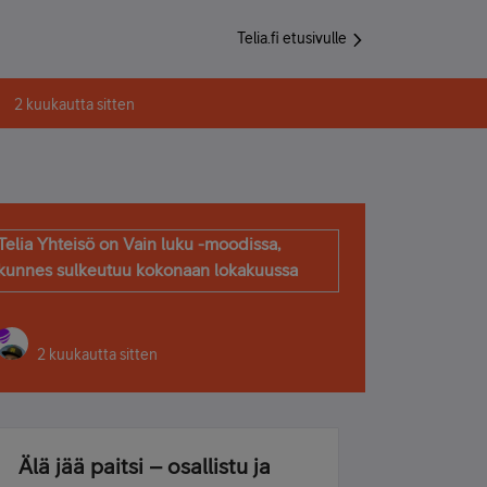
Telia.fi etusivulle
2 kuukautta sitten
Telia Yhteisö on Vain luku -moodissa,
kunnes sulkeutuu kokonaan lokakuussa
2 kuukautta sitten
Älä jää paitsi – osallistu ja