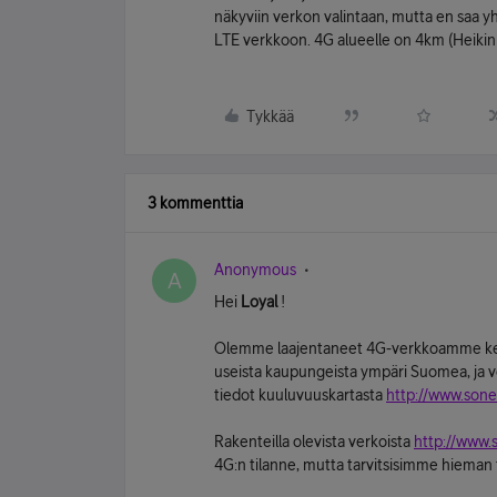
näkyviin verkon valintaan, mutta en saa 
LTE verkkoon. 4G alueelle on 4km (Heiki
Tykkää
3 kommenttia
Anonymous
A
Hei
Loyal
!
Olemme laajentaneet 4G-verkkoamme kesä
useista kaupungeista ympäri Suomea, ja ver
tiedot kuuluvuuskartasta
http://www.soner
Rakenteilla olevista verkoista
http://www.s
4G:n tilanne, mutta tarvitsisimme hieman t