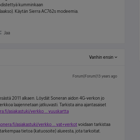
yhdistettyä kumminkaan
nlaakso). Käytän Sierra AC762s modeemia.
Jaa
Vanhin ensin
Forum|Forum|13 years ago
stä 2011 alkaen. Löydät Soneran aidon 4G-verkon jo
kkoa laajennetaan jatkuvasti. Tarkista aina ajantasaiset
a.fi/asiakastuki/verkko ... vuuskartta
onera.fi/asiakastuki/verkko ... vat+verkot
voidaan tarkistaa
arkempaa tietoa (katuosoite) alueesta, jota tarkoitat.