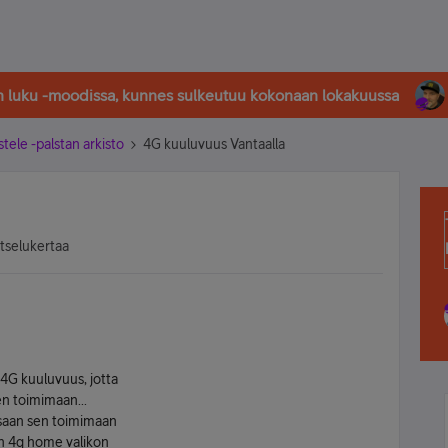
in luku -moodissa, kunnes sulkeutuu kokonaan lokakuussa
stele -palstan arkisto
4G kuuluvuus Vantaalla
atselukertaa
e 4G kuuluvuus, jotta
den toimimaan...
saan sen toimimaan
an 4g home valikon