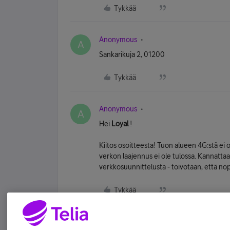
Tykkää
Anonymous
A
Sankarikuja 2, 01200
Tykkää
Anonymous
A
Hei
Loyal
!
Kiitos osoitteesta! Tuon alueen 4G:stä ei o
verkon laajennus ei ole tulossa. Kannattaa
verkkosuunnittelusta - toivotaan, että no
Tykkää