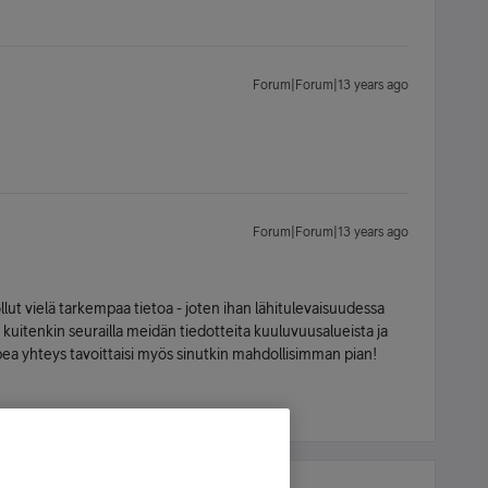
Forum|Forum|13 years ago
Forum|Forum|13 years ago
llut vielä tarkempaa tietoa - joten ihan lähitulevaisuudessa
 kuitenkin seurailla meidän tiedotteita kuuluvuusalueista ja
pea yhteys tavoittaisi myös sinutkin mahdollisimman pian!