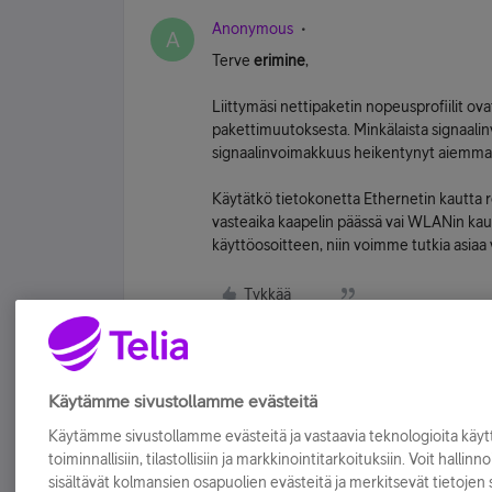
Anonymous
A
Terve
erimine
,
Liittymäsi nettipaketin nopeusprofiilit o
pakettimuutoksesta. Minkälaista signaali
signaalinvoimakkuus heikentynyt aiemma
Käytätkö tietokonetta Ethernetin kautta 
vasteaika kaapelin päässä vai WLANin kaut
käyttöosoitteen, niin voimme tutkia asiaa 
Tykkää
Käytämme sivustollamme evästeitä
Käytämme sivustollamme evästeitä ja vastaavia teknologioita kä
toiminnallisiin, tilastollisiin ja markkinointitarkoituksiin. Voit hallinn
sisältävät kolmansien osapuolien evästeitä ja merkitsevät tietojen si