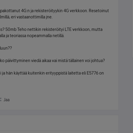
 pakottanut 4G:n ja rekisteröityykin 4G verkkoon. Resetoinut
lmillä, eri vastaanottimilla jne.
us? 50mb Teho nettikin rekisteröityi LTE verkkoon, mutta
lla ja teoriassa nopeammalla netillä.
eluun??
iko päivittyminen viedä aikaa vai mistä tällainen voi johtua?
ja hän käyttää kuitenkin erityyppistä laitetta eli E5776 on
Jaa