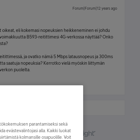
Forum|Forum|12 years ago
vat oikeat, eli kokemasi nopeuksien heikkeneminen ei johdu
nvoimakkuutta B593-reitittimesi 4G-verkossa näyttää? Onko
sta?
reitittimessä, ja ovatko nämä 5 Mbps latausnopeus ja 300ms
ta saatuja nopeuksia? Kerrotko vielä myöskin liittymän
verkon puolelta.
yttökokemuksen parantamiseksi sekä
oida evästevalintojasi alla. Kaikki luokat
irtämistä kolmansille osapuolille. Voit