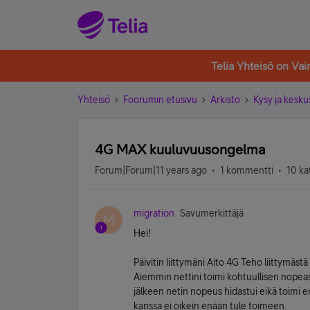
Telia Yhteisö on Va
Yhteisö
Foorumin etusivu
Arkisto
Kysy ja kesku
4G MAX kuuluvuusongelma
Forum|Forum|11 years ago
1 kommentti
10 ka
migration
Savumerkittäjä
M
Hei!
Päivitin liittymäni Aito 4G Teho liittymästä
Aiemmin nettini toimi kohtuullisen nopeas
jälkeen netin nopeus hidastui eikä toimi e
kanssa ei oikein enään tule toimeen.