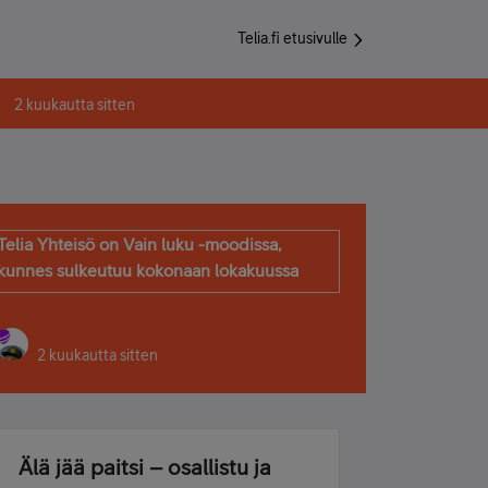
Telia.fi etusivulle
2 kuukautta sitten
Telia Yhteisö on Vain luku -moodissa,
kunnes sulkeutuu kokonaan lokakuussa
2 kuukautta sitten
Älä jää paitsi – osallistu ja