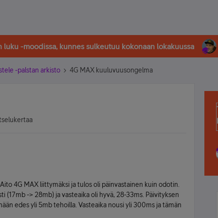
in luku -moodissa, kunnes sulkeutuu kokonaan lokakuussa
stele -palstan arkisto
4G MAX kuuluvuusongelma
tselukertaa
 Aito 4G MAX liittymäksi ja tulos oli päinvastainen kuin odotin.
ti (17mb -> 28mb) ja vasteaika oli hyvä, 28-33ms. Päivityksen
nään edes yli 5mb tehoilla. Vasteaika nousi yli 300ms ja tämän