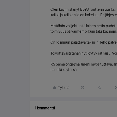
Olen käynnistänyt B593 routterin uusiksi,
kaikki ja kaikkeni olen kokeillut. Eri järjeste
Mistähän voi johtua tällainen netin pudot
toimivuus oli varmempi kuin tällä kalliimma
Onko minun palattava takaisin Teho palv
Toivottavasti tähän nyt löytyy ratkaisu. Vo
P.S Sama ongelma ilmeni myös tuttavallani 
hänellä käytössä.
Tykkää
1 kommentti