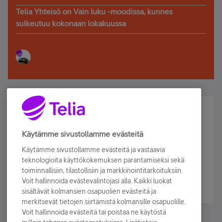
Telia Yhteisö on Vain luku -moodissa, kunnes
sulkeutuu kokonaan lokakuussa
Älä jää paitsi – osallistu ja voita!
Tilaa Telian uutiskirje ja olet mukana arvonnassa.
Käytämme sivustollamme evästeitä
Samalla saat parhaat asiakasedut suoraan
Käytämme sivustollamme evästeitä ja vastaavia
sähköpostiisi.
teknologioita käyttökokemuksen parantamiseksi sekä
toiminnallisiin, tilastollisiin ja markkinointitarkoituksiin.
Voit hallinnoida evästevalintojasi alla. Kaikki luokat
Tilaa nyt
sisältävät kolmansien osapuolien evästeitä ja
merkitsevät tietojen siirtämistä kolmansille osapuolille.
Voit hallinnoida evästeitä tai poistaa ne käytöstä