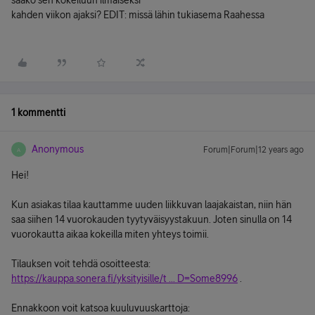
saako sen kokeiluun ilmaiseksi
kahden viikon ajaksi? EDIT: missä lähin tukiasema Raahessa
1 kommentti
Anonymous
Forum|Forum|12 years ago
A
Hei!
Kun asiakas tilaa kauttamme uuden liikkuvan laajakaistan, niin hän
saa siihen 14 vuorokauden tyytyväisyystakuun. Joten sinulla on 14
vuorokautta aikaa kokeilla miten yhteys toimii.
Tilauksen voit tehdä osoitteesta:
https://kauppa.sonera.fi/yksityisille/t ... D=Some8996
.
Ennakkoon voit katsoa kuuluvuuskarttoja: