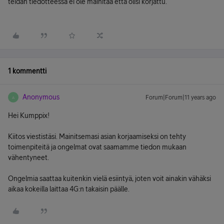
teidän tiedotteessa ei ole mainitaa että olisi korjattu.
1 kommentti
Anonymous
Forum|Forum|11 years ago
A
Hei Kumppix!
Kiitos viestistäsi. Mainitsemasi asian korjaamiseksi on tehty
toimenpiteitä ja ongelmat ovat saamamme tiedon mukaan
vähentyneet.
Ongelmia saattaa kuitenkin vielä esiintyä, joten voit ainakin vähäksi
aikaa kokeilla laittaa 4G:n takaisin päälle.