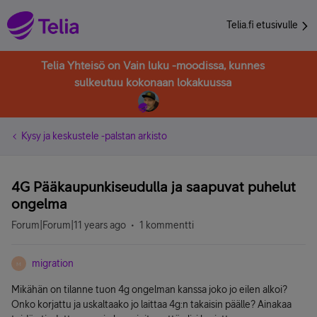
Telia.fi etusivulle
Telia Yhteisö on Vain luku -moodissa, kunnes
sulkeutuu kokonaan lokakuussa
Kysy ja keskustele -palstan arkisto
4G Pääkaupunkiseudulla ja saapuvat puhelut
ongelma
Forum|Forum|11 years ago
1 kommentti
migration
M
Mikähän on tilanne tuon 4g ongelman kanssa joko jo eilen alkoi?
Onko korjattu ja uskaltaako jo laittaa 4g:n takaisin päälle? Ainakaa