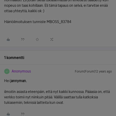
normaalisti. Eli jotain siellä tukiasemassa on ilmeisesti säädetty kun
nopeus on taas kohillaan. Eli tämä tapaus on selvä, ei tarvitse enää
ottaa yhteyttä, kaikki ok :)
Häiriöilmoituksen tunniste MBOSS_83784
1 kommentti
Anonymous
Forum|Forum|12 years ago
A
Hei
jannyman
,
ilmoitin asiasta eteenpäin, että nyt kaikki kunnossa. Pääasia on, että
verkko toimii nyt niinkuin pitää. Välillä saattaa tulla katkoksia
tukiasemiin; teknisiä laitteita kun ovat.