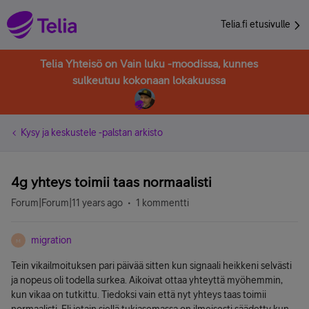
Telia.fi etusivulle
Telia Yhteisö on Vain luku -moodissa, kunnes
sulkeutuu kokonaan lokakuussa
Kysy ja keskustele -palstan arkisto
4g yhteys toimii taas normaalisti
Forum|Forum|11 years ago
1 kommentti
migration
M
Tein vikailmoituksen pari päivää sitten kun signaali heikkeni selvästi
ja nopeus oli todella surkea. Aikoivat ottaa yhteyttä myöhemmin,
kun vikaa on tutkittu. Tiedoksi vain että nyt yhteys taas toimii