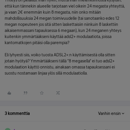
Yhteys on pelaillut ihan hyvin, mutta ihan mielenkiinnosta kysyisin,
että kun tännekin alueelle tarjotaan viel oikein 24 megasta yhteyttä,
ja vaan 2€ enemmän kuin 8 megasta, niin onko mitään
mahdollisuuksia 24 megan toimivuudelle (tai sanotaanko edes 12
megan nopeuteen jos sitä sitten laskettaisiin niinkuin 8 laskettiin
aikaisemmassani tapauksessa 6 megaan), kun 24 meganen yhteys
kuitenkin ymmärtääkseni käyttää adsl2+ modulaatiota, joissa
kantomatkojen pitäisi olla parempia?
Eli lyhyesti siis, voiko tuosta ADSL2+:n käyttämisestä olla sitten
jotain hyötyä? Ymmärtääkseni tällä "8 megasella" ei tuo adsl2+
modulaation käyttö onnistu, ainakaan omassa tapauksessani ei
suostu nostamaan linjaa ylös sillä modulaatiolla.
3 kommenttia
Vanhin ensin