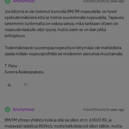
Anonymous
Forum|Forum|16 years ago
A
Jos liittymä ei ole toiminut kunnolla 8M/1M nopeudella, on hyvin
epätodennäköistä että se toimisi suuremmalla nopeudella. Tapausta
tarkemmin tuntematta on vaikea sanoa, mikä tarkkaan ottaen on
nopeudenlaskulle ollut syynä, mutta usein se on liian pitkä
johtopituus.
Todennäköisesti suurempaa nopeutta ei liittymääsi ole mahdollista
saada millään nopeusprofiililla tai modeemin asetuksia muuttamalla.
T. Panu
Sonera Asiakaspalvelu
Anonymous
Forum|Forum|16 years ago
A
8M/1M yhteys yhdistyi kyllä ja sillä sai sillon irti n. 6.90/0.80, ja
mukavasti ladattua 850kt/s, mutta katkoksia tuli sillon tällöin, mutta