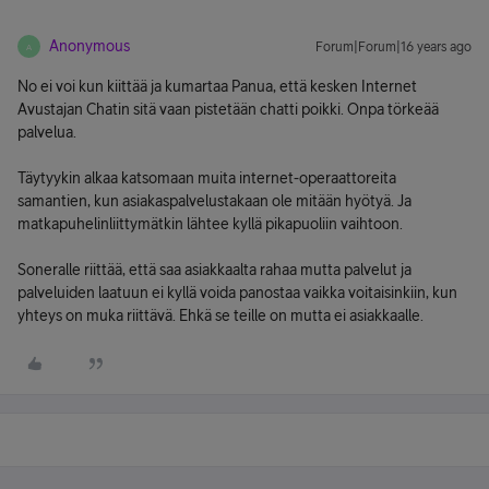
Anonymous
Forum|Forum|16 years ago
A
No ei voi kun kiittää ja kumartaa Panua, että kesken Internet
Avustajan Chatin sitä vaan pistetään chatti poikki. Onpa törkeää
palvelua.
Täytyykin alkaa katsomaan muita internet-operaattoreita
samantien, kun asiakaspalvelustakaan ole mitään hyötyä. Ja
matkapuhelinliittymätkin lähtee kyllä pikapuoliin vaihtoon.
Soneralle riittää, että saa asiakkaalta rahaa mutta palvelut ja
palveluiden laatuun ei kyllä voida panostaa vaikka voitaisinkiin, kun
yhteys on muka riittävä. Ehkä se teille on mutta ei asiakkaalle.