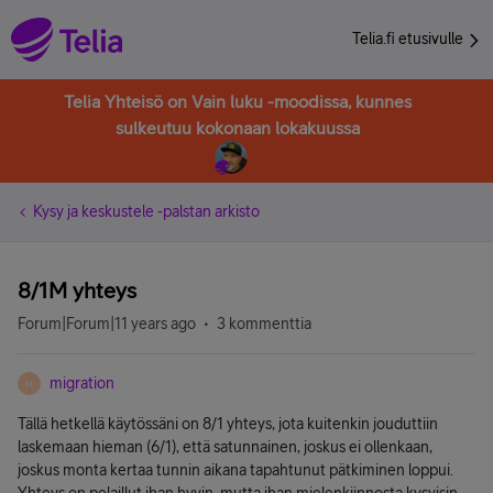
Telia.fi etusivulle
Telia Yhteisö on Vain luku -moodissa, kunnes
sulkeutuu kokonaan lokakuussa
Kysy ja keskustele -palstan arkisto
8/1M yhteys
Forum|Forum|11 years ago
3 kommenttia
migration
M
Tällä hetkellä käytössäni on 8/1 yhteys, jota kuitenkin jouduttiin
laskemaan hieman (6/1), että satunnainen, joskus ei ollenkaan,
joskus monta kertaa tunnin aikana tapahtunut pätkiminen loppui.