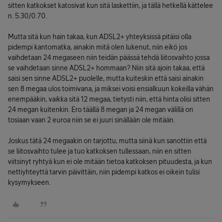
sitten katkokset katosivat kun sitä laskettiin, ja tällä hetkellä kättelee
n. 5.30/0.70.
Mutta sitä kun hain takaa, kun ADSL2+ yhteyksissä pitäisi olla
pidempi kantomatka, ainakin mitä olen lukenut, niin eikö jos
vaihdetaan 24 megaseen niin teidän päässä tehdä liitosvaihto jossa
se vaihdetaan sinne ADSL2+ hommaan? Niin sitä ajoin takaa, että
saisi sen sinne ADSL2+ puolelle, mutta kuiteskin että saisi ainakin
sen 8 megaa ulos toimivana, ja miksei voisi ensialkuun kokeilla vähän
enempääkin, vaikka sitä 12 megaa, tietysti niin, että hinta olisi sitten
24 megan kuitenkin. Ero täällä 8 megan ja 24 megan välillä on
tosiaan vaan 2 euroa niin se ei juuri sinällään ole mitään.
Joskus tätä 24 megaakin on tarjottu, mutta siinä kun sanottiin että
se liitosvaihto tulee ja tuo katkoksen tullessaan, niin en sitten
viitsinyt ryhtyä kun ei ole mitään tietoa katkoksen pituudesta, ja kun
nettiyhteyttä tarvin päivittäin, niin pidempi katkos ei oikein tulisi
kysymykseen.