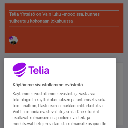
Telia Yhteisö on Vain luku -moodissa, kunnes
sulkeutuu kokonaan lokakuussa
Älä jää paitsi – osallistu ja voita!
Tilaa Telian uutiskirje ja olet mukana arvonnassa.
Käytämme sivustollamme evästeitä
Samalla saat parhaat asiakasedut suoraan
Käytämme sivustollamme evästeitä ja vastaavia
sähköpostiisi.
teknologioita käyttökokemuksen parantamiseksi sekä
toiminnallisiin, tilastollisiin ja markkinointitarkoituksiin.
Voit hallinnoida evästevalintojasi alla. Kaikki luokat
Tilaa nyt
sisältävät kolmansien osapuolien evästeitä ja
merkitsevät tietojen siirtämistä kolmansille osapuolille.