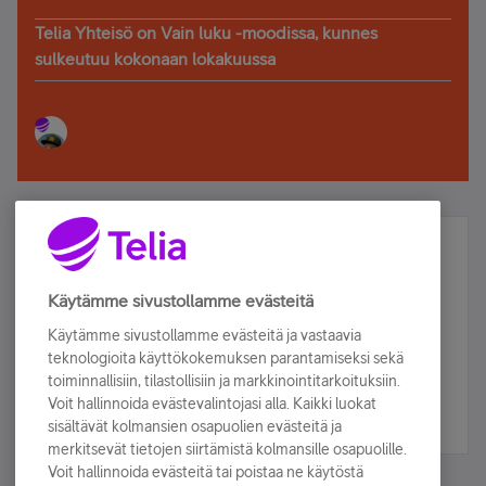
Telia Yhteisö on Vain luku -moodissa, kunnes
sulkeutuu kokonaan lokakuussa
Älä jää paitsi – osallistu ja voita!
Tilaa Telian uutiskirje ja olet mukana arvonnassa.
Käytämme sivustollamme evästeitä
Samalla saat parhaat asiakasedut suoraan
Käytämme sivustollamme evästeitä ja vastaavia
sähköpostiisi.
teknologioita käyttökokemuksen parantamiseksi sekä
toiminnallisiin, tilastollisiin ja markkinointitarkoituksiin.
Voit hallinnoida evästevalintojasi alla. Kaikki luokat
Tilaa nyt
sisältävät kolmansien osapuolien evästeitä ja
merkitsevät tietojen siirtämistä kolmansille osapuolille.
Voit hallinnoida evästeitä tai poistaa ne käytöstä