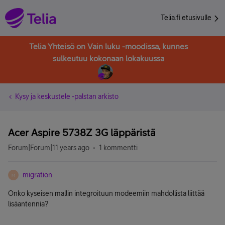
Telia.fi etusivulle
Telia Yhteisö on Vain luku -moodissa, kunnes
sulkeutuu kokonaan lokakuussa
Kysy ja keskustele -palstan arkisto
Acer Aspire 5738Z 3G läppäristä
Forum|Forum|11 years ago
1 kommentti
migration
M
Onko kyseisen mallin integroituun modeemiin mahdollista liittää
lisäantennia?