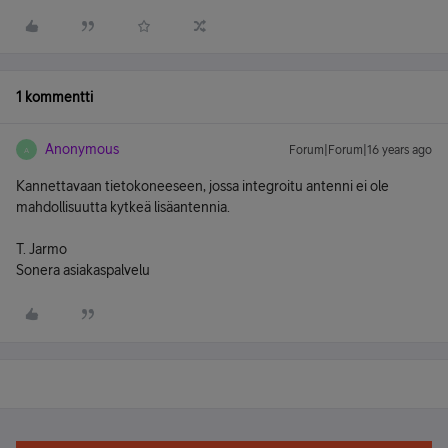
1 kommentti
Anonymous
Forum|Forum|16 years ago
A
Kannettavaan tietokoneeseen, jossa integroitu antenni ei ole
mahdollisuutta kytkeä lisäantennia.
T. Jarmo
Sonera asiakaspalvelu