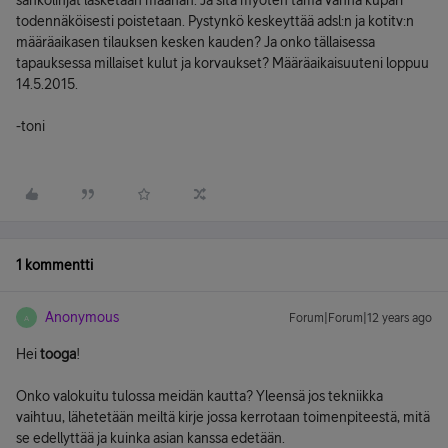
sähkölinjat lasketaan maahan. Ja sitä myöten tämä vanha kupari
todennäköisesti poistetaan. Pystynkö keskeyttää adsl:n ja kotitv:n
määräaikasen tilauksen kesken kauden? Ja onko tällaisessa
tapauksessa millaiset kulut ja korvaukset? Määräaikaisuuteni loppuu
14.5.2015.
-toni
1 kommentti
Anonymous
Forum|Forum|12 years ago
A
Hei
tooga
!
Onko valokuitu tulossa meidän kautta? Yleensä jos tekniikka
vaihtuu, lähetetään meiltä kirje jossa kerrotaan toimenpiteestä, mitä
se edellyttää ja kuinka asian kanssa edetään.