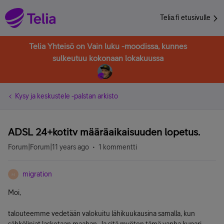
Telia.fi etusivulle
Telia Yhteisö on Vain luku -moodissa, kunnes
sulkeutuu kokonaan lokakuussa
Kysy ja keskustele -palstan arkisto
ADSL 24+kotitv määräaikaisuuden lopetus.
Forum|Forum|11 years ago
1 kommentti
migration
M
Moi,
talouteemme vedetään valokuitu lähikuukausina samalla, kun