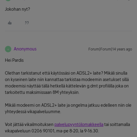
Jokohan nyt?
Anonymous
Forum|Forum|14 years ago
A
Hei Pardis
Olethan tarkistanut että käytössäsi on ADSL2+ laite? Mikäli sinulla
on kyseinen laite niin kannattaa tarkistaa modeemin asetukset sillä
modeemisi näyttää tällä hetkellä kättelevän g.dmt profiililla joka on
tarkoitettu maksimissaan 8M yhteyksiin.
Mikäli modeemi on ADSL2+ laite ja ongelma jatkuu edelleen niin ole
yhteydessä vikapalveluumme.
Voit jättää vikailmoituksen
palvelupyyntölomakkeella
tai soittamalla
vikapalveluun 0206 90101, ma-pe 8-20, la 9-16.30.