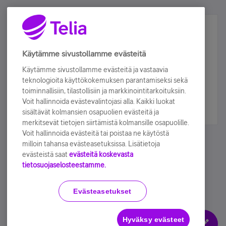
Älä jää paitsi – osallistu ja voita!
Tilaa Telian uutiskirje ja olet mukana arvonnassa.
Käytämme sivustollamme evästeitä
Samalla saat parhaat asiakasedut suoraan
Käytämme sivustollamme evästeitä ja vastaavia
sähköpostiisi.
teknologioita käyttökokemuksen parantamiseksi sekä
toiminnallisiin, tilastollisiin ja markkinointitarkoituksiin.
Voit hallinnoida evästevalintojasi alla. Kaikki luokat
Tilaa nyt
sisältävät kolmansien osapuolien evästeitä ja
merkitsevät tietojen siirtämistä kolmansille osapuolille.
Voit hallinnoida evästeitä tai poistaa ne käytöstä
milloin tahansa evästeasetuksissa. Lisätietoja
evästeistä saat
evästeitä koskevasta
tietosuojaselosteestamme.
Käyttöehdot
Accessibility statement
Evästeasetukset
Hyväksy evästeet
Evästeasetukset