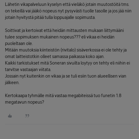
Lähetin vikapalveluun kyselyn että vieläkö jotain muutostöitä tms.
on tekeillä vai jääkö nopeus nyt pysyvästi tuolle tasolle ja jos jää niin
jotain hyvitystä pitää tulla loppuajalle sopimusta.
Soittivat ja kertoivat että heidän mittausten mukaan liittymääni
tulee sopimuksen mukainen nopeus??? eli vikaa ei heidän
puoleltaan ole.
Mitään muutoksia kiinteistön (rivitalo) sisäverkossa ei ole tehty ja
omat laitteistotkin olleet samassa paikassa koko ajan.
Kaikki tarkistukset mitä Soneran sivuilta loytyy on tehty eli niihin ei
tarvitse vastaajan viitata.
Jossain nyt kuitenkin on vikaa ja se tuli esiin tuon alueellisen vian
jälkeen.
Kertokaapa tyhmälle mitä vastaa megabiteissä tuo funetin 1.8
megatavun nopeus?