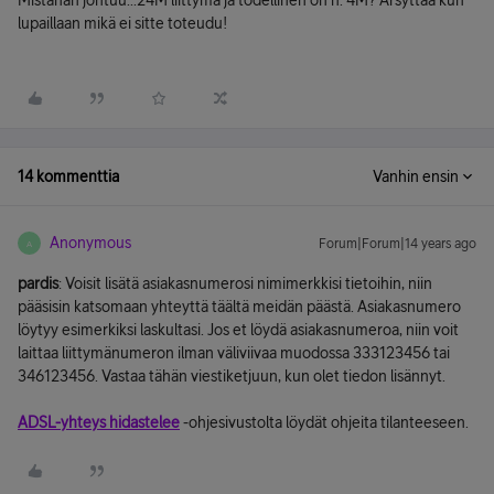
Mistähän johtuu...24M liittymä ja todellinen on n. 4M? Ärsyttää kun
lupaillaan mikä ei sitte toteudu!
14 kommenttia
Vanhin ensin
Anonymous
Forum|Forum|14 years ago
A
pardis
: Voisit lisätä asiakasnumerosi nimimerkkisi tietoihin, niin
pääsisin katsomaan yhteyttä täältä meidän päästä. Asiakasnumero
löytyy esimerkiksi laskultasi. Jos et löydä asiakasnumeroa, niin voit
laittaa liittymänumeron ilman väliviivaa muodossa 333123456 tai
346123456. Vastaa tähän viestiketjuun, kun olet tiedon lisännyt.
ADSL-yhteys hidastelee
-ohjesivustolta löydät ohjeita tilanteeseen.