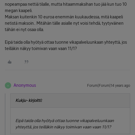
nopeampaa nettiä tilalle, mutta hitaammaksihan tuo jää kun tuo 10
megan kaapeli.
Maksan kuitenkin 10 euroa enemmän kuukaudessa, mitä kaapeli
netistä maksoin.. Mitähän tälle asialle nyt voisi tehdä, tyytyväinen
tähän ei nyt osaa olla.
Eipä taida olla hyötyä ottaa tuonne vikapalveluunkaan yhteyttä, jos
teilläkin näkyy toimivan vaan vaan 11/1?
Anonymous
Forum|Forum|14 years ago
A
Kukju- kirjoitti:
Eipä taida olla hyötyä ottaa tuonne vikapalveluunkaan
yhteyttä, jos teilläkin näkyy toimivan vaan vaan 11/1?