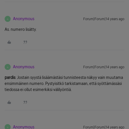
Anonymous
Forum|Forum|14 years ago
A
As. numero lisätty.
Anonymous
Forum|Forum|14 years ago
A
pardis
: Jostain syystä lisäämästäsi tunnisteesta näkyy vain muutama
ensimmäinen numero. Pystyisitkö tarkistamaan, että syöttämässäsi
tiedossa ei ollut esimerkiksi välilyöntiä.
Anonymous
Forum|Forum|14 years ago
A