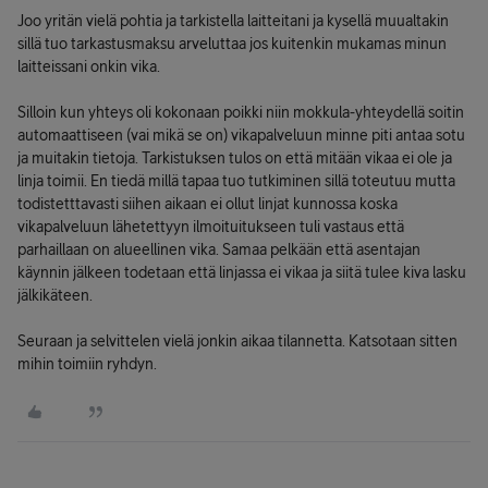
Joo yritän vielä pohtia ja tarkistella laitteitani ja kysellä muualtakin
sillä tuo tarkastusmaksu arveluttaa jos kuitenkin mukamas minun
laitteissani onkin vika.
Silloin kun yhteys oli kokonaan poikki niin mokkula-yhteydellä soitin
automaattiseen (vai mikä se on) vikapalveluun minne piti antaa sotu
ja muitakin tietoja. Tarkistuksen tulos on että mitään vikaa ei ole ja
linja toimii. En tiedä millä tapaa tuo tutkiminen sillä toteutuu mutta
todistetttavasti siihen aikaan ei ollut linjat kunnossa koska
vikapalveluun lähetettyyn ilmoituitukseen tuli vastaus että
parhaillaan on alueellinen vika. Samaa pelkään että asentajan
käynnin jälkeen todetaan että linjassa ei vikaa ja siitä tulee kiva lasku
jälkikäteen.
Seuraan ja selvittelen vielä jonkin aikaa tilannetta. Katsotaan sitten
mihin toimiin ryhdyn.