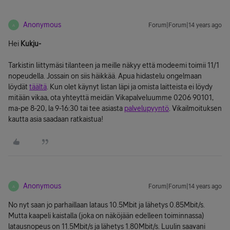
Anonymous
Forum|Forum|14 years ago
A
Hei
Kukju-
Tarkistin liittymäsi tilanteen ja meille näkyy että modeemi toimii 11/1
nopeudella. Jossain on siis häikkää. Apua hidastelu ongelmaan
löydät
täältä
. Kun olet käynyt listan läpi ja omista laitteista ei löydy
mitään vikaa, ota yhteyttä meidän Vikapalveluumme 0206 90101,
ma-pe 8-20, la 9-16:30 tai tee asiasta
palvelupyyntö
. Vikailmoituksen
kautta asia saadaan ratkaistua!
Anonymous
Forum|Forum|14 years ago
A
No nyt saan jo parhaillaan lataus 10.5Mbit ja lähetys 0.85Mbit/s.
Mutta kaapeli kaistalla (joka on näköjään edelleen toiminnassa)
latausnopeus on 11.5Mbit/s ja lähetys 1.80Mbit/s. Luulin saavani