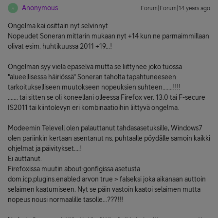
Anonymous
Forum|Forum|14 years ago
A
Ongelma kai osittain nyt selvinnyt.
Nopeudet Soneran mittarin mukaan nyt +14 kun ne parmaimmillaan
olivat esim. huhtikuussa 2011 +19...!
Ongelman syy vielä epäselvä mutta se liittynee joko tuossa
"alueellisessa häiriössä" Soneran taholta tapahtuneeseen
tarkoitukselliseen muutokseen nopeuksien suhteen.......!!!!
....... tai sitten se oli koneellani olleessa Firefox ver. 13.0 tai F-secure
IS2011 tai kiintolevyn eri kombinaatioihin liittyvä ongelma.
Modeemin Televell olen palauttanut tahdasasetuksille, Windows7
olen pariinkin kertaan asentanut ns. puhtaalle pöydälle samoin kaikki
ohjelmat ja päivitykset....!
Ei auttanut.
Firefoxissa muutin about:gonfigissa asetusta
dom.icp.plugins.enabled arvon true > falseksi joka aikanaan auttoin
selaimen kaatumiseen. Nyt se päin vastoin kaatoi selaimen mutta
nopeus nousi normaalille tasolle...???!!!