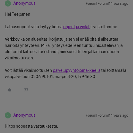
Anonymous
Forum|Forum|14 years ago
A
Hei Teepanen
Latausnopeuksista löytyy tietoa
ohjeet ja vinkit
sivustoltamme.
Verkkovika on alueeltasi korjattu ja sen ei enää pitäisi aiheuttaa
häiriöitä yhteyteen. Mikäli yhteys edelleen tuntuu hidastelevan ja
olet omat laitteesi tarkistanut, niin suosittelen jättämään uuden
vikailmoituksen.
Voit jättää vikailmoituksen
palvelupyyntölomakkeella
tai soittamalla
vikapalveluun 0206 90101, ma-pe 8-20, la 9-16.30.
Anonymous
Forum|Forum|14 years ago
A
Kiitos nopeasta vastauksesta.