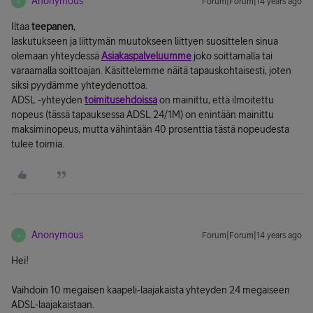
Anonymous
Forum|Forum|14 years ago
A
Iltaa
teepanen
,
laskutukseen ja liittymän muutokseen liittyen suosittelen sinua
olemaan yhteydessä
Asiakaspalveluumme
joko soittamalla tai
varaamalla soittoajan. Käsittelemme näitä tapauskohtaisesti, joten
siksi pyydämme yhteydenottoa.
ADSL -yhteyden
toimitusehdoissa
on mainittu, että ilmoitettu
nopeus (tässä tapauksessa ADSL 24/1M) on enintään mainittu
maksiminopeus, mutta vähintään 40 prosenttia tästä nopeudesta
tulee toimia.
Anonymous
Forum|Forum|14 years ago
A
Hei!
Vaihdoin 10 megaisen kaapeli-laajakaista yhteyden 24 megaiseen
ADSL-laajakaistaan.