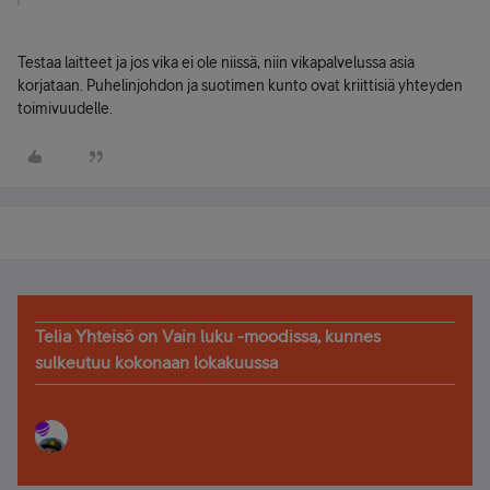
Testaa laitteet ja jos vika ei ole niissä, niin vikapalvelussa asia
korjataan. Puhelinjohdon ja suotimen kunto ovat kriittisiä yhteyden
toimivuudelle.
Telia Yhteisö on Vain luku -moodissa, kunnes
sulkeutuu kokonaan lokakuussa