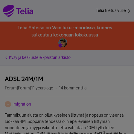
Telia.fi etusivulle
Telia Yhteisö on Vain luku -moodissa, kunnes
sulkeutuu kokonaan lokakuussa
Kysy ja keskustele -palstan arkisto
ADSL 24M/1M
Forum|Forum|11 years ago
14 kommenttia
migration
M
Tammikuun alusta on ollut kyseinen liittymä ja nopeus on yleensä
luokkaa 4M. Sopparia tehdessä olin epäileväinen liittymän
nopeuteen ja myyjä vakuutti , että vähintään 10M kyllä tulee.