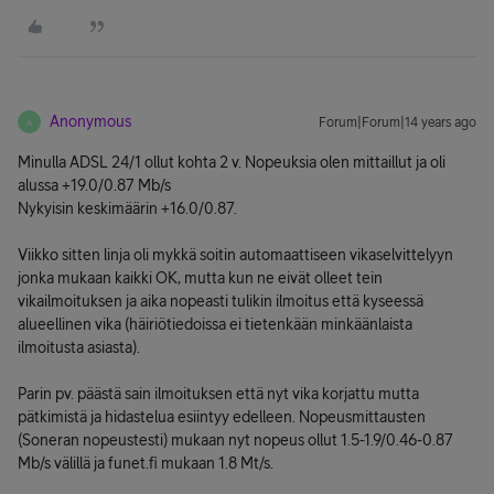
Anonymous
Forum|Forum|14 years ago
A
Minulla ADSL 24/1 ollut kohta 2 v. Nopeuksia olen mittaillut ja oli
alussa +19.0/0.87 Mb/s
Nykyisin keskimäärin +16.0/0.87.
Viikko sitten linja oli mykkä soitin automaattiseen vikaselvittelyyn
jonka mukaan kaikki OK, mutta kun ne eivät olleet tein
vikailmoituksen ja aika nopeasti tulikin ilmoitus että kyseessä
alueellinen vika (häiriötiedoissa ei tietenkään minkäänlaista
ilmoitusta asiasta).
Parin pv. päästä sain ilmoituksen että nyt vika korjattu mutta
pätkimistä ja hidastelua esiintyy edelleen. Nopeusmittausten
(Soneran nopeustesti) mukaan nyt nopeus ollut 1.5-1.9/0.46-0.87
Mb/s välillä ja funet.fi mukaan 1.8 Mt/s.