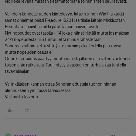
No kokeilevana mistään tietämättömänä toimin sitten seuraavasti:
Vaihdoin koneelle uuden kiintolevyn, latasin siihen Win7 ja kaikki
samat ohjelmat paitsi F-secure IS2011:ta tilalle laitoin Mikkisoftan
Essentialin, päivitin kaikki jutut tämän päivän tasolle.
Nyt nopeudet ovat tasolla + 14 joka sinänsä riittää mutta jos maksan
24/1 nopeudesta niin tuntuu että minua rahastetaan.
Soneran väittämä että yhteýs toimii niin pitää todella paikkansa
mutta nopeuden osalta ei.
Onneksi sopimus päättyy muutaman kk jälkeen niin sitten voi tehdä
toisenlaisia ratkaisuja. Tuulimtyllyjä vastaan on turha alkaa taistella
tava-tallaajan.
Vai inkälaisen kannan ottaa Soneran edustaja tuohon hinnan
alennukseen ym. tässä tapauksessa.
Vastausta toivoen.