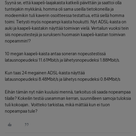
Syynä se, että kaapeli-laajakaista katkeili päivittäin ja saattoi olla
tuntejakin mykkänä, homma oli sama useilla tietokoneilla ja
modeemikin tuli kaverin osoitteessa testattua, että siellä homma
toimi. Tietysti myös nopeampi kaista houkutti. Nyt ADSL-kaista on
auki ja kaapeli-kaistakin näyttää toimivan vielä. Vertailun vuoksi tein
siis nopeustestejä ja surukseni huomasin kaapeli-kaistan toimivan
nopeammin!?
10 megan kaapeli-kaista antaa soneran nopeustestissä
latausnopeudeksi 11.61Mbit/s ja lähetysnopeudeksi 1.88Mbit/s.
Kun taas 24 megainen ADSL-kaista näyttää
latausnopeudeksi 8.48Mbit/s ja lähetys nopeudeksi 0.84Mbit/s
Eihän tämän nyt näin kuuluisi mennä, tarkoitus oli saada nopeampaa
tilalle? Kokeilin testiä useamman kerran, suunnilleen samoja tuloksia
tuli kokoajan.. Voitteko tarkistaa, mikä mättää kun ei tuon
nopeampaa tule?