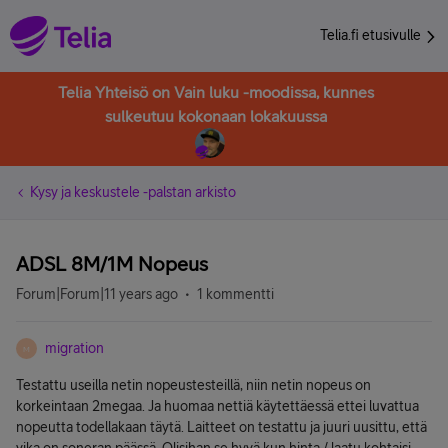
Telia.fi etusivulle
Telia Yhteisö on Vain luku -moodissa, kunnes
sulkeutuu kokonaan lokakuussa
Kysy ja keskustele -palstan arkisto
ADSL 8M/1M Nopeus
Forum|Forum|11 years ago
1 kommentti
migration
M
Testattu useilla netin nopeustesteillä, niin netin nopeus on
korkeintaan 2megaa. Ja huomaa nettiä käytettäessä ettei luvattua
nopeutta todellakaan täytä. Laitteet on testattu ja juuri uusittu, että