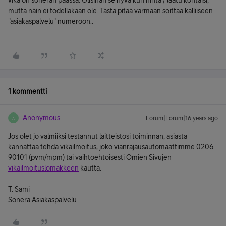
vika on soneran päässä. Olisihan se hyvä kun hinta / laatu kohtaisi,
mutta näin ei todellakaan ole. Tästä pitää varmaan soittaa kalliiseen
"asiakaspalvelu" numeroon..
1 kommentti
Anonymous
Forum|Forum|16 years ago
A
Jos olet jo valmiiksi testannut laitteistosi toiminnan, asiasta
kannattaa tehdä vikailmoitus, joko vianrajausautomaattimme 0206
90101 (pvm/mpm) tai vaihtoehtoisesti Omien Sivujen
vikailmoituslomakkeen
kautta.
T. Sami
Sonera Asiakaspalvelu