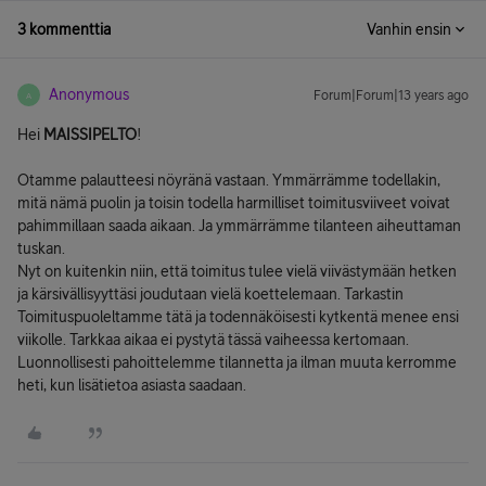
3 kommenttia
Vanhin ensin
Anonymous
Forum|Forum|13 years ago
A
Hei
MAISSIPELTO
!
Otamme palautteesi nöyränä vastaan. Ymmärrämme todellakin,
mitä nämä puolin ja toisin todella harmilliset toimitusviiveet voivat
pahimmillaan saada aikaan. Ja ymmärrämme tilanteen aiheuttaman
tuskan.
Nyt on kuitenkin niin, että toimitus tulee vielä viivästymään hetken
ja kärsivällisyyttäsi joudutaan vielä koettelemaan. Tarkastin
Toimituspuoleltamme tätä ja todennäköisesti kytkentä menee ensi
viikolle. Tarkkaa aikaa ei pystytä tässä vaiheessa kertomaan.
Luonnollisesti pahoittelemme tilannetta ja ilman muuta kerromme
heti, kun lisätietoa asiasta saadaan.