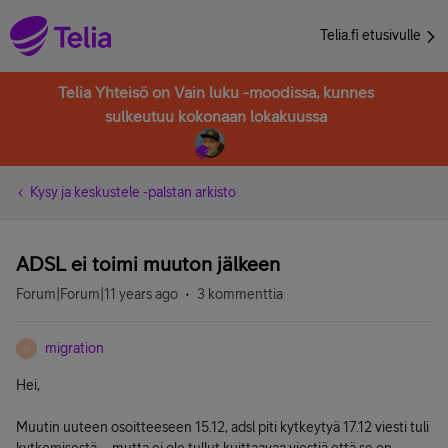
Telia.fi etusivulle
Telia Yhteisö on Vain luku -moodissa, kunnes
sulkeutuu kokonaan lokakuussa
Kysy ja keskustele -palstan arkisto
ADSL ei toimi muuton jälkeen
Forum|Forum|11 years ago
3 kommenttia
migration
M
Hei,
Muutin uuteen osoitteeseen 15.12, adsl piti kytkeytyä 17.12 viesti tuli