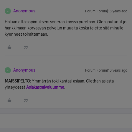
Anonymous
Forum|Forum|13 years ago
A
Haluan että sopimukseni soneran kanssa puretaan. Olen joutunut jo
hankkimaan korvaavan palvelun muualta koska te ette sitä minulle
kyenneet toimittamaan.
Anonymous
Forum|Forum|13 years ago
A
MAISSIPELTO
: Ymmärrän toki kantasi asiaan. Olethan asiasta
yhteydessä
Asiakaspalveluumme
.