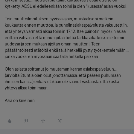
kytkemisestä.... mutta ei ole tullut kuittaavaa viestiä että se on
kytketty. ADSL ei edelleenkään toimi ja olen "kusessa" asian vuoksi.
Tein muuttoilmoituksen hyvissä ajoin, muistaakseni melkein
kuukautta ennen muuttoa, ja puhelinasiakaspalvelusta vakuutettiin,
että yhteys varmasti alkaa toimiin 17.12. Itse painotin myöskin asiaa
erittäin vahvasti että minun pitää tietää tarkka aika koska se toimii
uudessa ja sen mukaan ajoitan oman muuttoni. Teen
pääsääntöisesti etätöitä enkä tällä hetkellä pysty työskentelemään....
jonka vuoksi en myöskään saa tällä hetkellä palkkaa.
Olen asiasta soittanut jo muutaman kerran asiakaspalveluun...
(arviolta 2tuntia olen ollut jonottamassa. että pääsen puhumaan
ihmisen kanssa) enkä vieläkään ole saanut vastausta että koska
yhteys alkaa toimimaan.
Asia on kiireinen.