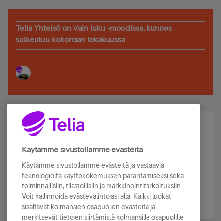
Telia Yhteisö on Vain luku -moodissa, kunnes
sulkeutuu kokonaan lokakuussa
Älä jää paitsi – osallistu ja voita!
Tilaa Telian uutiskirje ja olet mukana arvonnassa.
Käytämme sivustollamme evästeitä
Samalla saat parhaat asiakasedut suoraan
Käytämme sivustollamme evästeitä ja vastaavia
sähköpostiisi.
teknologioita käyttökokemuksen parantamiseksi sekä
toiminnallisiin, tilastollisiin ja markkinointitarkoituksiin.
Voit hallinnoida evästevalintojasi alla. Kaikki luokat
Tilaa nyt
sisältävät kolmansien osapuolien evästeitä ja
merkitsevät tietojen siirtämistä kolmansille osapuolille.