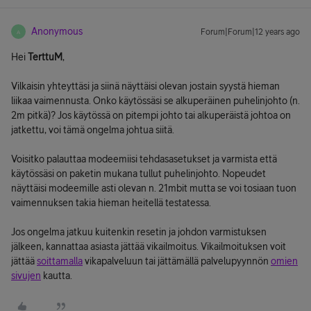
Anonymous
Forum|Forum|12 years ago
A
Hei
TerttuM
,
Vilkaisin yhteyttäsi ja siinä näyttäisi olevan jostain syystä hieman
liikaa vaimennusta. Onko käytössäsi se alkuperäinen puhelinjohto (n.
2m pitkä)? Jos käytössä on pitempi johto tai alkuperäistä johtoa on
jatkettu, voi tämä ongelma johtua siitä.
Voisitko palauttaa modeemiisi tehdasasetukset ja varmista että
käytössäsi on paketin mukana tullut puhelinjohto. Nopeudet
näyttäisi modeemille asti olevan n. 21mbit mutta se voi tosiaan tuon
vaimennuksen takia hieman heitellä testatessa.
Jos ongelma jatkuu kuitenkin resetin ja johdon varmistuksen
jälkeen, kannattaa asiasta jättää vikailmoitus. Vikailmoituksen voit
jättää
soittamalla
vikapalveluun tai jättämällä palvelupyynnön
omien
sivujen
kautta.