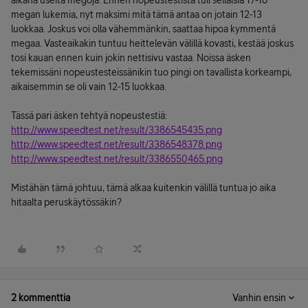
aikana useita megoja. Ennen nopeustestistä tuli sellaisia 17-18
megan lukemia, nyt maksimi mitä tämä antaa on jotain 12-13
luokkaa. Joskus voi olla vähemmänkin, saattaa hipoa kymmentä
megaa. Vasteaikakin tuntuu heittelevän välillä kovasti, kestää joskus
tosi kauan ennen kuin jokin nettisivu vastaa. Noissa äsken
tekemissäni nopeustesteissänikin tuo pingi on tavallista korkeampi,
aikaisemmin se oli vain 12-15 luokkaa.
Tässä pari äsken tehtyä nopeustestiä:
http://www.speedtest.net/result/3386545435.png
http://www.speedtest.net/result/3386548378.png
http://www.speedtest.net/result/3386550465.png
Mistähän tämä johtuu, tämä alkaa kuitenkin välillä tuntua jo aika
hitaalta peruskäytössäkin?
2 kommenttia
Vanhin ensin