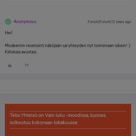
Anonymous
Forum|Forum|12 years ago
A
Hei!
Modeemin resetointi näköjään sai yhteyden nyt toimimaan oikein! :)
Kiitoksia avustasi.
Telia Yhteisö on Vain luku -moodissa, kunnes
sulkeutuu kokonaan lokakuussa