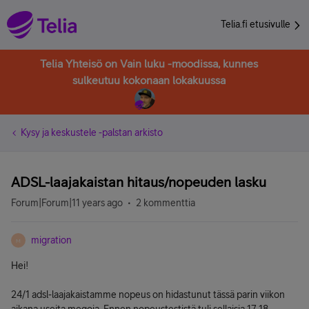
Telia.fi etusivulle
Telia Yhteisö on Vain luku -moodissa, kunnes
sulkeutuu kokonaan lokakuussa
Kysy ja keskustele -palstan arkisto
ADSL-laajakaistan hitaus/nopeuden lasku
Forum|Forum|11 years ago
2 kommenttia
migration
M
Hei!
24/1 adsl-laajakaistamme nopeus on hidastunut tässä parin viikon