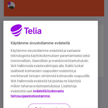
Älä jää paitsi – osallistu ja voita!
Tilaa Telian uutiskirje ja olet mukana arvonnassa.
Käytämme sivustollamme evästeitä
Samalla saat parhaat asiakasedut suoraan
Käytämme sivustollamme evästeitä ja vastaavia
sähköpostiisi.
teknologioita käyttökokemuksen parantamiseksi sekä
toiminnallisiin, tilastollisiin ja markkinointitarkoituksiin.
Voit hallinnoida evästevalintojasi alla. Kaikki luokat
Tilaa nyt
sisältävät kolmansien osapuolien evästeitä ja
merkitsevät tietojen siirtämistä kolmansille osapuolille.
Voit hallinnoida evästeitä tai poistaa ne käytöstä
milloin tahansa evästeasetuksissa. Lisätietoja
evästeistä saat
evästeitä koskevasta
tietosuojaselosteestamme.