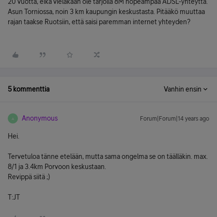
20 vuotta, eikä vieläkään ole tarjolla 8M nopeampaa ADSL-yhteyttä.
Asun Torniossa, noin 3 km kaupungin keskustasta. Pitääkö muuttaa
rajan taakse Ruotsiin, että saisi paremman internet yhteyden?
5 kommenttia
Vanhin ensin
Anonymous
Forum|Forum|14 years ago
A
Hei.
Tervetuloa tänne etelään, mutta sama ongelma se on täälläkin. max.
8/1 ja 3.4km Porvoon keskustaan.
Revippä siitä ;)
T:JT