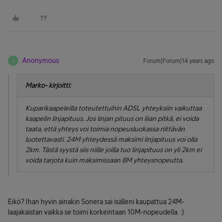
Anonymous
Forum|Forum|14 years ago
A
Marko- kirjoitti:
Kuparikaapeleilla toteutettuihin ADSL yhteyksiin vaikuttaa
kaapelin linjapituus. Jos linjan pituus on liian pitkä, ei voida
taata, että yhteys voi toimia nopeusluokassa riittävän
luotettavasti. 24M yhteydessä maksimi linjapituus voi olla
2km. Tästä syystä siis niille joilla tuo linjapituus on yli 2km ei
voida tarjota kuin maksimissaan 8M yhteysnopeutta.
Eikö? Ihan hyvin ainakin Sonera sai isälleni kaupattua 24M-
laajakaistan vaikka se toimi korkeintaan 10M-nopeudella. :)