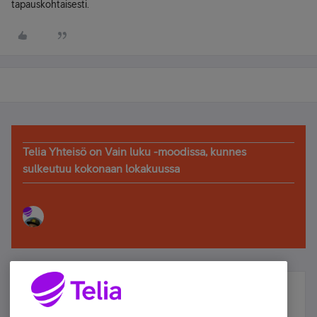
tapauskohtaisesti.
Telia Yhteisö on Vain luku -moodissa, kunnes
sulkeutuu kokonaan lokakuussa
Älä jää paitsi – osallistu ja voita!