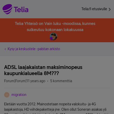
Telia.fi etusivulle
Telia Yhteisö on Vain luku -moodissa, kunnes
sulkeutuu kokonaan lokakuussa
Kysy ja keskustele -palstan arkisto
ADSL laajakaistan maksiminopeus
kaupunkialueella 8M???
Forum|Forum|11 years ago
5 kommenttia
migration
M
Eletään vuotta 2012. Mainostetaan nopeita valokuitu- ja 4G
laajakaistoja, HD viihdepaketteja jne. Olen ollut Soneran asiakas yli