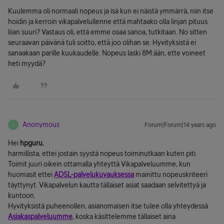
Kuulemma oli normaali nopeus ja isä kun ei näistä ymmärrä, niin itse
hoidin ja kerroin vikapalvelullenne että mahtaako olla linjan pituus
liian suuri? Vastaus oli, että emme osaa sanoa, tutkitaan. No sitten
seuraavan päivänä tuli soitto, että joo olihan se. Hyvityksistä ei
sanaakaan parille kuukaudelle. Nopeus laski 8M:ään, ette voineet
heti myydä?
Anonymous
Forum|Forum|14 years ago
A
Hei
hpguru
,
harmillista, ettei jostain syystä nopeus toiminutkaan kuten piti.
Toimit juuri oikein ottamalla yhteyttä Vikapalveluumme, kun
huomasit ettei
ADSL-palvelukuvauksessa
mainittu nopeuskriteeri
täyttynyt. Vikapalvelun kautta tällaiset asiat saadaan selvitettyä ja
kuntoon.
Hyvityksistä puheenollen, asianomaisen itse tulee olla yhteydessä
Asiakaspalveluumme
, koska käsittelemme tällaiset aina