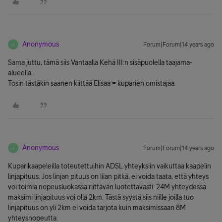
Anonymous
Forum|Forum|14 years ago
A
Sama juttu, tämä siis Vantaalla Kehä III:n sisäpuolella taajama-
alueella...
Tosin tästäkin saanen kiittää Elisaa = kuparien omistajaa.
Anonymous
Forum|Forum|14 years ago
A
Kuparikaapeleilla toteutettuihin ADSL yhteyksiin vaikuttaa kaapelin
linjapituus. Jos linjan pituus on liian pitkä, ei voida taata, että yhteys
voi toimia nopeusluokassa riittävän luotettavasti. 24M yhteydessä
maksimi linjapituus voi olla 2km. Tästä syystä siis niille joilla tuo
linjapituus on yli 2km ei voida tarjota kuin maksimissaan 8M
yhteysnopeutta.