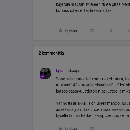
käyttäjä maksan. Mieleen tulee pitää pien
korkea, joten ei taida kannattaa.
Tykkää
2 kommenttia
kjns
Irkkaaja
Soneralla hinnoittelu on aluekohtaista, to
mukaan" 40 euroa ja toisaalla 60... Siksi h
katsoo saatavuustietojen perusteella mikä 
Vanhoilla asiakkailla on usein mahdollisuu
asiakkailla jos ottaa uuden määräaikaisuu
kysellä tämän hetken kampikset jos sieltä l
Tykkää