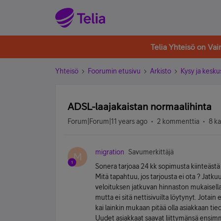
Telia Yhteisö on Va
Yhteisö
Foorumin etusivu
Arkisto
Kysy ja kesku
ADSL-laajakaistan normaalihinta
Forum|Forum|11 years ago
2 kommenttia
8 k
migration
Savumerkittäjä
M
Sonera tarjoaa 24 kk sopimusta kiinteästä
Mitä tapahtuu, jos tarjousta ei ota ? Jatk
veloituksen jatkuvan hinnaston mukaisella 
mutta ei sitä nettisivuilta löytynyt. Jotai
kai lainkin mukaan pitää olla asiakkaan tie
Uudet asiakkaat saavat liittymänsä ensim