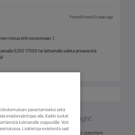
Forum|Forum|12 years ago
nen minua ehti neuvomaan :)
tamalla 0200 17000 tai laittamalla vaikka privaviestiä
ä!
yttökokemuksen parantamiseksi sekä
oida evästevalintojasi alla. Kaikki luokat
irtämistä kolmansille osapuolille. Voit
asetuksissa. Lisätietoja evästeistä saat
Käyttöehdot
Accessibility statement