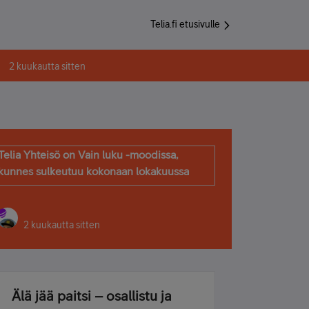
Telia.fi etusivulle
2 kuukautta sitten
Telia Yhteisö on Vain luku -moodissa,
kunnes sulkeutuu kokonaan lokakuussa
2 kuukautta sitten
Älä jää paitsi – osallistu ja