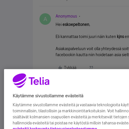
Anonymous
A
Hei
eskoepeltonen
,
Eli kannattaa toimi juuri näin kuten
kjns
en
Asiakaspalveluun voit olla yhteydessä soit
facebookin kautta niin hoidetaan asia sielt
Tykkää
Käytämme sivustollamme evästeitä
Käytämme sivustollamme evästeitä ja vastaavia teknologioita kä
toiminnallisiin, tilastollisiin ja markkinointitarkoituksiin. Voit hallinn
sisältävät kolmansien osapuolien evästeitä ja merkitsevät tietojen si
hallinnoida evästeitä tai poistaa ne käytöstä milloin tahansa eväste