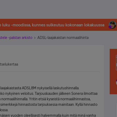
in luku -moodissa, kunnes sulkeutuu kokonaan lokakuussa
stele -palstan arkisto
ADSL-laajakaistan normaalihinta
atselukertaa
 laajakaistasta ADSL8M nykyisellä laskutushinnalla.
uuko nykyinen veloitus. Tarjouskauden jälkeen Sonera ilmoittaa
normaalihinnalla. Yritin etsiä kyseistä normaalihinnastoa,
n esimerkkejä hinnastosta tarjouksessa mainitaan. Kyllä hinnasto
dossa.
mäisen vuoden oleellisesti halvemmalla kuin mitä minä vanha