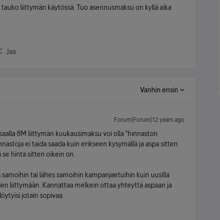
i tauko liittymän käytössä. Tuo asennusmaksu on kyllä aika
Jaa
Vanhin ensin
Forum|Forum|12 years ago
isaalla 8M liittymän kuukausimaksu voi olla "hinnaston
innastoja ei taida saada kuin erikseen kysymällä ja aspa sitten
se hinta sitten oikein on.
s samoihin tai lähes samoihin kampanjaetuihin kuin uusilla
den liittymään. Kannattaa melkein ottaa yhteyttä aspaan ja
öytyisi jotain sopivaa.