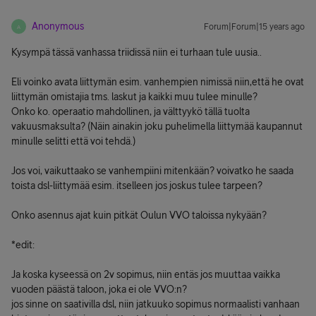
Anonymous
Forum|Forum|15 years ago
A
Kysympä tässä vanhassa triidissä niin ei turhaan tule uusia..
Eli voinko avata liittymän esim. vanhempien nimissä niin,että he ovat
liittymän omistajia tms. laskut ja kaikki muu tulee minulle?
Onko ko. operaatio mahdollinen, ja välttyykö tällä tuolta
vakuusmaksulta? (Näin ainakin joku puhelimella liittymää kaupannut
minulle selitti että voi tehdä.)
Jos voi, vaikuttaako se vanhempiini mitenkään? voivatko he saada
toista dsl-liittymää esim. itselleen jos joskus tulee tarpeen?
Onko asennus ajat kuin pitkät Oulun VVO taloissa nykyään?
*edit:
Ja koska kyseessä on 2v sopimus, niin entäs jos muuttaa vaikka
vuoden päästä taloon, joka ei ole VVO:n?
jos sinne on saativilla dsl, niin jatkuuko sopimus normaalisti vanhaan