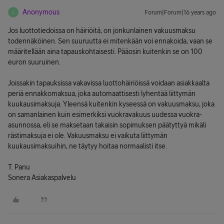
Anonymous
Forum|Forum|16 years ago
A
Jos luottotiedoissa on häiriöitä, on jonkunlainen vakuusmaksu
todennäköinen. Sen suuruutta ei mitenkään voi ennakoida, vaan se
määritellään aina tapauskohtaisesti. Pääosin kuitenkin se on 100
euron suuruinen.
Joissakin tapauksissa vakavissa luottohäiriöissä voidaan asiakkaalta
periä ennakkomaksua, joka automaattisesti lyhentää liittymän
kuukausimaksuja. Yleensä kuitenkin kyseessä on vakuusmaksu, joka
on samanlainen kuin esimerkiksi vuokravakuus uudessa vuokra-
asunnossa, eli se maksetaan takaisin sopimuksen päätyttyä mikäli
rästimaksuja ei ole. Vakuusmaksu ei vaikuta liittymän
kuukausimaksuihin, ne täytyy hoitaa normaalisti itse.
T. Panu
Sonera Asiakaspalvelu