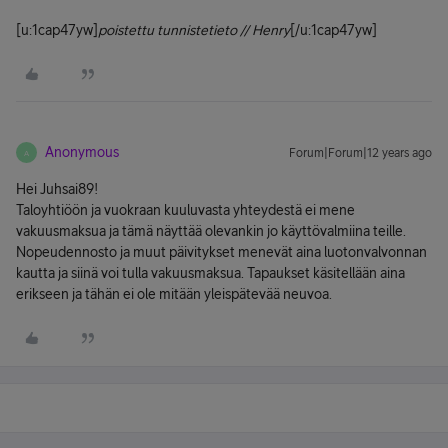
[u:1cap47yw]
poistettu tunnistetieto // Henry
[/u:1cap47yw]
Anonymous
Forum|Forum|12 years ago
A
Hei Juhsai89!
Taloyhtiöön ja vuokraan kuuluvasta yhteydestä ei mene
vakuusmaksua ja tämä näyttää olevankin jo käyttövalmiina teille.
Nopeudennosto ja muut päivitykset menevät aina luotonvalvonnan
kautta ja siinä voi tulla vakuusmaksua. Tapaukset käsitellään aina
erikseen ja tähän ei ole mitään yleispätevää neuvoa.