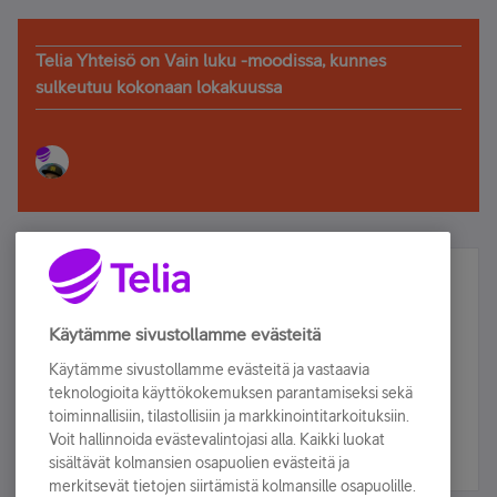
Telia Yhteisö on Vain luku -moodissa, kunnes
sulkeutuu kokonaan lokakuussa
Älä jää paitsi – osallistu ja voita!
Tilaa Telian uutiskirje ja olet mukana arvonnassa.
Käytämme sivustollamme evästeitä
Samalla saat parhaat asiakasedut suoraan
Käytämme sivustollamme evästeitä ja vastaavia
sähköpostiisi.
teknologioita käyttökokemuksen parantamiseksi sekä
toiminnallisiin, tilastollisiin ja markkinointitarkoituksiin.
Voit hallinnoida evästevalintojasi alla. Kaikki luokat
Tilaa nyt
sisältävät kolmansien osapuolien evästeitä ja
merkitsevät tietojen siirtämistä kolmansille osapuolille.