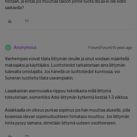
hintaan, ja entäs jos muuttaa taloon jonne tuota dsl:ää ei ole edes
saatavilla?
Anonymous
Forum|Forum|15 years ago
A
Vanhempasi voivat tilata liittymän sinulle ja sinut voidaan määritellä
maksajaksi ja käyttäjäksi. Luottotiedot tarkastetaan aina liittymän
tulevalta omistajalta. Jos hänellä on luottotiedot kunnossa, voi
Soneran tuotteita tilata useampiakin.
Laajakaistan asennusaika riippuu tekniikasta millä liittymä
toteutetaan, esimerkiksi Adsl-liittymän kytkentä kestää 1-3 viikkoa.
Asiakkaalla on oikeus purkaa sopimus jos hän muuttaa alueelle, jolla
kyseessä olevan sopimustuotteen hintataso muuttuu. Jos liittymän
hinta pysyy samana, siirretään liittymä uuteen osoitteeseen.