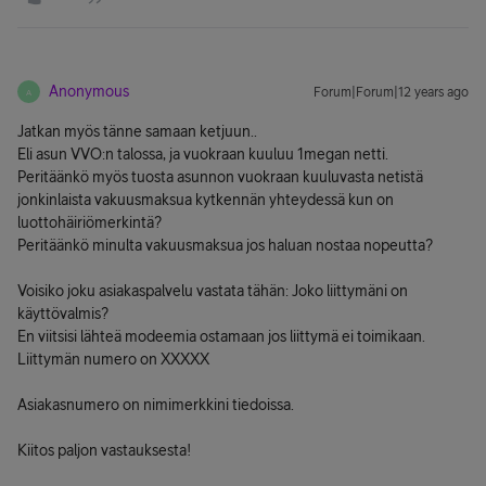
Anonymous
Forum|Forum|12 years ago
A
Jatkan myös tänne samaan ketjuun..
Eli asun VVO:n talossa, ja vuokraan kuuluu 1megan netti.
Peritäänkö myös tuosta asunnon vuokraan kuuluvasta netistä
jonkinlaista vakuusmaksua kytkennän yhteydessä kun on
luottohäiriömerkintä?
Peritäänkö minulta vakuusmaksua jos haluan nostaa nopeutta?
Voisiko joku asiakaspalvelu vastata tähän: Joko liittymäni on
käyttövalmis?
En viitsisi lähteä modeemia ostamaan jos liittymä ei toimikaan.
Liittymän numero on XXXXX
Asiakasnumero on nimimerkkini tiedoissa.
Kiitos paljon vastauksesta!