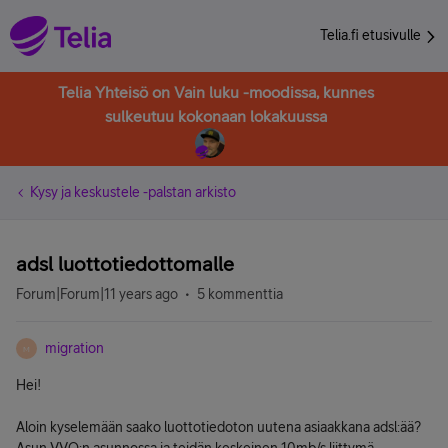
Telia.fi etusivulle
Telia Yhteisö on Vain luku -moodissa, kunnes
sulkeutuu kokonaan lokakuussa
Kysy ja keskustele -palstan arkisto
adsl luottotiedottomalle
Forum|Forum|11 years ago
5 kommenttia
migration
M
Hei!
Aloin kyselemään saako luottotiedoton uutena asiaakkana adsl:ää?