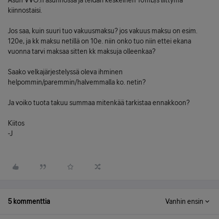
Asun VVO:n asunnossa ja teidän keskeinen 10mb/s liittymä
kiinnostaisi.
Jos saa, kuin suuri tuo vakuusmaksu? jos vakuus maksu on esim.
120e, ja kk maksu netillä on 10e. niin onko tuo niin ettei ekana
vuonna tarvi maksaa sitten kk maksuja olleenkaa?
Saako velkajärjestelyssä oleva ihminen
helpommin/paremmin/halvemmalla ko. netin?
Ja voiko tuota takuu summaa mitenkää tarkistaa ennakkoon?
Kiitos
-J
5 kommenttia
Vanhin ensin