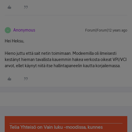
Anonymous
Forum|Forum|12 years ago
A
Hei Heksu,
Hieno juttu että sait netin toimimaan. Modeemilla oli ilmeisesti
kestänyt hieman tavallista kauemmin hakea verkosta oikeat VPI/VCI
arvot, ellet käynyt niitä itse hallintapaneelin kautta korjailemassa.
Telia Yhteisö on Vain luku -moodissa, kunnes