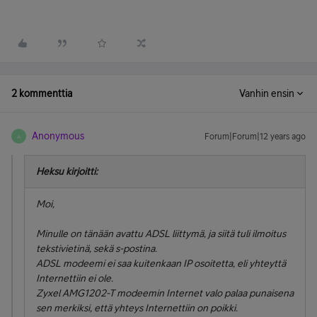
2 kommenttia
Vanhin ensin
Anonymous
Forum|Forum|12 years ago
A
Heksu kirjoitti:
Moi,
Minulle on tänään avattu ADSL liittymä, ja siitä tuli ilmoitus
tekstivietinä, sekä s-postina.
ADSL modeemi ei saa kuitenkaan IP osoitetta, eli yhteyttä
Internettiin ei ole.
Zyxel AMG1202-T modeemin Internet valo palaa punaisena
sen merkiksi, että yhteys Internettiin on poikki.