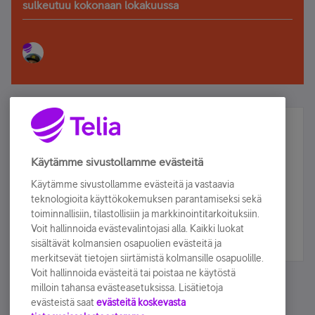
sulkeutuu kokonaan lokakuussa
Älä jää paitsi – osallistu ja voita!
Tilaa Telian uutiskirje ja olet mukana arvonnassa.
Käytämme sivustollamme evästeitä
Samalla saat parhaat asiakasedut suoraan
Käytämme sivustollamme evästeitä ja vastaavia
sähköpostiisi.
teknologioita käyttökokemuksen parantamiseksi sekä
toiminnallisiin, tilastollisiin ja markkinointitarkoituksiin.
Voit hallinnoida evästevalintojasi alla. Kaikki luokat
Tilaa nyt
sisältävät kolmansien osapuolien evästeitä ja
merkitsevät tietojen siirtämistä kolmansille osapuolille.
Voit hallinnoida evästeitä tai poistaa ne käytöstä
milloin tahansa evästeasetuksissa. Lisätietoja
evästeistä saat
evästeitä koskevasta