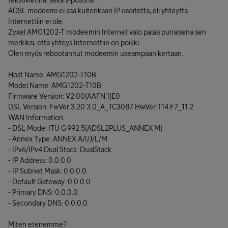
tekstivietinä, sekä s-postina.
ADSL modeemi ei saa kuitenkaan IP osoitetta, eli yhteyttä
Internettiin ei ole.
Zyxel AMG1202-T modeemin Internet valo palaa punaisena sen
merkiksi, että yhteys Internettiin on poikki.
Olen myös rebootannut modeemin useampaan kertaan.
Host Name: AMG1202-T10B
Model Name: AMG1202-T10B
Firmware Version: V2.00(AAFN.1)E0
DSL Version: FwVer:3.20.3.0_A_TC3087 HwVer:T14.F7_11.2
WAN Information:
- DSL Mode: ITU G.992.5(ADSL2PLUS_ANNEX M)
- Annex Type: ANNEX A/I/J/L/M
- IPv6/IPv4 Dual Stack: DualStack
- IP Address: 0.0.0.0
- IP Subnet Mask: 0.0.0.0
- Default Gateway: 0.0.0.0
- Primary DNS: 0.0.0.0
- Secondary DNS: 0.0.0.0
Miten etenemme?