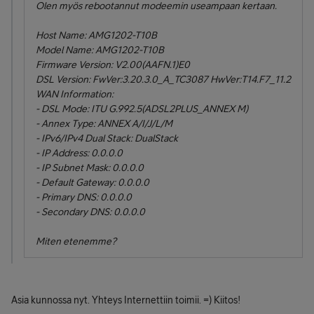
Olen myös rebootannut modeemin useampaan kertaan.
Host Name: AMG1202-T10B
Model Name: AMG1202-T10B
Firmware Version: V2.00(AAFN.1)E0
DSL Version: FwVer:3.20.3.0_A_TC3087 HwVer:T14.F7_11.2
WAN Information:
- DSL Mode: ITU G.992.5(ADSL2PLUS_ANNEX M)
- Annex Type: ANNEX A/I/J/L/M
- IPv6/IPv4 Dual Stack: DualStack
- IP Address: 0.0.0.0
- IP Subnet Mask: 0.0.0.0
- Default Gateway: 0.0.0.0
- Primary DNS: 0.0.0.0
- Secondary DNS: 0.0.0.0
Miten etenemme?
Asia kunnossa nyt. Yhteys Internettiin toimii. =) Kiitos!