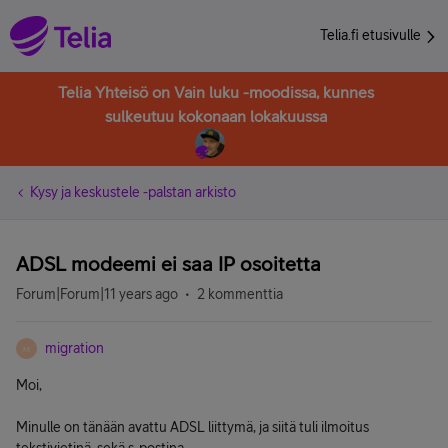
Telia.fi etusivulle
Telia Yhteisö on Vain luku -moodissa, kunnes
sulkeutuu kokonaan lokakuussa
Kysy ja keskustele -palstan arkisto
ADSL modeemi ei saa IP osoitetta
Forum|Forum|11 years ago
2 kommenttia
migration
M
Moi,
Minulle on tänään avattu ADSL liittymä, ja siitä tuli ilmoitus